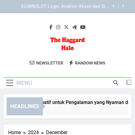
Skip
Login Edwinslot Lewat HP Android dengan
to
Proses Mudah, Aman, dan Terarah
content
Lebah4D Login di Android dan iOS: Panduan
Praktis untuk Akses Akun yang Aman
Jalur Akses Alternatif untuk Pengalaman yang
Nyaman dan Terstruktur
EDWINSLOT Login: Analisis Akses dari Sisi
Kecepatan, Sistem, dan Kemudahan
The Haggard
Baca Inspirasi Hidup Dan Tips
Login Edwinslot Lewat HP Android dengan
NEWSLETTER
RANDOM NEWS
Proses Mudah, Aman, dan Terarah
Halo
Bermanfaat Di The Haggard Halo. Blog
Lebah4D Login di Android dan iOS: Panduan
Untuk Hidup Yang Lebih Bermakna.
Praktis untuk Akses Akun yang Aman
MENU
lur Akses Alternatif untuk Pengalaman yang Nyaman dan Ters
HEADLINES
Weeks Ago
Home
2024
December