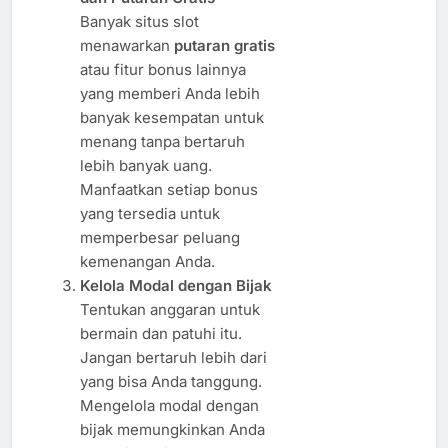
Banyak situs slot
menawarkan
putaran gratis
atau fitur bonus lainnya
yang memberi Anda lebih
banyak kesempatan untuk
menang tanpa bertaruh
lebih banyak uang.
Manfaatkan setiap bonus
yang tersedia untuk
memperbesar peluang
kemenangan Anda.
Kelola Modal dengan Bijak
Tentukan anggaran untuk
bermain dan patuhi itu.
Jangan bertaruh lebih dari
yang bisa Anda tanggung.
Mengelola modal dengan
bijak memungkinkan Anda