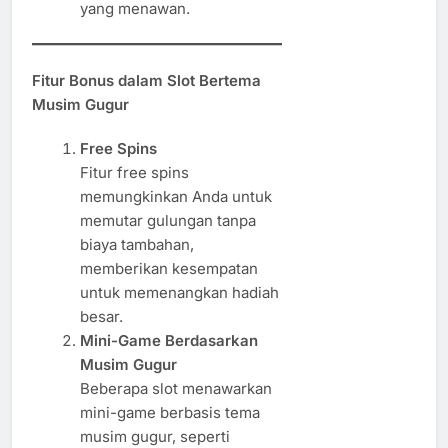
yang menawan.
Fitur Bonus dalam Slot Bertema
Musim Gugur
Free Spins
Fitur free spins
memungkinkan Anda untuk
memutar gulungan tanpa
biaya tambahan,
memberikan kesempatan
untuk memenangkan hadiah
besar.
Mini-Game Berdasarkan
Musim Gugur
Beberapa slot menawarkan
mini-game berbasis tema
musim gugur, seperti