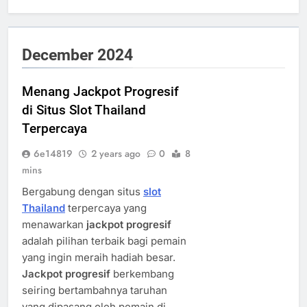
December 2024
Menang Jackpot Progresif
di Situs Slot Thailand
Terpercaya
6e14819
2 years ago
0
8
mins
Bergabung dengan situs
slot
Thailand
terpercaya yang
menawarkan
jackpot progresif
adalah pilihan terbaik bagi pemain
yang ingin meraih hadiah besar.
Jackpot progresif
berkembang
seiring bertambahnya taruhan
yang dipasang oleh pemain di