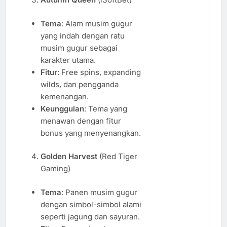
Tema
: Alam musim gugur
yang indah dengan ratu
musim gugur sebagai
karakter utama.
Fitur
: Free spins, expanding
wilds, dan pengganda
kemenangan.
Keunggulan
: Tema yang
menawan dengan fitur
bonus yang menyenangkan.
Golden Harvest
(Red Tiger
Gaming)
Tema
: Panen musim gugur
dengan simbol-simbol alami
seperti jagung dan sayuran.