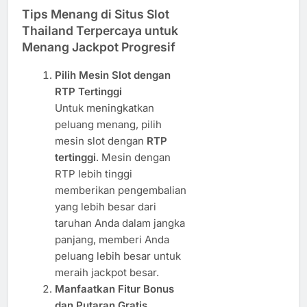
Tips Menang di Situs Slot
Thailand Terpercaya untuk
Menang Jackpot Progresif
Pilih Mesin Slot dengan
RTP Tertinggi
Untuk meningkatkan
peluang menang, pilih
mesin slot dengan
RTP
tertinggi
. Mesin dengan
RTP lebih tinggi
memberikan pengembalian
yang lebih besar dari
taruhan Anda dalam jangka
panjang, memberi Anda
peluang lebih besar untuk
meraih jackpot besar.
Manfaatkan Fitur Bonus
dan Putaran Gratis