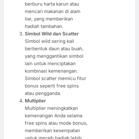
berburu harta karun atau
mencari makanan di alam
liar, yang memberikan
hadiah tambahan.
Simbol Wild dan Scatter
Simbol wild sering kali
berbentuk daun atau buah,
yang menggantikan simbol
lain untuk menciptakan
kombinasi kemenangan.
Simbol scatter memicu fitur
bonus seperti free spins
atau pengganda.
Multiplier
Multiplier meningkatkan
kemenangan Anda selama
free spins atau mode bonus,
memberikan kesempatan
untuk meraih hadiah lebih