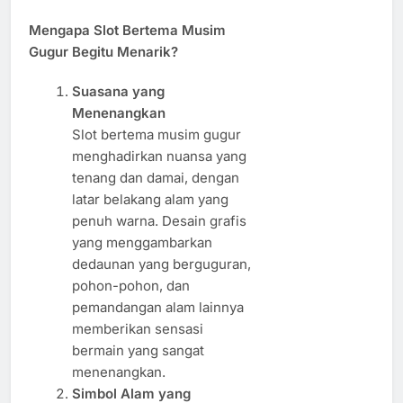
Mengapa Slot Bertema Musim
Gugur Begitu Menarik?
Suasana yang
Menenangkan
Slot bertema musim gugur
menghadirkan nuansa yang
tenang dan damai, dengan
latar belakang alam yang
penuh warna. Desain grafis
yang menggambarkan
dedaunan yang berguguran,
pohon-pohon, dan
pemandangan alam lainnya
memberikan sensasi
bermain yang sangat
menenangkan.
Simbol Alam yang