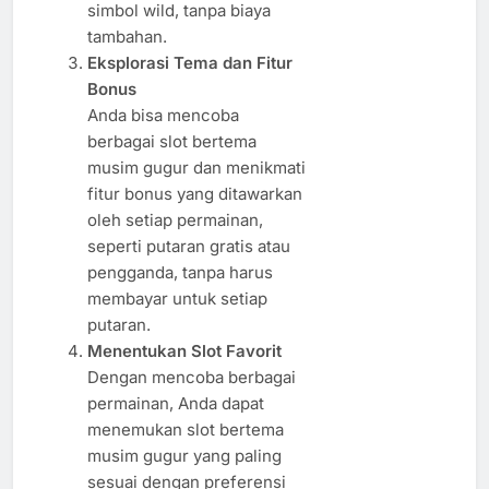
simbol wild, tanpa biaya
tambahan.
Eksplorasi Tema dan Fitur
Bonus
Anda bisa mencoba
berbagai slot bertema
musim gugur dan menikmati
fitur bonus yang ditawarkan
oleh setiap permainan,
seperti putaran gratis atau
pengganda, tanpa harus
membayar untuk setiap
putaran.
Menentukan Slot Favorit
Dengan mencoba berbagai
permainan, Anda dapat
menemukan slot bertema
musim gugur yang paling
sesuai dengan preferensi