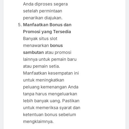
Anda diproses segera
setelah permintaan
penarikan diajukan.
Manfaatkan Bonus dan
Promosi yang Tersedia
Banyak situs slot
menawarkan
bonus
sambutan
atau promosi
lainnya untuk pemain baru
atau pemain setia.
Manfaatkan kesempatan ini
untuk meningkatkan
peluang kemenangan Anda
tanpa harus mengeluarkan
lebih banyak uang. Pastikan
untuk memeriksa syarat dan
ketentuan bonus sebelum
mengklaimnya.