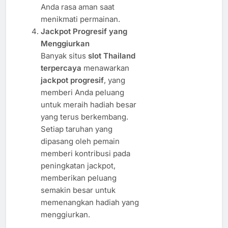
Anda rasa aman saat
menikmati permainan.
Jackpot Progresif yang
Menggiurkan
Banyak situs
slot Thailand
terpercaya
menawarkan
jackpot progresif
, yang
memberi Anda peluang
untuk meraih hadiah besar
yang terus berkembang.
Setiap taruhan yang
dipasang oleh pemain
memberi kontribusi pada
peningkatan jackpot,
memberikan peluang
semakin besar untuk
memenangkan hadiah yang
menggiurkan.