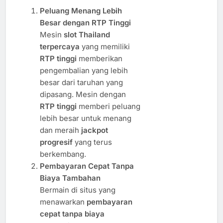
Peluang Menang Lebih
Besar dengan RTP Tinggi
Mesin
slot Thailand
terpercaya
yang memiliki
RTP tinggi
memberikan
pengembalian yang lebih
besar dari taruhan yang
dipasang. Mesin dengan
RTP tinggi
memberi peluang
lebih besar untuk menang
dan meraih
jackpot
progresif
yang terus
berkembang.
Pembayaran Cepat Tanpa
Biaya Tambahan
Bermain di situs yang
menawarkan
pembayaran
cepat tanpa biaya