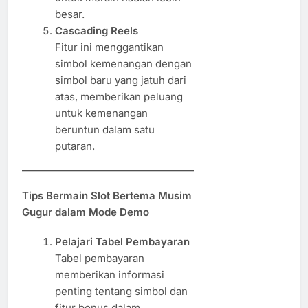
besar.
Cascading Reels
Fitur ini menggantikan
simbol kemenangan dengan
simbol baru yang jatuh dari
atas, memberikan peluang
untuk kemenangan
beruntun dalam satu
putaran.
Tips Bermain Slot Bertema Musim
Gugur dalam Mode Demo
Pelajari Tabel Pembayaran
Tabel pembayaran
memberikan informasi
penting tentang simbol dan
fitur bonus dalam