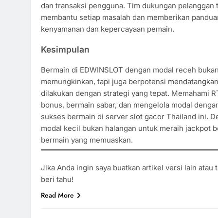
dan transaksi pengguna. Tim dukungan pelanggan t
membantu setiap masalah dan memberikan pandua
kenyamanan dan kepercayaan pemain.
Kesimpulan
Bermain di EDWINSLOT dengan modal receh bukan
memungkinkan, tapi juga berpotensi mendatangkan
dilakukan dengan strategi yang tepat. Memahami 
bonus, bermain sabar, dan mengelola modal dengan 
sukses bermain di server slot gacor Thailand ini
modal kecil bukan halangan untuk meraih jackpot 
bermain yang memuaskan.
Jika Anda ingin saya buatkan artikel versi lain atau
beri tahu!
Read More