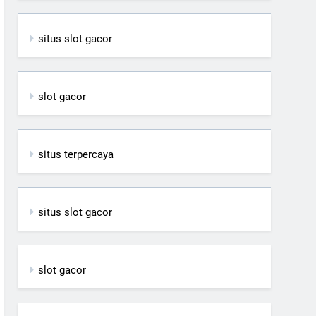
situs slot gacor
slot gacor
situs terpercaya
situs slot gacor
slot gacor