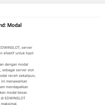
nd: Modal
 EDWINSLOT, server
n efektif untuk hasil
tkan dengan modal
, sebagai server slot
odal receh sekalipun,
m ini menawarkan
alam mendapatkan
kan modal besar.
in di EDWINSLOT
 maksimal.