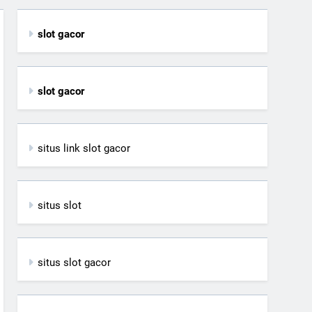
slot gacor
slot gacor
situs link slot gacor
situs slot
situs slot gacor