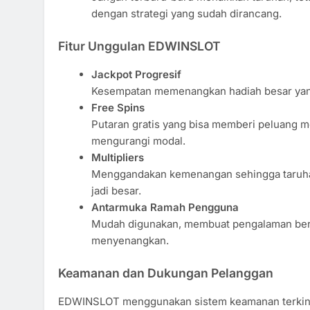
dengan strategi yang sudah dirancang.
Fitur Unggulan EDWINSLOT
Jackpot Progresif
Kesempatan memenangkan hadiah besar yan
Free Spins
Putaran gratis yang bisa memberi peluang 
mengurangi modal.
Multipliers
Menggandakan kemenangan sehingga taruhan
jadi besar.
Antarmuka Ramah Pengguna
Mudah digunakan, membuat pengalaman be
menyenangkan.
Keamanan dan Dukungan Pelanggan
EDWINSLOT menggunakan sistem keamanan terkini