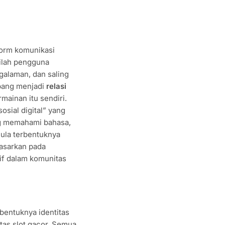
form komunikasi
nilah pengguna
galaman, dan saling
mbang menjadi
relasi
mainan itu sendiri.
osial digital” yang
g memahami bahasa,
mula terbentuknya
asarkan pada
tif dalam komunitas
bentuknya identitas
itas slot gacor. Semua