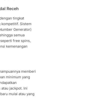
dal Receh
dengan tingkat
 kompetitif. Sistem
Number Generator)
 sehingga semua
seperti free spins,
tensi kemenangan
kemampuannya memberi
uhan minimum yang
endapatkan
atau jackpot. Ini
baru mulai atau yang