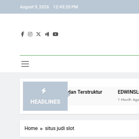
Skip
August 9, 2026
12:45:21 PM
to
content
The
Baca Insp
aman yang Nyaman dan Terstruktur
EDWINSLOT Login: Ana
1 Month Ago
HEADLINES
Home
situs judi slot