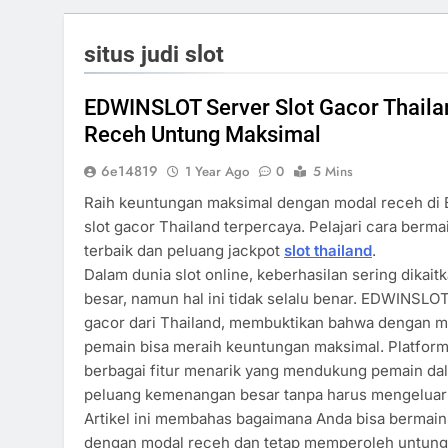
situs judi slot
EDWINSLOT Server Slot Gacor Thaila
Receh Untung Maksimal
6e14819
1 Year Ago
0
5 Mins
Raih keuntungan maksimal dengan modal receh di
slot gacor Thailand terpercaya. Pelajari cara bermai
terbaik dan peluang jackpot
slot thailand
.
Dalam dunia slot online, keberhasilan sering dikai
besar, namun hal ini tidak selalu benar. EDWINSLOT
gacor dari Thailand, membuktikan bahwa dengan m
pemain bisa meraih keuntungan maksimal. Platfor
berbagai fitur menarik yang mendukung pemain d
peluang kemenangan besar tanpa harus mengeluar
Artikel ini membahas bagaimana Anda bisa berma
dengan modal receh dan tetap memperoleh untung