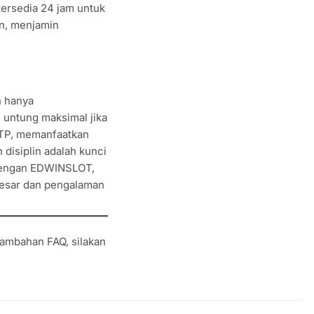
ersedia 24 jam untuk
n, menjamin
 hanya
 untung maksimal jika
RTP, memanfaatkan
disiplin adalah kunci
. Dengan EDWINSLOT,
besar dan pengalaman
 tambahan FAQ, silakan