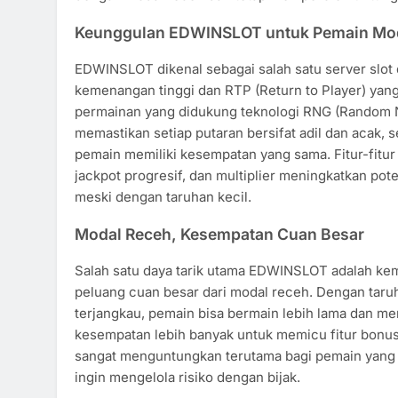
Keunggulan EDWINSLOT untuk Pemain Mo
EDWINSLOT dikenal sebagai salah satu server slot 
kemenangan tinggi dan RTP (Return to Player) yang
permainan yang didukung teknologi RNG (Random 
memastikan setiap putaran bersifat adil dan acak,
pemain memiliki kesempatan yang sama. Fitur-fitur 
jackpot progresif, dan multiplier meningkatkan po
meski dengan taruhan kecil.
Modal Receh, Kesempatan Cuan Besar
Salah satu daya tarik utama EDWINSLOT adalah 
peluang cuan besar dari modal receh. Dengan tar
terjangkau, pemain bisa bermain lebih lama dan m
kesempatan lebih banyak untuk memicu fitur bonus 
sangat menguntungkan terutama bagi pemain yang 
ingin mengelola risiko dengan bijak.