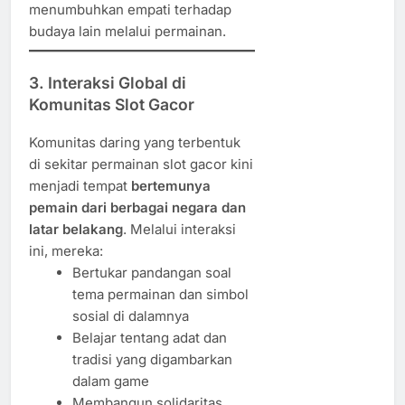
menumbuhkan empati terhadap
budaya lain melalui permainan.
3.
Interaksi Global di
Komunitas Slot Gacor
Komunitas daring yang terbentuk
di sekitar permainan slot gacor kini
menjadi tempat
bertemunya
pemain dari berbagai negara dan
latar belakang
. Melalui interaksi
ini, mereka:
Bertukar pandangan soal
tema permainan dan simbol
sosial di dalamnya
Belajar tentang adat dan
tradisi yang digambarkan
dalam game
Membangun solidaritas