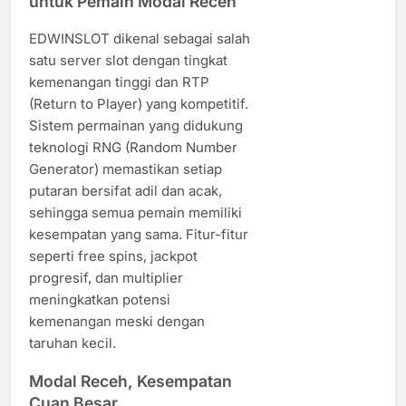
untuk Pemain Modal Receh
EDWINSLOT dikenal sebagai salah
satu server slot dengan tingkat
kemenangan tinggi dan RTP
(Return to Player) yang kompetitif.
Sistem permainan yang didukung
teknologi RNG (Random Number
Generator) memastikan setiap
putaran bersifat adil dan acak,
sehingga semua pemain memiliki
kesempatan yang sama. Fitur-fitur
seperti free spins, jackpot
progresif, dan multiplier
meningkatkan potensi
kemenangan meski dengan
taruhan kecil.
Modal Receh, Kesempatan
Cuan Besar