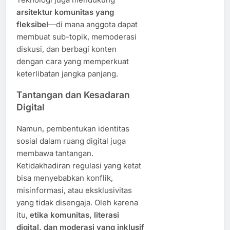
arsitektur komunitas yang
fleksibel
—di mana anggota dapat
membuat sub-topik, memoderasi
diskusi, dan berbagi konten
dengan cara yang memperkuat
keterlibatan jangka panjang.
Tantangan dan Kesadaran
Digital
Namun, pembentukan identitas
sosial dalam ruang digital juga
membawa tantangan.
Ketidakhadiran regulasi yang ketat
bisa menyebabkan konflik,
misinformasi, atau eksklusivitas
yang tidak disengaja. Oleh karena
itu,
etika komunitas, literasi
digital, dan moderasi yang inklusif