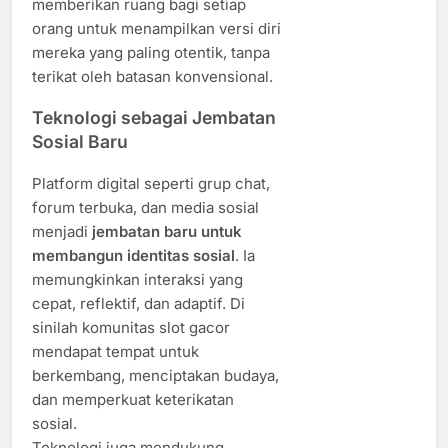
memberikan ruang bagi setiap
orang untuk menampilkan versi diri
mereka yang paling otentik, tanpa
terikat oleh batasan konvensional.
Teknologi sebagai Jembatan
Sosial Baru
Platform digital seperti grup chat,
forum terbuka, dan media sosial
menjadi
jembatan baru untuk
membangun identitas sosial
. Ia
memungkinkan interaksi yang
cepat, reflektif, dan adaptif. Di
sinilah komunitas slot gacor
mendapat tempat untuk
berkembang, menciptakan budaya,
dan memperkuat keterikatan
sosial.
Teknologi juga mendukung