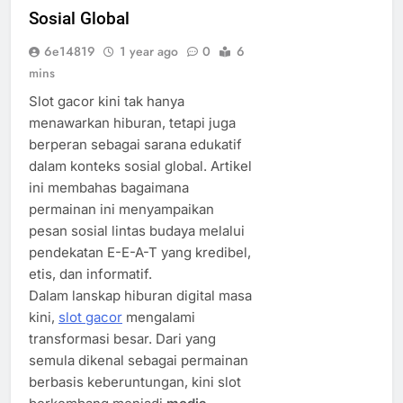
Sosial Global
6e14819
1 year ago
0
6
mins
Slot gacor kini tak hanya
menawarkan hiburan, tetapi juga
berperan sebagai sarana edukatif
dalam konteks sosial global. Artikel
ini membahas bagaimana
permainan ini menyampaikan
pesan sosial lintas budaya melalui
pendekatan E-E-A-T yang kredibel,
etis, dan informatif.
Dalam lanskap hiburan digital masa
kini,
slot gacor
mengalami
transformasi besar. Dari yang
semula dikenal sebagai permainan
berbasis keberuntungan, kini slot