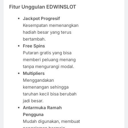
Fitur Unggulan EDWINSLOT
Jackpot Progresif
Kesempatan memenangkan
hadiah besar yang terus
bertambah.
Free Spins
Putaran gratis yang bisa
memberi peluang menang
tanpa mengurangi modal.
Multipliers
Menggandakan
kemenangan sehingga
taruhan kecil bisa berubah
jadi besar.
Antarmuka Ramah
Pengguna
Mudah digunakan, membuat