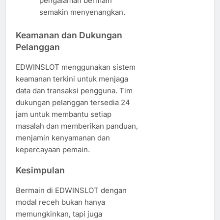
pengalaman bermain
semakin menyenangkan.
Keamanan dan Dukungan
Pelanggan
EDWINSLOT menggunakan sistem
keamanan terkini untuk menjaga
data dan transaksi pengguna. Tim
dukungan pelanggan tersedia 24
jam untuk membantu setiap
masalah dan memberikan panduan,
menjamin kenyamanan dan
kepercayaan pemain.
Kesimpulan
Bermain di EDWINSLOT dengan
modal receh bukan hanya
memungkinkan, tapi juga