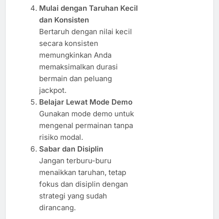
Mulai dengan Taruhan Kecil
dan Konsisten
Bertaruh dengan nilai kecil
secara konsisten
memungkinkan Anda
memaksimalkan durasi
bermain dan peluang
jackpot.
Belajar Lewat Mode Demo
Gunakan mode demo untuk
mengenal permainan tanpa
risiko modal.
Sabar dan Disiplin
Jangan terburu-buru
menaikkan taruhan, tetap
fokus dan disiplin dengan
strategi yang sudah
dirancang.