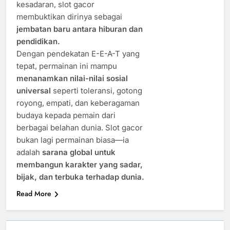
kesadaran, slot gacor
membuktikan dirinya sebagai
jembatan baru antara hiburan dan
pendidikan.
Dengan pendekatan E-E-A-T yang
tepat, permainan ini mampu
menanamkan nilai-nilai sosial
universal
seperti toleransi, gotong
royong, empati, dan keberagaman
budaya kepada pemain dari
berbagai belahan dunia. Slot gacor
bukan lagi permainan biasa—ia
adalah
sarana global untuk
membangun karakter yang sadar,
bijak, dan terbuka terhadap dunia.
Read More