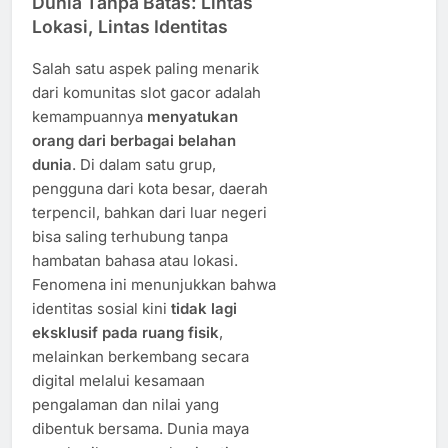
Dunia Tanpa Batas: Lintas
Lokasi, Lintas Identitas
Salah satu aspek paling menarik
dari komunitas slot gacor adalah
kemampuannya
menyatukan
orang dari berbagai belahan
dunia
. Di dalam satu grup,
pengguna dari kota besar, daerah
terpencil, bahkan dari luar negeri
bisa saling terhubung tanpa
hambatan bahasa atau lokasi.
Fenomena ini menunjukkan bahwa
identitas sosial kini
tidak lagi
eksklusif pada ruang fisik
,
melainkan berkembang secara
digital melalui kesamaan
pengalaman dan nilai yang
dibentuk bersama. Dunia maya