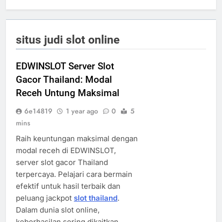
situs judi slot online
EDWINSLOT Server Slot
Gacor Thailand: Modal
Receh Untung Maksimal
6e14819
1 year ago
0
5
mins
Raih keuntungan maksimal dengan
modal receh di EDWINSLOT,
server slot gacor Thailand
terpercaya. Pelajari cara bermain
efektif untuk hasil terbaik dan
peluang jackpot
slot thailand
.
Dalam dunia slot online,
keberhasilan sering dikaitkan