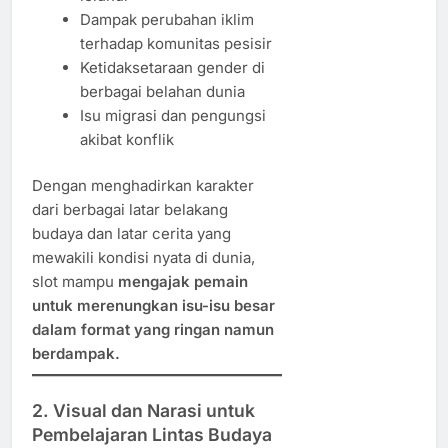
Dampak perubahan iklim
terhadap komunitas pesisir
Ketidaksetaraan gender di
berbagai belahan dunia
Isu migrasi dan pengungsi
akibat konflik
Dengan menghadirkan karakter
dari berbagai latar belakang
budaya dan latar cerita yang
mewakili kondisi nyata di dunia,
slot mampu
mengajak pemain
untuk merenungkan isu-isu besar
dalam format yang ringan namun
berdampak.
2.
Visual dan Narasi untuk
Pembelajaran Lintas Budaya