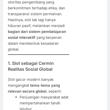
otoritas pengembang yang
berkomitmen terhadap etika, dan
transparansi sistem permainan.
Hasilnya, slot tak lagi hanya
hiburan pasif, melainkan menjadi
bagian dari sistem pembelajaran
sosial interaktif
yang berperan
dalam membentuk kesadaran
global.
1.
Slot sebagai Cermin
Realitas Sosial Global
Slot gacor modern banyak
mengangkat
tema-tema yang
relevan secara global
, seperti:
Perjuangan masyarakat adat
mempertahankan tanah
leluhur