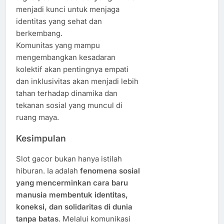
menjadi kunci untuk menjaga
identitas yang sehat dan
berkembang.
Komunitas yang mampu
mengembangkan kesadaran
kolektif akan pentingnya empati
dan inklusivitas akan menjadi lebih
tahan terhadap dinamika dan
tekanan sosial yang muncul di
ruang maya.
Kesimpulan
Slot gacor bukan hanya istilah
hiburan. Ia adalah
fenomena sosial
yang mencerminkan cara baru
manusia membentuk identitas,
koneksi, dan solidaritas di dunia
tanpa batas
. Melalui komunikasi