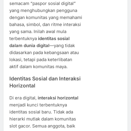
semacam “paspor sosial digital”
yang menghubungkan pengguna
dengan komunitas yang memahami
bahasa, simbol, dan ritme interaksi
yang sama. Inilah awal mula
terbentuknya
identitas sosial
dalam dunia digital
—yang tidak
didasarkan pada kebangsaan atau
lokasi, tetapi pada keterlibatan
aktif dalam komunitas maya.
Identitas Sosial dan Interaksi
Horizontal
Di era digital,
interaksi horizontal
menjadi kunci terbentuknya
identitas sosial baru. Tidak ada
hierarki mutlak dalam komunitas
slot gacor. Semua anggota, baik