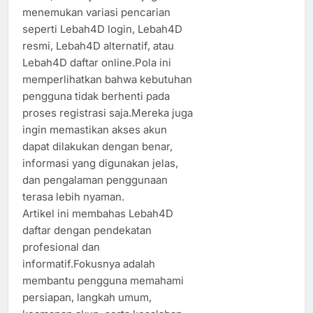
menemukan variasi pencarian
seperti Lebah4D login, Lebah4D
resmi, Lebah4D alternatif, atau
Lebah4D daftar online.Pola ini
memperlihatkan bahwa kebutuhan
pengguna tidak berhenti pada
proses registrasi saja.Mereka juga
ingin memastikan akses akun
dapat dilakukan dengan benar,
informasi yang digunakan jelas,
dan pengalaman penggunaan
terasa lebih nyaman.
Artikel ini membahas Lebah4D
daftar dengan pendekatan
profesional dan
informatif.Fokusnya adalah
membantu pengguna memahami
persiapan, langkah umum,