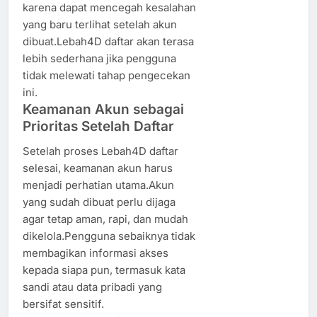
karena dapat mencegah kesalahan
yang baru terlihat setelah akun
dibuat.Lebah4D daftar akan terasa
lebih sederhana jika pengguna
tidak melewati tahap pengecekan
ini.
Keamanan Akun sebagai
Prioritas Setelah Daftar
Setelah proses Lebah4D daftar
selesai, keamanan akun harus
menjadi perhatian utama.Akun
yang sudah dibuat perlu dijaga
agar tetap aman, rapi, dan mudah
dikelola.Pengguna sebaiknya tidak
membagikan informasi akses
kepada siapa pun, termasuk kata
sandi atau data pribadi yang
bersifat sensitif.