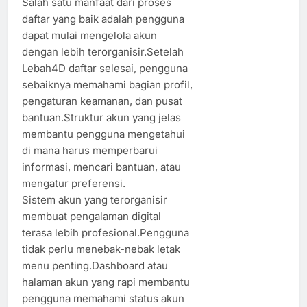
Salah satu manfaat dari proses
daftar yang baik adalah pengguna
dapat mulai mengelola akun
dengan lebih terorganisir.Setelah
Lebah4D daftar selesai, pengguna
sebaiknya memahami bagian profil,
pengaturan keamanan, dan pusat
bantuan.Struktur akun yang jelas
membantu pengguna mengetahui
di mana harus memperbarui
informasi, mencari bantuan, atau
mengatur preferensi.
Sistem akun yang terorganisir
membuat pengalaman digital
terasa lebih profesional.Pengguna
tidak perlu menebak-nebak letak
menu penting.Dashboard atau
halaman akun yang rapi membantu
pengguna memahami status akun