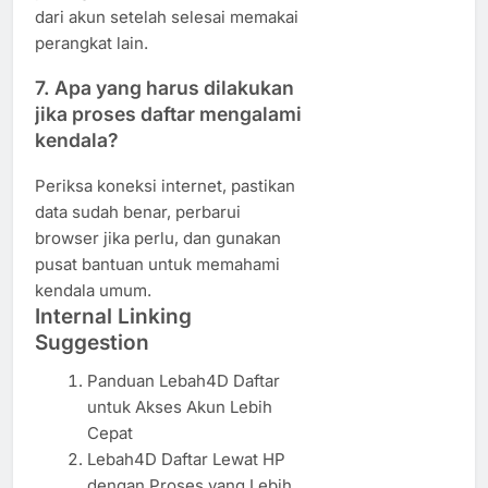
dari akun setelah selesai memakai
perangkat lain.
7. Apa yang harus dilakukan
jika proses daftar mengalami
kendala?
Periksa koneksi internet, pastikan
data sudah benar, perbarui
browser jika perlu, dan gunakan
pusat bantuan untuk memahami
kendala umum.
Internal Linking
Suggestion
Panduan Lebah4D Daftar
untuk Akses Akun Lebih
Cepat
Lebah4D Daftar Lewat HP
dengan Proses yang Lebih