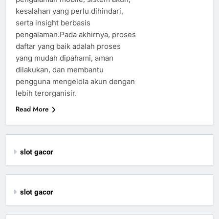
kesalahan yang perlu dihindari,
serta insight berbasis
pengalaman.Pada akhirnya, proses
daftar yang baik adalah proses
yang mudah dipahami, aman
dilakukan, dan membantu
pengguna mengelola akun dengan
lebih terorganisir.
Read More
slot gacor
slot gacor