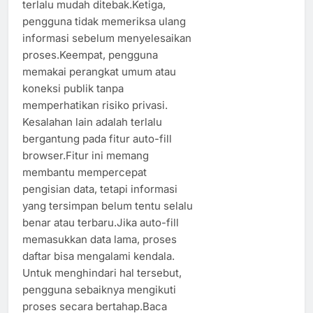
terlalu mudah ditebak.Ketiga,
pengguna tidak memeriksa ulang
informasi sebelum menyelesaikan
proses.Keempat, pengguna
memakai perangkat umum atau
koneksi publik tanpa
memperhatikan risiko privasi.
Kesalahan lain adalah terlalu
bergantung pada fitur auto-fill
browser.Fitur ini memang
membantu mempercepat
pengisian data, tetapi informasi
yang tersimpan belum tentu selalu
benar atau terbaru.Jika auto-fill
memasukkan data lama, proses
daftar bisa mengalami kendala.
Untuk menghindari hal tersebut,
pengguna sebaiknya mengikuti
proses secara bertahap.Baca