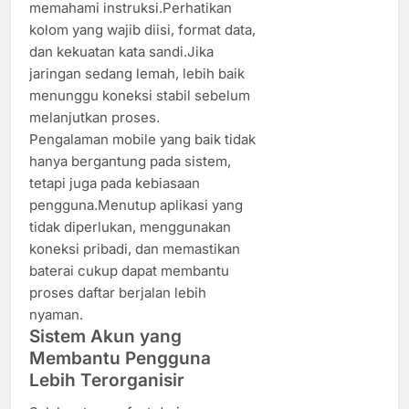
memahami instruksi.Perhatikan
kolom yang wajib diisi, format data,
dan kekuatan kata sandi.Jika
jaringan sedang lemah, lebih baik
menunggu koneksi stabil sebelum
melanjutkan proses.
Pengalaman mobile yang baik tidak
hanya bergantung pada sistem,
tetapi juga pada kebiasaan
pengguna.Menutup aplikasi yang
tidak diperlukan, menggunakan
koneksi pribadi, dan memastikan
baterai cukup dapat membantu
proses daftar berjalan lebih
nyaman.
Sistem Akun yang
Membantu Pengguna
Lebih Terorganisir