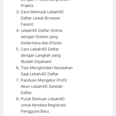
Praktis
Cara Memulai Lebah4D
Daftar Lewat Browser
Favorit
Lebah4D Daftar Online
dengan Sistem yang
Sederhana dan Efisien
Cara Lebah4D Daftar
dengan Langkah yang
Mudah Dipahami
Tips Menghindari Kesalahan
Saat Lebah4D Daftar
Panduan Mengatur Profil
Akun Lebah4D Setelah
Daftar
Pusat Bantuan Lebah4D
untuk Kendala Registrasi
Pengguna Baru