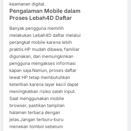
keamanan digital.
Pengalaman Mobile dalam
Proses Lebah4D Daftar
Banyak pengguna memilih
melakukan Lebah4D daftar melalui
perangkat mobile karena lebih
praktis.HP mudah dibawa, familiar
digunakan, dan memungkinkan
pengguna mengakses informasi
kapan saja.Namun, proses daftar
lewat HP tetap membutuhkan
ketelitian karena layar kecil dapat
meningkatkan risiko salah input.
Saat menggunakan mobile
browser, pastikan tampilan
halaman terbaca dengan
jelas.Jangan terburu-buru
menekan tombol sebelum