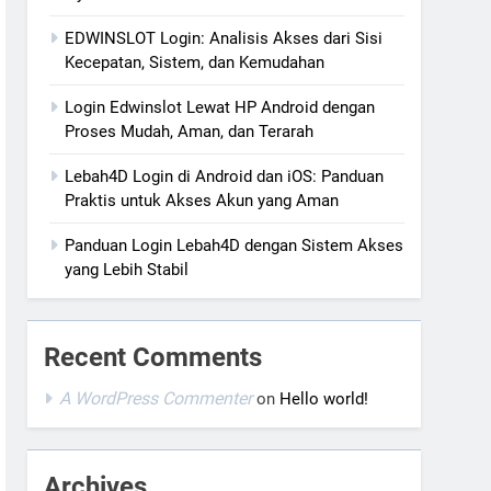
EDWINSLOT Login: Analisis Akses dari Sisi
Kecepatan, Sistem, dan Kemudahan
Login Edwinslot Lewat HP Android dengan
Proses Mudah, Aman, dan Terarah
Lebah4D Login di Android dan iOS: Panduan
Praktis untuk Akses Akun yang Aman
Panduan Login Lebah4D dengan Sistem Akses
yang Lebih Stabil
Recent Comments
A WordPress Commenter
on
Hello world!
Archives