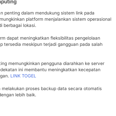
mputing
ran penting dalam mendukung sistem link pada
emungkinkan platform menjalankan sistem operasional
di berbagai lokasi.
m dapat meningkatkan fleksibilitas pengelolaan
p tersedia meskipun terjadi gangguan pada salah
puting memungkinkan pengguna diarahkan ke server
endekatan ini membantu meningkatkan kecepatan
ngan.
LINK TOGEL
rm melakukan proses backup data secara otomatis
engan lebih baik.