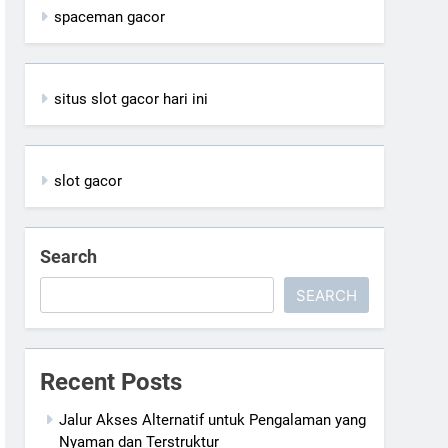
spaceman gacor
situs slot gacor hari ini
slot gacor
Search
SEARCH
Recent Posts
Jalur Akses Alternatif untuk Pengalaman yang
Nyaman dan Terstruktur