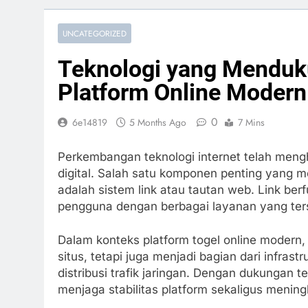
UNCATEGORIZED
Teknologi yang Menduk
Platform Online Modern
0
6e14819
5 Months Ago
7 Mins
Perkembangan teknologi internet telah meng
digital. Salah satu komponen penting yang 
adalah sistem link atau tautan web. Link be
pengguna dengan berbagai layanan yang ters
Dalam konteks platform togel online modern, 
situs, tetapi juga menjadi bagian dari infra
distribusi trafik jaringan. Dengan dukungan 
menjaga stabilitas platform sekaligus menin