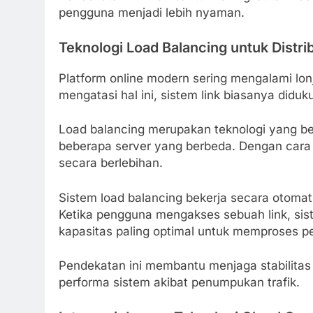
pengguna menjadi lebih nyaman.
Teknologi Load Balancing untuk Distrib
Platform online modern sering mengalami lo
mengatasi hal ini, sistem link biasanya diduk
Load balancing merupakan teknologi yang be
beberapa server yang berbeda. Dengan cara i
secara berlebihan.
Sistem load balancing bekerja secara otomat
Ketika pengguna mengakses sebuah link, si
kapasitas paling optimal untuk memproses pe
Pendekatan ini membantu menjaga stabilitas
performa sistem akibat penumpukan trafik.