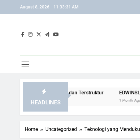
Skip
August 8, 2026
11:33:32 AM
to
content
The
Baca Insp
aman yang Nyaman dan Terstruktur
EDWINSLOT Login: Ana
1 Month Ago
HEADLINES
Home
Uncategorized
Teknologi yang Mendukun