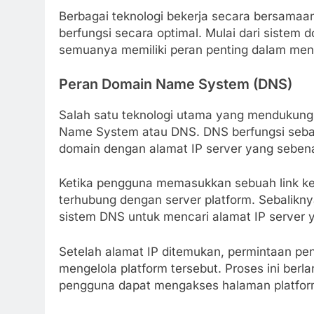
Berbagai teknologi bekerja secara bersamaa
berfungsi secara optimal. Mulai dari sistem 
semuanya memiliki peran penting dalam mendu
Peran Domain Name System (DNS)
Salah satu teknologi utama yang mendukung s
Name System atau DNS. DNS berfungsi seb
domain dengan alamat IP server yang seben
Ketika pengguna memasukkan sebuah link ke
terhubung dengan server platform. Sebaliknya
sistem DNS untuk mencari alamat IP server
Setelah alamat IP ditemukan, permintaan pe
mengelola platform tersebut. Proses ini ber
pengguna dapat mengakses halaman platform