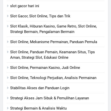
slot gacor hari ini
Slot Gacor, Slot Online, Tips dan Trik
Slot Klasik, Hiburan Kasino, Game Retro, Slot Online,
Strategi Bermain, Pengalaman Bermain
Slot Online, Mekanisme Permainan, Panduan Pemula
Slot Online, Panduan Pemain, Keamanan Situs, Tips
Aman, Strategi Slot, Edukasi Online
Slot Online, Permainan Kasino, Judi Online
Slot Online, Teknologi Perjudian, Analisis Permainan
Stabilitas Akses dan Panduan Login
Strategi Akses Jam Sibuk & Pemulihan Layanan
Strategi Bermain & Analisis Waktu