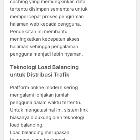
caching yang memungkinkan data
tertentu disimpan sementara untuk
mempercepat proses pengiriman
halaman web kepada pengguna.
Pendekatan ini membantu
meningkatkan kecepatan akses
halaman sehingga pengalaman
pengguna menjadi lebih nyaman.
Teknologi Load Balancing
untuk Distribusi Trafik
Platform online modern sering
mengalami lonjakan jumlah
pengguna dalam waktu tertentu.
Untuk mengatasi hal ini, sistem link
biasanya didukung oleh teknologi
load balancing.
Load balancing merupakan
teknologi yang berfungsi