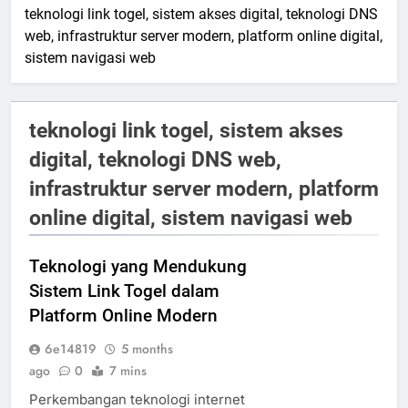
teknologi link togel, sistem akses digital, teknologi DNS
web, infrastruktur server modern, platform online digital,
sistem navigasi web
teknologi link togel, sistem akses
digital, teknologi DNS web,
infrastruktur server modern, platform
online digital, sistem navigasi web
Teknologi yang Mendukung
Sistem Link Togel dalam
Platform Online Modern
6e14819
5 months
ago
0
7 mins
Perkembangan teknologi internet