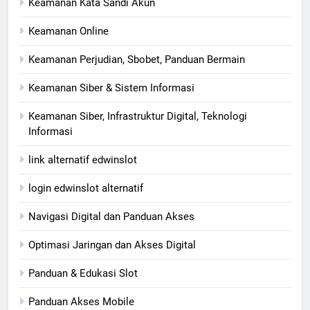
Keamanan Kata Sandi Akun
Keamanan Online
Keamanan Perjudian, Sbobet, Panduan Bermain
Keamanan Siber & Sistem Informasi
Keamanan Siber, Infrastruktur Digital, Teknologi
Informasi
link alternatif edwinslot
login edwinslot alternatif
Navigasi Digital dan Panduan Akses
Optimasi Jaringan dan Akses Digital
Panduan & Edukasi Slot
Panduan Akses Mobile