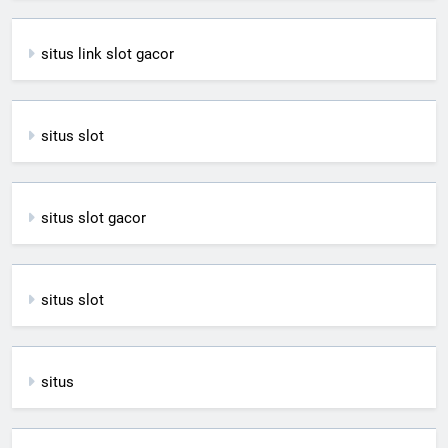
situs link slot gacor
situs slot
situs slot gacor
situs slot
situs