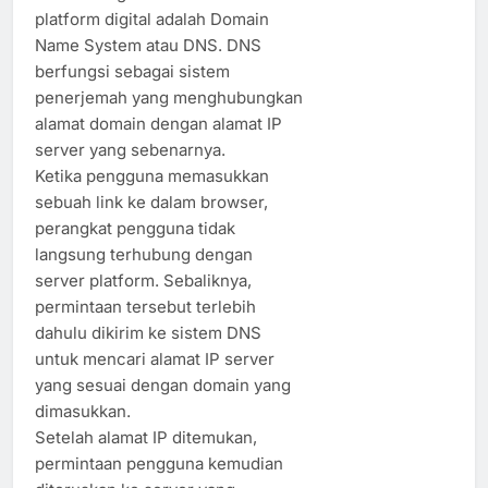
platform digital adalah Domain
Name System atau DNS. DNS
berfungsi sebagai sistem
penerjemah yang menghubungkan
alamat domain dengan alamat IP
server yang sebenarnya.
Ketika pengguna memasukkan
sebuah link ke dalam browser,
perangkat pengguna tidak
langsung terhubung dengan
server platform. Sebaliknya,
permintaan tersebut terlebih
dahulu dikirim ke sistem DNS
untuk mencari alamat IP server
yang sesuai dengan domain yang
dimasukkan.
Setelah alamat IP ditemukan,
permintaan pengguna kemudian