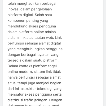
telah menghadirkan berbagai
inovasi dalam pengelolaan
platform digital. Salah satu
komponen penting yang
mendukung akses pengguna
dalam platform online adalah
sistem link atau tautan web. Link
berfungsi sebagai alamat digital
yang menghubungkan pengguna
dengan berbagai layanan yang
tersedia dalam suatu platform.
Dalam konteks platform togel
online modern, sistem link tidak
hanya berfungsi sebagai alamat
situs, tetapi juga menjadi bagian
dari infrastruktur teknologi yang
mengatur akses pengguna serta
distribusi trafik jaringan. Dengan
dukungan teknologi yang tepat,