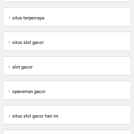
situs terpercaya
situs slot gacor
slot gacor
spaceman gacor
situs slot gacor hari ini