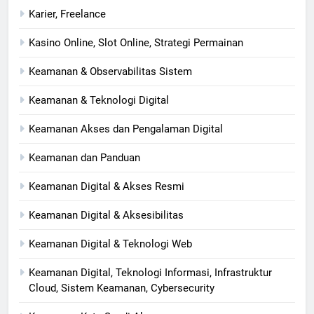
Karier, Freelance
Kasino Online, Slot Online, Strategi Permainan
Keamanan & Observabilitas Sistem
Keamanan & Teknologi Digital
Keamanan Akses dan Pengalaman Digital
Keamanan dan Panduan
Keamanan Digital & Akses Resmi
Keamanan Digital & Aksesibilitas
Keamanan Digital & Teknologi Web
Keamanan Digital, Teknologi Informasi, Infrastruktur
Cloud, Sistem Keamanan, Cybersecurity