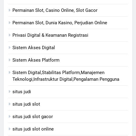
Permainan Slot, Casino Online, Slot Gacor
Permainan Slot, Dunia Kasino, Perjudian Online
Privasi Digital & Keamanan Registrasi
Sistem Akses Digital
Sistem Akses Platform
Sistem Digital,Stabilitas Platform,Manajemen
Teknologi,Infrastruktur Digital,Pengalaman Pengguna
situs judi
situs judi slot
situs judi slot gacor
situs judi slot online