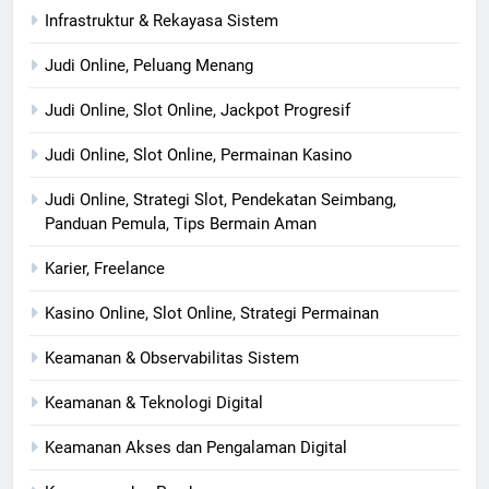
Infrastruktur & Rekayasa Sistem
Judi Online, Peluang Menang
Judi Online, Slot Online, Jackpot Progresif
Judi Online, Slot Online, Permainan Kasino
Judi Online, Strategi Slot, Pendekatan Seimbang,
Panduan Pemula, Tips Bermain Aman
Karier, Freelance
Kasino Online, Slot Online, Strategi Permainan
Keamanan & Observabilitas Sistem
Keamanan & Teknologi Digital
Keamanan Akses dan Pengalaman Digital