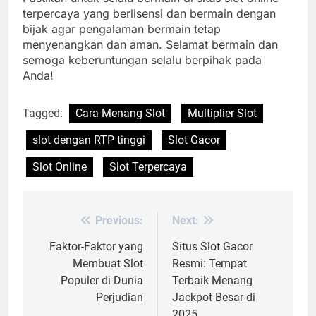
terpercaya yang berlisensi dan bermain dengan
bijak agar pengalaman bermain tetap
menyenangkan dan aman. Selamat bermain dan
semoga keberuntungan selalu berpihak pada
Anda!
Tagged:
Cara Menang Slot
Multiplier Slot
slot dengan RTP tinggi
Slot Gacor
Slot Online
Slot Terpercaya
Previous:
Next:
Post
navigation
Faktor-Faktor yang
Situs Slot Gacor
Membuat Slot
Resmi: Tempat
Populer di Dunia
Terbaik Menang
Perjudian
Jackpot Besar di
2025