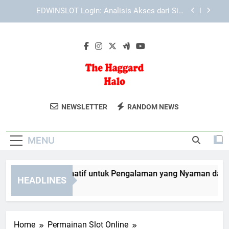
Skip
Login Edwinslot Lewat HP Android dengan
to
Proses Mudah, Aman, dan Terarah
content
Lebah4D Login di Android dan iOS: Panduan
Praktis untuk Akses Akun yang Aman
Jalur Akses Alternatif untuk Pengalaman yang
Nyaman dan Terstruktur
EDWINSLOT Login: Analisis Akses dari Sisi
Kecepatan, Sistem, dan Kemudahan
The Haggard
Baca Inspirasi Hidup Dan Tips
Login Edwinslot Lewat HP Android dengan
NEWSLETTER
RANDOM NEWS
Proses Mudah, Aman, dan Terarah
Halo
Bermanfaat Di The Haggard Halo. Blog
Lebah4D Login di Android dan iOS: Panduan
Untuk Hidup Yang Lebih Bermakna.
Praktis untuk Akses Akun yang Aman
MENU
lur Akses Alternatif untuk Pengalaman yang Nyaman dan Ters
HEADLINES
Month Ago
Home
Permainan Slot Online