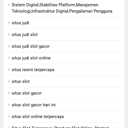
Sistem Digital,Stabilitas Platform,Manajemen
Teknologi,Infrastruktur Digital,Pengalaman Pengguna
situs judi
situs judi slot
situs judi slot gacor
situs judi slot online
situs resmi terpercaya
situs slot
situs slot gacor
situs slot gacor hari ini
situs slot online terpercaya