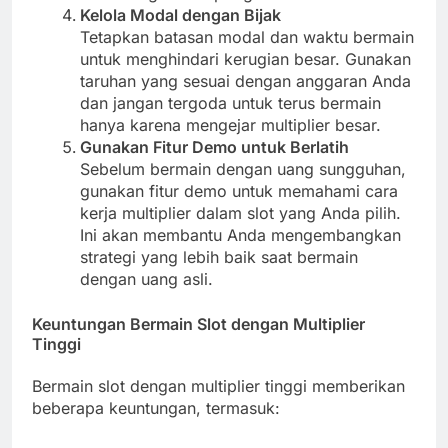
Kelola Modal dengan Bijak
Tetapkan batasan modal dan waktu bermain
untuk menghindari kerugian besar. Gunakan
taruhan yang sesuai dengan anggaran Anda
dan jangan tergoda untuk terus bermain
hanya karena mengejar multiplier besar.
Gunakan Fitur Demo untuk Berlatih
Sebelum bermain dengan uang sungguhan,
gunakan fitur demo untuk memahami cara
kerja multiplier dalam slot yang Anda pilih.
Ini akan membantu Anda mengembangkan
strategi yang lebih baik saat bermain
dengan uang asli.
Keuntungan Bermain Slot dengan Multiplier
Tinggi
Bermain slot dengan multiplier tinggi memberikan
beberapa keuntungan, termasuk: