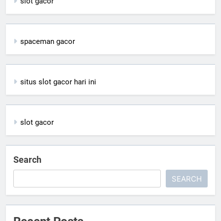
slot gacor
spaceman gacor
situs slot gacor hari ini
slot gacor
Search
SEARCH