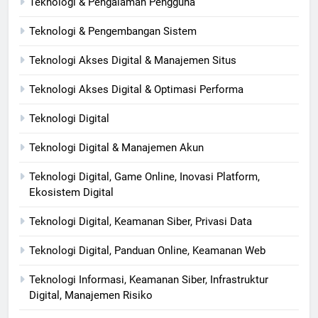
Teknologi & Pengalaman Pengguna
Teknologi & Pengembangan Sistem
Teknologi Akses Digital & Manajemen Situs
Teknologi Akses Digital & Optimasi Performa
Teknologi Digital
Teknologi Digital & Manajemen Akun
Teknologi Digital, Game Online, Inovasi Platform,
Ekosistem Digital
Teknologi Digital, Keamanan Siber, Privasi Data
Teknologi Digital, Panduan Online, Keamanan Web
Teknologi Informasi, Keamanan Siber, Infrastruktur
Digital, Manajemen Risiko