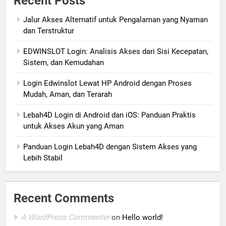
Recent Posts
Jalur Akses Alternatif untuk Pengalaman yang Nyaman
dan Terstruktur
EDWINSLOT Login: Analisis Akses dari Sisi Kecepatan,
Sistem, dan Kemudahan
Login Edwinslot Lewat HP Android dengan Proses
Mudah, Aman, dan Terarah
Lebah4D Login di Android dan iOS: Panduan Praktis
untuk Akses Akun yang Aman
Panduan Login Lebah4D dengan Sistem Akses yang
Lebih Stabil
Recent Comments
A WordPress Commenter
on
Hello world!