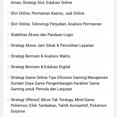
Aman, Strategi Slot, Edukasi Online
Slot Online, Permainan Kasino, Judi Online
Slot Online, Teknologi Perjudian, Analisis Permainan
Stabilitas Akses dan Panduan Login
Strategi Akses Jam Sibuk & Pemulihan Layanan
Strategi Bermain & Analisis Waktu
Strategi Bermain & Edukasi Digital
Strategi Game Online Tips Efisiensi Gaming Manajemen
Sumber Daya Game Pengembangan Karakter Game
Gaming untuk Pemula dan Lanjutan
Strategi Offensif, Move Tak Terduga, Mind Game
Pokémon, Efek Tambahan, Taktik Kompetitif, Pokémon
Surprise