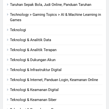
Taruhan Sepak Bola, Judi Online, Panduan Taruhan
Technology > Gaming Topics > AI & Machine Learning in
Games
Teknologi
Teknologi & Analitik Data
Teknologi & Analitik Terapan
Teknologi & Dukungan Akun
Teknologi & Infrastruktur Digital
Teknologi & Internet, Panduan Login, Keamanan Online
Teknologi & Keamanan Digital
Teknologi & Keamanan Siber