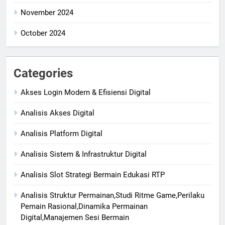
November 2024
October 2024
Categories
Akses Login Modern & Efisiensi Digital
Analisis Akses Digital
Analisis Platform Digital
Analisis Sistem & Infrastruktur Digital
Analisis Slot Strategi Bermain Edukasi RTP
Analisis Struktur Permainan,Studi Ritme Game,Perilaku
Pemain Rasional,Dinamika Permainan
Digital,Manajemen Sesi Bermain