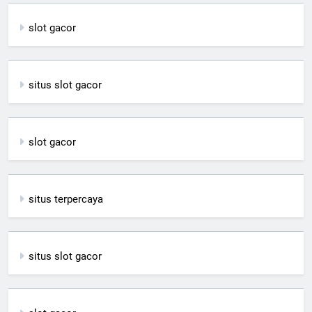
slot gacor
situs slot gacor
slot gacor
situs terpercaya
situs slot gacor