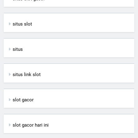
situs slot
situs
situs link slot
slot gacor
slot gacor hari ini