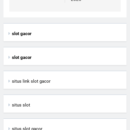
slot gacor
slot gacor
situs link slot gacor
situs slot
situs slot gacor