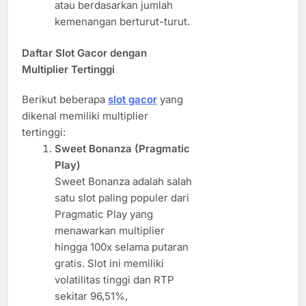
atau berdasarkan jumlah
kemenangan berturut-turut.
Daftar Slot Gacor dengan
Multiplier Tertinggi
Berikut beberapa
slot gacor
yang
dikenal memiliki multiplier
tertinggi:
Sweet Bonanza (Pragmatic
Play)
Sweet Bonanza adalah salah
satu slot paling populer dari
Pragmatic Play yang
menawarkan multiplier
hingga 100x selama putaran
gratis. Slot ini memiliki
volatilitas tinggi dan RTP
sekitar 96,51%,