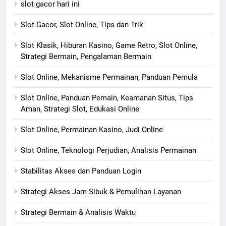
slot gacor hari ini
Slot Gacor, Slot Online, Tips dan Trik
Slot Klasik, Hiburan Kasino, Game Retro, Slot Online,
Strategi Bermain, Pengalaman Bermain
Slot Online, Mekanisme Permainan, Panduan Pemula
Slot Online, Panduan Pemain, Keamanan Situs, Tips
Aman, Strategi Slot, Edukasi Online
Slot Online, Permainan Kasino, Judi Online
Slot Online, Teknologi Perjudian, Analisis Permainan
Stabilitas Akses dan Panduan Login
Strategi Akses Jam Sibuk & Pemulihan Layanan
Strategi Bermain & Analisis Waktu