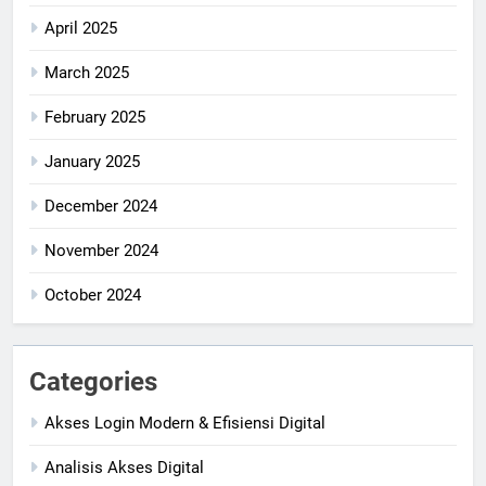
April 2025
March 2025
February 2025
January 2025
December 2024
November 2024
October 2024
Categories
Akses Login Modern & Efisiensi Digital
Analisis Akses Digital