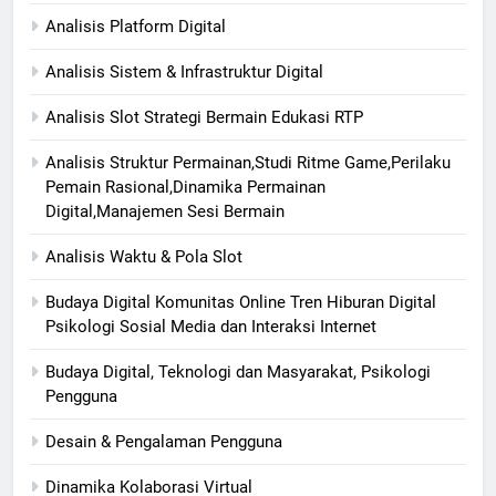
Analisis Platform Digital
Analisis Sistem & Infrastruktur Digital
Analisis Slot Strategi Bermain Edukasi RTP
Analisis Struktur Permainan,Studi Ritme Game,Perilaku
Pemain Rasional,Dinamika Permainan
Digital,Manajemen Sesi Bermain
Analisis Waktu & Pola Slot
Budaya Digital Komunitas Online Tren Hiburan Digital
Psikologi Sosial Media dan Interaksi Internet
Budaya Digital, Teknologi dan Masyarakat, Psikologi
Pengguna
Desain & Pengalaman Pengguna
Dinamika Kolaborasi Virtual