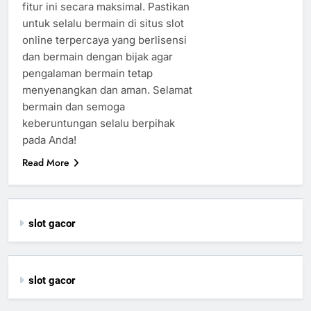
fitur ini secara maksimal. Pastikan
untuk selalu bermain di situs slot
online terpercaya yang berlisensi
dan bermain dengan bijak agar
pengalaman bermain tetap
menyenangkan dan aman. Selamat
bermain dan semoga
keberuntungan selalu berpihak
pada Anda!
Read More
slot gacor
slot gacor