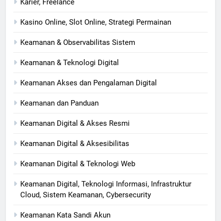
Karier, Freelance
Kasino Online, Slot Online, Strategi Permainan
Keamanan & Observabilitas Sistem
Keamanan & Teknologi Digital
Keamanan Akses dan Pengalaman Digital
Keamanan dan Panduan
Keamanan Digital & Akses Resmi
Keamanan Digital & Aksesibilitas
Keamanan Digital & Teknologi Web
Keamanan Digital, Teknologi Informasi, Infrastruktur
Cloud, Sistem Keamanan, Cybersecurity
Keamanan Kata Sandi Akun