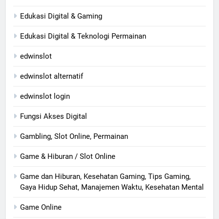
Edukasi Digital & Gaming
Edukasi Digital & Teknologi Permainan
edwinslot
edwinslot alternatif
edwinslot login
Fungsi Akses Digital
Gambling, Slot Online, Permainan
Game & Hiburan / Slot Online
Game dan Hiburan, Kesehatan Gaming, Tips Gaming,
Gaya Hidup Sehat, Manajemen Waktu, Kesehatan Mental
Game Online