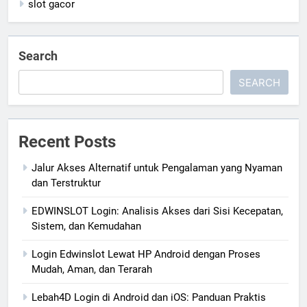
slot gacor
Search
SEARCH
Recent Posts
Jalur Akses Alternatif untuk Pengalaman yang Nyaman
dan Terstruktur
EDWINSLOT Login: Analisis Akses dari Sisi Kecepatan,
Sistem, dan Kemudahan
Login Edwinslot Lewat HP Android dengan Proses
Mudah, Aman, dan Terarah
Lebah4D Login di Android dan iOS: Panduan Praktis