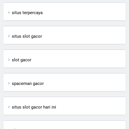
situs terpercaya
situs slot gacor
slot gacor
spaceman gacor
situs slot gacor hari ini