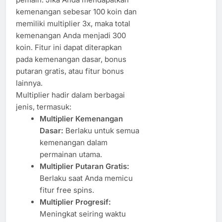
kemenangan sebesar 100 koin dan
memiliki multiplier 3x, maka total
kemenangan Anda menjadi 300
koin. Fitur ini dapat diterapkan
pada kemenangan dasar, bonus
putaran gratis, atau fitur bonus
lainnya.
Multiplier hadir dalam berbagai
jenis, termasuk:
Multiplier Kemenangan
Dasar:
Berlaku untuk semua
kemenangan dalam
permainan utama.
Multiplier Putaran Gratis:
Berlaku saat Anda memicu
fitur free spins.
Multiplier Progresif:
Meningkat seiring waktu