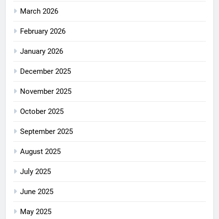
March 2026
February 2026
January 2026
December 2025
November 2025
October 2025
September 2025
August 2025
July 2025
June 2025
May 2025