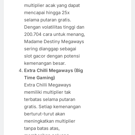
multiplier acak yang dapat
mencapai hingga 25x
selama putaran gratis.
Dengan volatilitas tinggi dan
200.704 cara untuk menang,
Madame Destiny Megaways
sering dianggap sebagai
slot gacor dengan potensi
kemenangan besar.
Extra Chilli Megaways (Big
Time Gaming)
Extra Chilli Megaways
memiliki multiplier tak
terbatas selama putaran
gratis. Setiap kemenangan
berturut-turut akan
meningkatkan multiplier
tanpa batas atas,