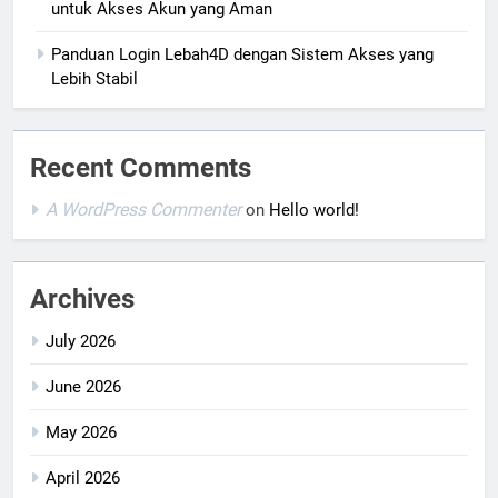
untuk Akses Akun yang Aman
Panduan Login Lebah4D dengan Sistem Akses yang
Lebih Stabil
Recent Comments
A WordPress Commenter
on
Hello world!
Archives
July 2026
June 2026
May 2026
April 2026