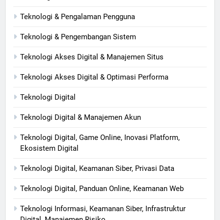
Teknologi & Pengalaman Pengguna
Teknologi & Pengembangan Sistem
Teknologi Akses Digital & Manajemen Situs
Teknologi Akses Digital & Optimasi Performa
Teknologi Digital
Teknologi Digital & Manajemen Akun
Teknologi Digital, Game Online, Inovasi Platform,
Ekosistem Digital
Teknologi Digital, Keamanan Siber, Privasi Data
Teknologi Digital, Panduan Online, Keamanan Web
Teknologi Informasi, Keamanan Siber, Infrastruktur
Digital, Manajemen Risiko