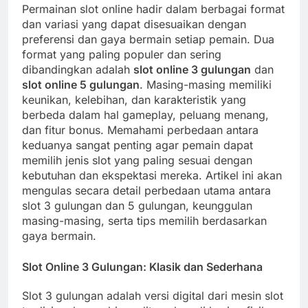
Permainan slot online hadir dalam berbagai format
dan variasi yang dapat disesuaikan dengan
preferensi dan gaya bermain setiap pemain. Dua
format yang paling populer dan sering
dibandingkan adalah
slot online 3 gulungan
dan
slot online 5 gulungan
. Masing-masing memiliki
keunikan, kelebihan, dan karakteristik yang
berbeda dalam hal gameplay, peluang menang,
dan fitur bonus. Memahami perbedaan antara
keduanya sangat penting agar pemain dapat
memilih jenis slot yang paling sesuai dengan
kebutuhan dan ekspektasi mereka. Artikel ini akan
mengulas secara detail perbedaan utama antara
slot 3 gulungan dan 5 gulungan, keunggulan
masing-masing, serta tips memilih berdasarkan
gaya bermain.
Slot Online 3 Gulungan: Klasik dan Sederhana
Slot 3 gulungan adalah versi digital dari mesin slot