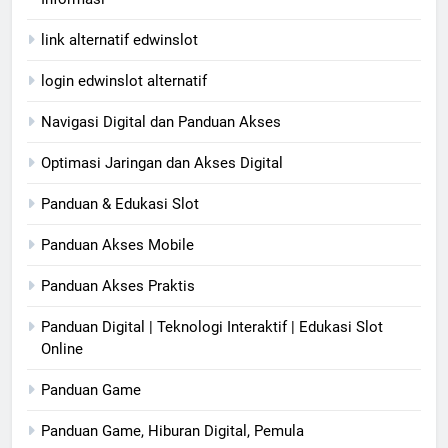
link alternatif edwinslot
login edwinslot alternatif
Navigasi Digital dan Panduan Akses
Optimasi Jaringan dan Akses Digital
Panduan & Edukasi Slot
Panduan Akses Mobile
Panduan Akses Praktis
Panduan Digital | Teknologi Interaktif | Edukasi Slot
Online
Panduan Game
Panduan Game, Hiburan Digital, Pemula