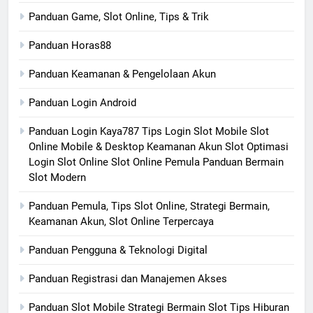
Panduan Game, Slot Online, Tips & Trik
Panduan Horas88
Panduan Keamanan & Pengelolaan Akun
Panduan Login Android
Panduan Login Kaya787 Tips Login Slot Mobile Slot
Online Mobile & Desktop Keamanan Akun Slot Optimasi
Login Slot Online Slot Online Pemula Panduan Bermain
Slot Modern
Panduan Pemula, Tips Slot Online, Strategi Bermain,
Keamanan Akun, Slot Online Terpercaya
Panduan Pengguna & Teknologi Digital
Panduan Registrasi dan Manajemen Akses
Panduan Slot Mobile Strategi Bermain Slot Tips Hiburan