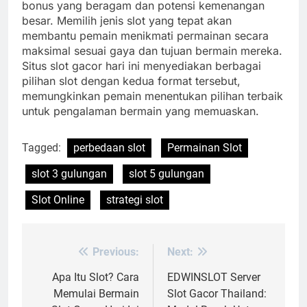
bonus yang beragam dan potensi kemenangan
besar. Memilih jenis slot yang tepat akan
membantu pemain menikmati permainan secara
maksimal sesuai gaya dan tujuan bermain mereka.
Situs slot gacor hari ini menyediakan berbagai
pilihan slot dengan kedua format tersebut,
memungkinkan pemain menentukan pilihan terbaik
untuk pengalaman bermain yang memuaskan.
Tagged:
perbedaan slot
Permainan Slot
slot 3 gulungan
slot 5 gulungan
Slot Online
strategi slot
Previous:
Next:
Post
navigation
Apa Itu Slot? Cara
EDWINSLOT Server
Memulai Bermain
Slot Gacor Thailand: