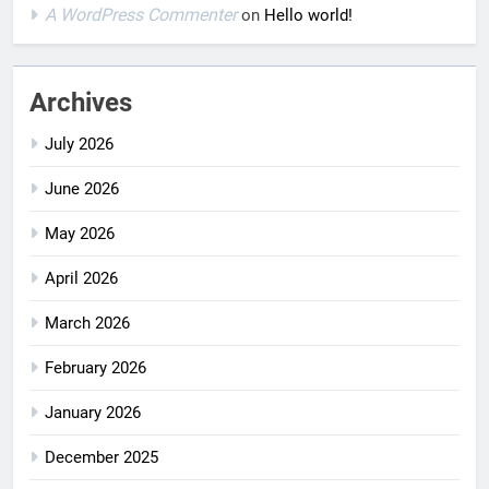
A WordPress Commenter
on
Hello world!
Archives
July 2026
June 2026
May 2026
April 2026
March 2026
February 2026
January 2026
December 2025