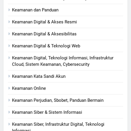
Keamanan dan Panduan
Keamanan Digital & Akses Resmi
Keamanan Digital & Aksesibilitas
Keamanan Digital & Teknologi Web
Keamanan Digital, Teknologi Informasi, Infrastruktur
Cloud, Sistem Keamanan, Cybersecurity
Keamanan Kata Sandi Akun
Keamanan Online
Keamanan Perjudian, Sbobet, Panduan Bermain
Keamanan Siber & Sistem Informasi
Keamanan Siber, Infrastruktur Digital, Teknologi
Informasi