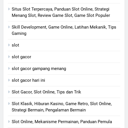
Situs Slot Terpercaya, Panduan Slot Online, Strategi
Menang Slot, Review Game Slot, Game Slot Populer
Skill Development, Game Online, Latihan Mekanik, Tips
Gaming
slot
slot gacor
slot gacor gampang menang
slot gacor hari ini
Slot Gacor, Slot Online, Tips dan Trik
Slot Klasik, Hiburan Kasino, Game Retro, Slot Online,
Strategi Bermain, Pengalaman Bermain
Slot Online, Mekanisme Permainan, Panduan Pemula