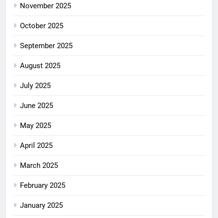
November 2025
October 2025
September 2025
August 2025
July 2025
June 2025
May 2025
April 2025
March 2025
February 2025
January 2025