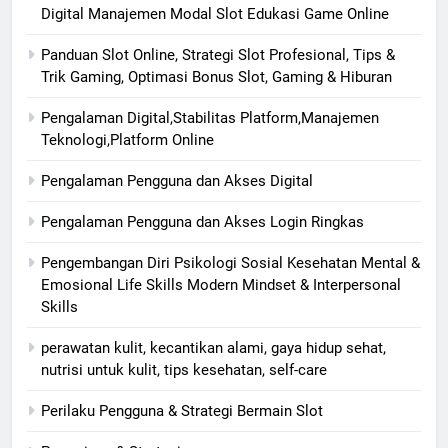
Digital Manajemen Modal Slot Edukasi Game Online
Panduan Slot Online, Strategi Slot Profesional, Tips &
Trik Gaming, Optimasi Bonus Slot, Gaming & Hiburan
Pengalaman Digital,Stabilitas Platform,Manajemen
Teknologi,Platform Online
Pengalaman Pengguna dan Akses Digital
Pengalaman Pengguna dan Akses Login Ringkas
Pengembangan Diri Psikologi Sosial Kesehatan Mental &
Emosional Life Skills Modern Mindset & Interpersonal
Skills
perawatan kulit, kecantikan alami, gaya hidup sehat,
nutrisi untuk kulit, tips kesehatan, self-care
Perilaku Pengguna & Strategi Bermain Slot