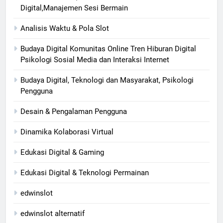
Digital,Manajemen Sesi Bermain
Analisis Waktu & Pola Slot
Budaya Digital Komunitas Online Tren Hiburan Digital
Psikologi Sosial Media dan Interaksi Internet
Budaya Digital, Teknologi dan Masyarakat, Psikologi
Pengguna
Desain & Pengalaman Pengguna
Dinamika Kolaborasi Virtual
Edukasi Digital & Gaming
Edukasi Digital & Teknologi Permainan
edwinslot
edwinslot alternatif