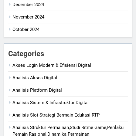
December 2024
November 2024
October 2024
Categories
Akses Login Modern & Efisiensi Digital
Analisis Akses Digital
Analisis Platform Digital
Analisis Sistem & Infrastruktur Digital
Analisis Slot Strategi Bermain Edukasi RTP
Analisis Struktur Permainan,Studi Ritme Game,Perilaku
Pemain Rasional,Dinamika Permainan