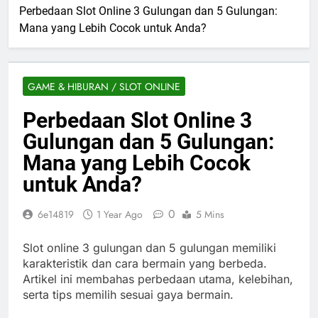
Perbedaan Slot Online 3 Gulungan dan 5 Gulungan:
Mana yang Lebih Cocok untuk Anda?
GAME & HIBURAN / SLOT ONLINE
Perbedaan Slot Online 3
Gulungan dan 5 Gulungan:
Mana yang Lebih Cocok
untuk Anda?
0
6e14819
1 Year Ago
5 Mins
Slot online 3 gulungan dan 5 gulungan memiliki
karakteristik dan cara bermain yang berbeda.
Artikel ini membahas perbedaan utama, kelebihan,
serta tips memilih sesuai gaya bermain.