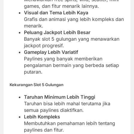
games, dan fitur menarik lainnya.
Visual dan Tema Lebih Kaya
Grafis dan animasi yang lebih kompleks dan
menarik.
Peluang Jackpot Lebih Besar
Banyak slot 5 gulungan yang menawarkan
jackpot progresif.
Gameplay Lebih Variatif
Paylines yang banyak memberikan
pengalaman bermain yang berbeda setiap
putaran.
Kekurangan Slot 5 Gulungan
Taruhan Minimum Lebih Tinggi
Taruhan bisa lebih mahal terutama jika
semua paylines diaktifkan.
Lebih Kompleks
Membutuhkan pemahaman lebih tentang
paylines dan fitur.