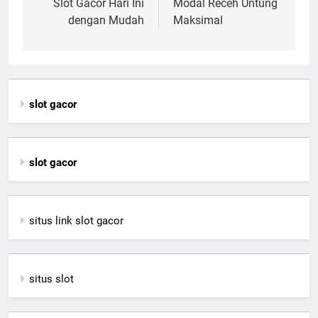
Slot Gacor Hari Ini
Modal Receh Untung
dengan Mudah
Maksimal
slot gacor
slot gacor
situs link slot gacor
situs slot