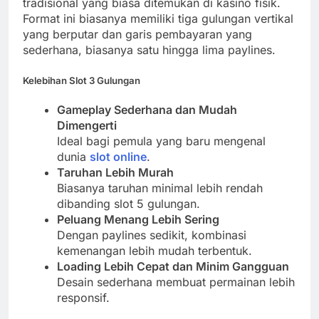
tradisional yang biasa ditemukan di kasino fisik.
Format ini biasanya memiliki tiga gulungan vertikal
yang berputar dan garis pembayaran yang
sederhana, biasanya satu hingga lima paylines.
Kelebihan Slot 3 Gulungan
Gameplay Sederhana dan Mudah
Dimengerti
Ideal bagi pemula yang baru mengenal
dunia
slot online
.
Taruhan Lebih Murah
Biasanya taruhan minimal lebih rendah
dibanding slot 5 gulungan.
Peluang Menang Lebih Sering
Dengan paylines sedikit, kombinasi
kemenangan lebih mudah terbentuk.
Loading Lebih Cepat dan Minim Gangguan
Desain sederhana membuat permainan lebih
responsif.