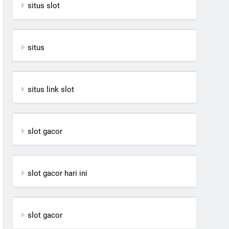
situs slot
situs
situs link slot
slot gacor
slot gacor hari ini
slot gacor