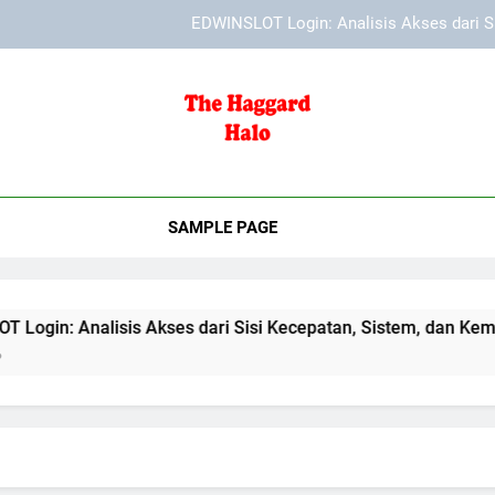
EDWINSLOT Login: Analisis Akses dari S
Login Edwinslot Lewat HP Android de
Lebah4D Login di Android dan iOS: Pandua
 Haggard Halo
Jalur Akses Alternatif untuk P
irasi Hidup Dan Tips Bermanfaat Di The Haggard Halo. Blog Un
EDWINSLOT Login: Analisis Akses dari S
SAMPLE PAGE
Login Edwinslot Lewat HP Android de
Lebah4D Login di Android dan iOS: Pandua
lisis Akses dari Sisi Kecepatan, Sistem, dan Kemudahan