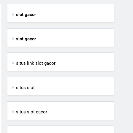
slot gacor
slot gacor
situs link slot gacor
situs slot
situs slot gacor