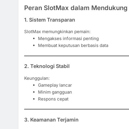
Peran SlotMax dalam Mendukung
1. Sistem Transparan
SlotMax memungkinkan pemain:
Mengakses informasi penting
Membuat keputusan berbasis data
2. Teknologi Stabil
Keunggulan:
Gameplay lancar
Minim gangguan
Respons cepat
3. Keamanan Terjamin