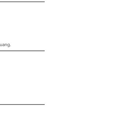
luang.