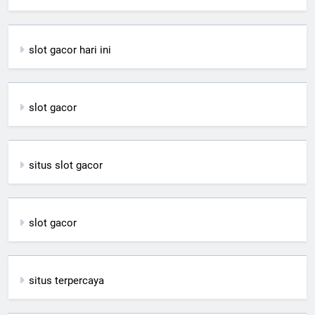
slot gacor hari ini
slot gacor
situs slot gacor
slot gacor
situs terpercaya