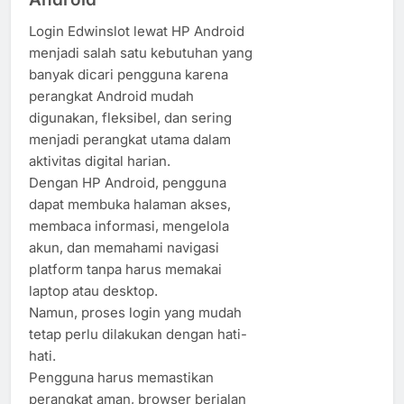
Login Edwinslot lewat HP Android
menjadi salah satu kebutuhan yang
banyak dicari pengguna karena
perangkat Android mudah
digunakan, fleksibel, dan sering
menjadi perangkat utama dalam
aktivitas digital harian.
Dengan HP Android, pengguna
dapat membuka halaman akses,
membaca informasi, mengelola
akun, dan memahami navigasi
platform tanpa harus memakai
laptop atau desktop.
Namun, proses login yang mudah
tetap perlu dilakukan dengan hati-
hati.
Pengguna harus memastikan
perangkat aman, browser berjalan