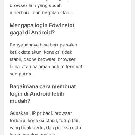
browser lain yang sudah
diperbarui dan berjalan stabil.
Mengapa login Edwinslot
gagal di Android?
Penyebabnya bisa berupa salah
ketik data akun, koneksi tidak
stabil, cache browser, browser
lama, atau halaman belum termuat
sempurna.
Bagaimana cara membuat
login di Android lebih
mudah?
Gunakan HP pribadi, browser
terbaru, koneksi stabil, tutup tab
yang tidak perlu, dan periksa data
login sebelum masuk.