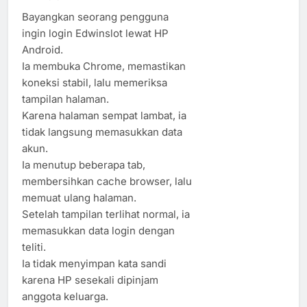
Bayangkan seorang pengguna
ingin login Edwinslot lewat HP
Android.
Ia membuka Chrome, memastikan
koneksi stabil, lalu memeriksa
tampilan halaman.
Karena halaman sempat lambat, ia
tidak langsung memasukkan data
akun.
Ia menutup beberapa tab,
membersihkan cache browser, lalu
memuat ulang halaman.
Setelah tampilan terlihat normal, ia
memasukkan data login dengan
teliti.
Ia tidak menyimpan kata sandi
karena HP sesekali dipinjam
anggota keluarga.