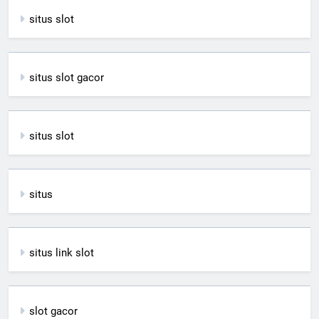
situs slot
situs slot gacor
situs slot
situs
situs link slot
slot gacor