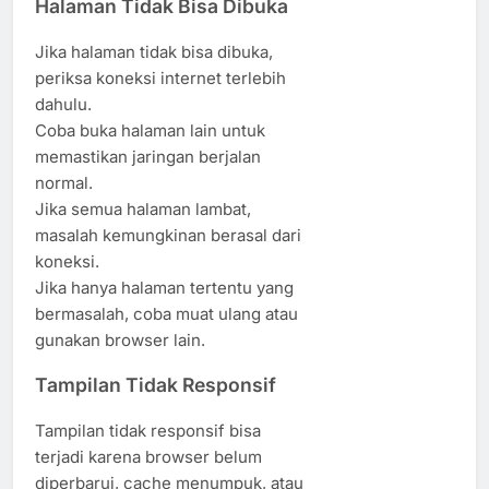
Halaman Tidak Bisa Dibuka
Jika halaman tidak bisa dibuka,
periksa koneksi internet terlebih
dahulu.
Coba buka halaman lain untuk
memastikan jaringan berjalan
normal.
Jika semua halaman lambat,
masalah kemungkinan berasal dari
koneksi.
Jika hanya halaman tertentu yang
bermasalah, coba muat ulang atau
gunakan browser lain.
Tampilan Tidak Responsif
Tampilan tidak responsif bisa
terjadi karena browser belum
diperbarui, cache menumpuk, atau