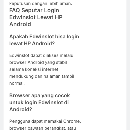
keputusan dengan lebih aman.
FAQ Seputar Login
Edwinslot Lewat HP
Android
Apakah Edwinslot bisa login
lewat HP Android?
Edwinslot dapat diakses melalui
browser Android yang stabil
selama koneksi internet
mendukung dan halaman tampil
normal.
Browser apa yang cocok
untuk login Edwinslot di
Android?
Pengguna dapat memakai Chrome,
browser bawaan perangkat, atau