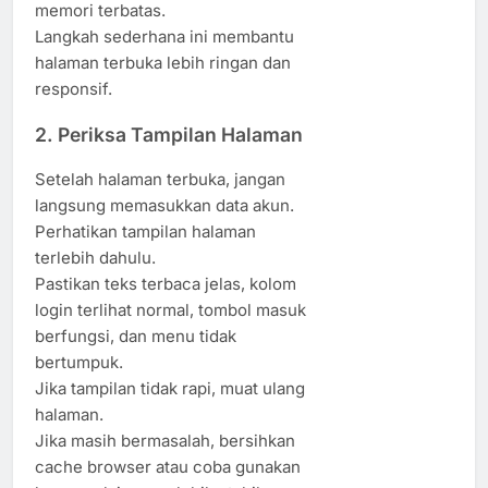
memori terbatas.
Langkah sederhana ini membantu
halaman terbuka lebih ringan dan
responsif.
2. Periksa Tampilan Halaman
Setelah halaman terbuka, jangan
langsung memasukkan data akun.
Perhatikan tampilan halaman
terlebih dahulu.
Pastikan teks terbaca jelas, kolom
login terlihat normal, tombol masuk
berfungsi, dan menu tidak
bertumpuk.
Jika tampilan tidak rapi, muat ulang
halaman.
Jika masih bermasalah, bersihkan
cache browser atau coba gunakan