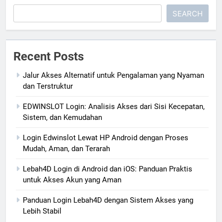
SEARCH
Recent Posts
Jalur Akses Alternatif untuk Pengalaman yang Nyaman
dan Terstruktur
EDWINSLOT Login: Analisis Akses dari Sisi Kecepatan,
Sistem, dan Kemudahan
Login Edwinslot Lewat HP Android dengan Proses
Mudah, Aman, dan Terarah
Lebah4D Login di Android dan iOS: Panduan Praktis
untuk Akses Akun yang Aman
Panduan Login Lebah4D dengan Sistem Akses yang
Lebih Stabil