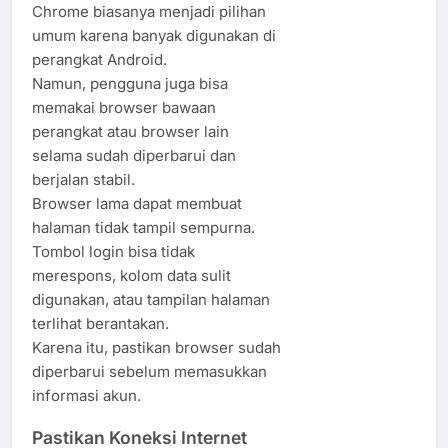
Chrome biasanya menjadi pilihan
umum karena banyak digunakan di
perangkat Android.
Namun, pengguna juga bisa
memakai browser bawaan
perangkat atau browser lain
selama sudah diperbarui dan
berjalan stabil.
Browser lama dapat membuat
halaman tidak tampil sempurna.
Tombol login bisa tidak
merespons, kolom data sulit
digunakan, atau tampilan halaman
terlihat berantakan.
Karena itu, pastikan browser sudah
diperbarui sebelum memasukkan
informasi akun.
Pastikan Koneksi Internet