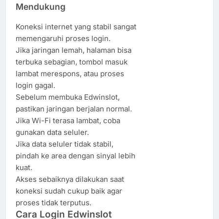
Mendukung
Koneksi internet yang stabil sangat
memengaruhi proses login.
Jika jaringan lemah, halaman bisa
terbuka sebagian, tombol masuk
lambat merespons, atau proses
login gagal.
Sebelum membuka Edwinslot,
pastikan jaringan berjalan normal.
Jika Wi-Fi terasa lambat, coba
gunakan data seluler.
Jika data seluler tidak stabil,
pindah ke area dengan sinyal lebih
kuat.
Akses sebaiknya dilakukan saat
koneksi sudah cukup baik agar
proses tidak terputus.
Cara Login Edwinslot