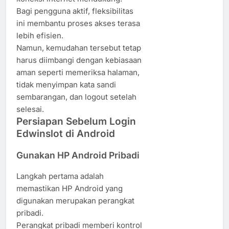
Bagi pengguna aktif, fleksibilitas
ini membantu proses akses terasa
lebih efisien.
Namun, kemudahan tersebut tetap
harus diimbangi dengan kebiasaan
aman seperti memeriksa halaman,
tidak menyimpan kata sandi
sembarangan, dan logout setelah
selesai.
Persiapan Sebelum Login
Edwinslot di Android
Gunakan HP Android Pribadi
Langkah pertama adalah
memastikan HP Android yang
digunakan merupakan perangkat
pribadi.
Perangkat pribadi memberi kontrol