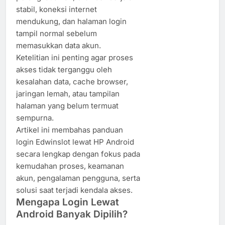
stabil, koneksi internet
mendukung, dan halaman login
tampil normal sebelum
memasukkan data akun.
Ketelitian ini penting agar proses
akses tidak terganggu oleh
kesalahan data, cache browser,
jaringan lemah, atau tampilan
halaman yang belum termuat
sempurna.
Artikel ini membahas panduan
login Edwinslot lewat HP Android
secara lengkap dengan fokus pada
kemudahan proses, keamanan
akun, pengalaman pengguna, serta
solusi saat terjadi kendala akses.
Mengapa Login Lewat
Android Banyak Dipilih?