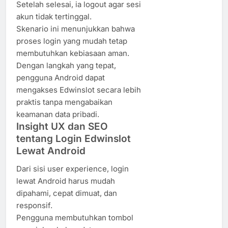
Setelah selesai, ia logout agar sesi
akun tidak tertinggal.
Skenario ini menunjukkan bahwa
proses login yang mudah tetap
membutuhkan kebiasaan aman.
Dengan langkah yang tepat,
pengguna Android dapat
mengakses Edwinslot secara lebih
praktis tanpa mengabaikan
keamanan data pribadi.
Insight UX dan SEO
tentang Login Edwinslot
Lewat Android
Dari sisi user experience, login
lewat Android harus mudah
dipahami, cepat dimuat, dan
responsif.
Pengguna membutuhkan tombol