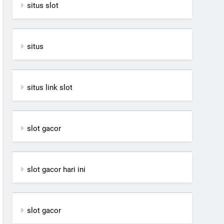
situs slot
situs
situs link slot
slot gacor
slot gacor hari ini
slot gacor