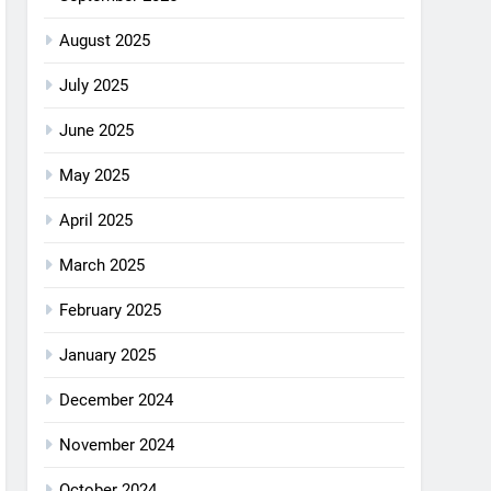
August 2025
July 2025
June 2025
May 2025
April 2025
March 2025
February 2025
January 2025
December 2024
November 2024
October 2024