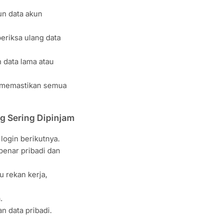
un data akun
periksa ulang data
n data lama atau
 memastikan semua
g Sering Dipinjam
login berikutnya.
benar pribadi dan
u rekan kerja,
.
 data pribadi.