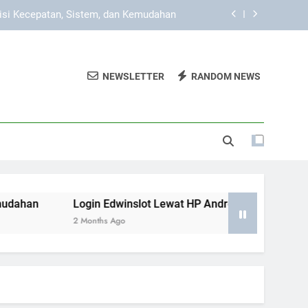
isi Kecepatan, Sistem, dan Kemudahan
ngan Proses Mudah, Aman, dan Terarah
n Praktis untuk Akses Akun yang Aman
NEWSLETTER
RANDOM NEWS
engalaman yang Nyaman dan Terstruktur
tuk Hidup Yang Lebih Bermakna.
isi Kecepatan, Sistem, dan Kemudahan
ngan Proses Mudah, Aman, dan Terarah
n Praktis untuk Akses Akun yang Aman
Login Edwinslot Lewat HP Android dengan Proses Mudah, 
2 Months Ago