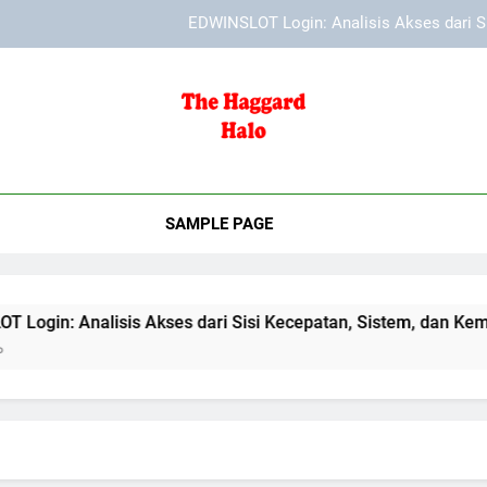
EDWINSLOT Login: Analisis Akses dari S
Login Edwinslot Lewat HP Android de
Lebah4D Login di Android dan iOS: Pandua
 Haggard Halo
Jalur Akses Alternatif untuk P
irasi Hidup Dan Tips Bermanfaat Di The Haggard Halo. Blog Un
EDWINSLOT Login: Analisis Akses dari S
SAMPLE PAGE
Login Edwinslot Lewat HP Android de
Lebah4D Login di Android dan iOS: Pandua
lisis Akses dari Sisi Kecepatan, Sistem, dan Kemudahan