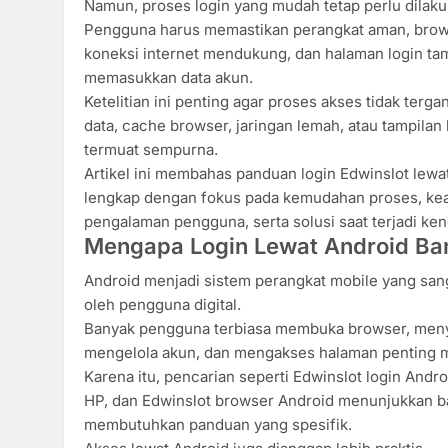
Namun, proses login yang mudah tetap perlu dilaku
Pengguna harus memastikan perangkat aman, browse
koneksi internet mendukung, dan halaman login ta
memasukkan data akun.
Ketelitian ini penting agar proses akses tidak terg
data, cache browser, jaringan lemah, atau tampila
termuat sempurna.
Artikel ini membahas panduan login Edwinslot lewa
lengkap dengan fokus pada kemudahan proses, ke
pengalaman pengguna, serta solusi saat terjadi ken
Mengapa Login Lewat Android Ban
Android menjadi sistem perangkat mobile yang sa
oleh pengguna digital.
Banyak pengguna terbiasa membuka browser, men
mengelola akun, dan mengakses halaman penting m
Karena itu, pencarian seperti Edwinslot login Andro
HP, dan Edwinslot browser Android menunjukkan 
membutuhkan panduan yang spesifik.