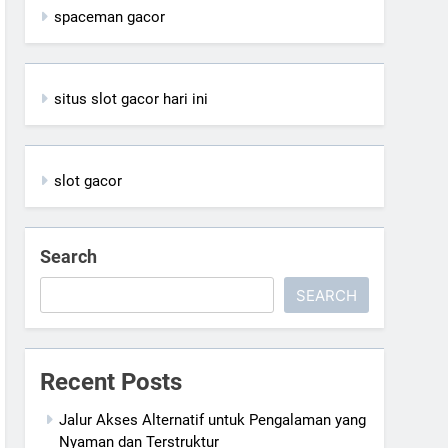
spaceman gacor
situs slot gacor hari ini
slot gacor
Search
SEARCH
Recent Posts
Jalur Akses Alternatif untuk Pengalaman yang
Nyaman dan Terstruktur