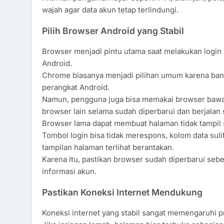
wajah agar data akun tetap terlindungi.
Pilih Browser Android yang Stabil
Browser menjadi pintu utama saat melakukan login 
Android.
Chrome biasanya menjadi pilihan umum karena ban
perangkat Android.
Namun, pengguna juga bisa memakai browser bawa
browser lain selama sudah diperbarui dan berjalan s
Browser lama dapat membuat halaman tidak tampil
Tombol login bisa tidak merespons, kolom data suli
tampilan halaman terlihat berantakan.
Karena itu, pastikan browser sudah diperbarui s
informasi akun.
Pastikan Koneksi Internet Mendukung
Koneksi internet yang stabil sangat memengaruhi p