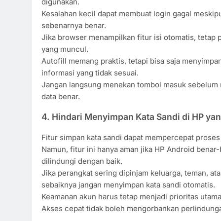
digunakan.
Kesalahan kecil dapat membuat login gagal meskip
sebenarnya benar.
Jika browser menampilkan fitur isi otomatis, tetap 
yang muncul.
Autofill memang praktis, tetapi bisa saja menyimpa
informasi yang tidak sesuai.
Jangan langsung menekan tombol masuk sebelum
data benar.
4. Hindari Menyimpan Kata Sandi di HP yan
Fitur simpan kata sandi dapat mempercepat proses 
Namun, fitur ini hanya aman jika HP Android benar-
dilindungi dengan baik.
Jika perangkat sering dipinjam keluarga, teman, ata
sebaiknya jangan menyimpan kata sandi otomatis.
Keamanan akun harus tetap menjadi prioritas utama
Akses cepat tidak boleh mengorbankan perlindungan