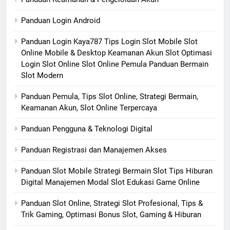
Panduan Login Android
Panduan Login Kaya787 Tips Login Slot Mobile Slot
Online Mobile & Desktop Keamanan Akun Slot Optimasi
Login Slot Online Slot Online Pemula Panduan Bermain
Slot Modern
Panduan Pemula, Tips Slot Online, Strategi Bermain,
Keamanan Akun, Slot Online Terpercaya
Panduan Pengguna & Teknologi Digital
Panduan Registrasi dan Manajemen Akses
Panduan Slot Mobile Strategi Bermain Slot Tips Hiburan
Digital Manajemen Modal Slot Edukasi Game Online
Panduan Slot Online, Strategi Slot Profesional, Tips &
Trik Gaming, Optimasi Bonus Slot, Gaming & Hiburan