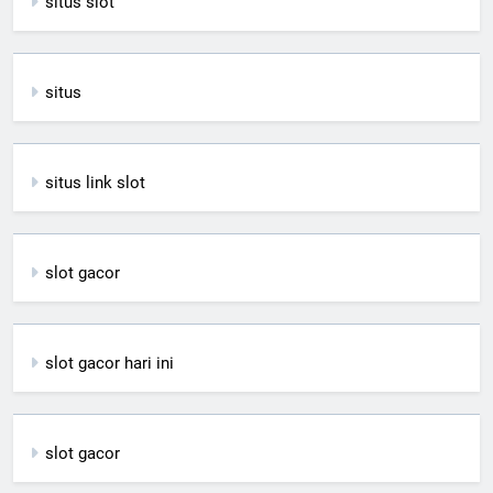
situs slot
situs
situs link slot
slot gacor
slot gacor hari ini
slot gacor