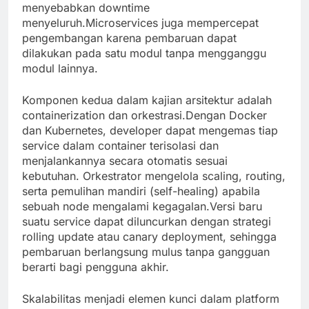
menyebabkan downtime
menyeluruh.Microservices juga mempercepat
pengembangan karena pembaruan dapat
dilakukan pada satu modul tanpa mengganggu
modul lainnya.
Komponen kedua dalam kajian arsitektur adalah
containerization dan orkestrasi.Dengan Docker
dan Kubernetes, developer dapat mengemas tiap
service dalam container terisolasi dan
menjalankannya secara otomatis sesuai
kebutuhan. Orkestrator mengelola scaling, routing,
serta pemulihan mandiri (self-healing) apabila
sebuah node mengalami kegagalan.Versi baru
suatu service dapat diluncurkan dengan strategi
rolling update atau canary deployment, sehingga
pembaruan berlangsung mulus tanpa gangguan
berarti bagi pengguna akhir.
Skalabilitas menjadi elemen kunci dalam platform