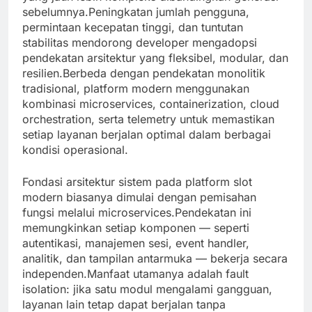
sebelumnya.Peningkatan jumlah pengguna,
permintaan kecepatan tinggi, dan tuntutan
stabilitas mendorong developer mengadopsi
pendekatan arsitektur yang fleksibel, modular, dan
resilien.Berbeda dengan pendekatan monolitik
tradisional, platform modern menggunakan
kombinasi microservices, containerization, cloud
orchestration, serta telemetry untuk memastikan
setiap layanan berjalan optimal dalam berbagai
kondisi operasional.
Fondasi arsitektur sistem pada platform slot
modern biasanya dimulai dengan pemisahan
fungsi melalui microservices.Pendekatan ini
memungkinkan setiap komponen — seperti
autentikasi, manajemen sesi, event handler,
analitik, dan tampilan antarmuka — bekerja secara
independen.Manfaat utamanya adalah fault
isolation: jika satu modul mengalami gangguan,
layanan lain tetap dapat berjalan tanpa