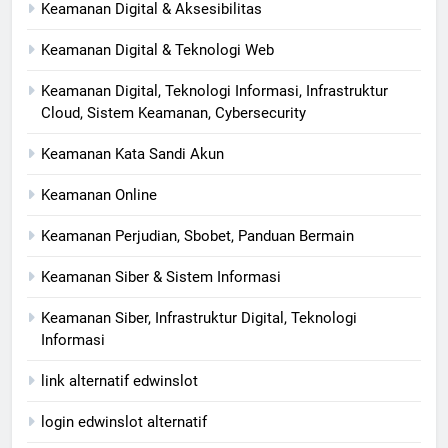
Keamanan Digital & Aksesibilitas
Keamanan Digital & Teknologi Web
Keamanan Digital, Teknologi Informasi, Infrastruktur
Cloud, Sistem Keamanan, Cybersecurity
Keamanan Kata Sandi Akun
Keamanan Online
Keamanan Perjudian, Sbobet, Panduan Bermain
Keamanan Siber & Sistem Informasi
Keamanan Siber, Infrastruktur Digital, Teknologi
Informasi
link alternatif edwinslot
login edwinslot alternatif