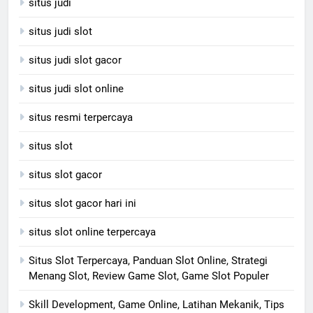
situs judi
situs judi slot
situs judi slot gacor
situs judi slot online
situs resmi terpercaya
situs slot
situs slot gacor
situs slot gacor hari ini
situs slot online terpercaya
Situs Slot Terpercaya, Panduan Slot Online, Strategi
Menang Slot, Review Game Slot, Game Slot Populer
Skill Development, Game Online, Latihan Mekanik, Tips