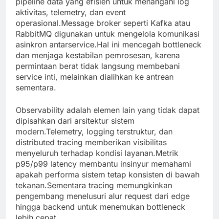
pipeline data yang efisien untuk menangani log
aktivitas, telemetry, dan event
operasional.Message broker seperti Kafka atau
RabbitMQ digunakan untuk mengelola komunikasi
asinkron antarservice.Hal ini mencegah bottleneck
dan menjaga kestabilan pemrosesan, karena
permintaan berat tidak langsung membebani
service inti, melainkan dialihkan ke antrean
sementara.
Observability adalah elemen lain yang tidak dapat
dipisahkan dari arsitektur sistem
modern.Telemetry, logging terstruktur, dan
distributed tracing memberikan visibilitas
menyeluruh terhadap kondisi layanan.Metrik
p95/p99 latency membantu insinyur memahami
apakah performa sistem tetap konsisten di bawah
tekanan.Sementara tracing memungkinkan
pengembang menelusuri alur request dari edge
hingga backend untuk menemukan bottleneck
lebih cepat.