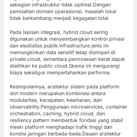
sebagian infrastruktur tidak optimal.Dengan
pemisahan domain operasional, masalah lokal
tidak berkembang menjadi kegagalan total.
Pada lapisan integrasi, hybrid cloud sering
digunakan untuk menyeimbangkan kontrol privasi
dan elastisitas publik.Infrastructure jenis ini
memungkinkan data sensitif tetap disimpan di
private cloud, sementara pemrosesan berat dapat
dialihkan ke public cloud.Skema ini mengurangi
biaya sekaligus mempertahankan performa.
Kesimpulannya, arsitektur sistem pada platform
slot modern merupakan kombinasi antara
modularitas, kecepatan, keamanan, dan
observability.Penggunaan microservices, container
orchestration, caching, hybrid cloud, dan
resiliency pattern membentuk fondasi yang stabil
meski platform menghadapi trafik tinggi dan
kondisi jaringan berbeda-beda.Desain arsitektur