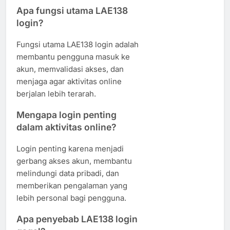
Apa fungsi utama LAE138
login?
Fungsi utama LAE138 login adalah
membantu pengguna masuk ke
akun, memvalidasi akses, dan
menjaga agar aktivitas online
berjalan lebih terarah.
Mengapa login penting
dalam aktivitas online?
Login penting karena menjadi
gerbang akses akun, membantu
melindungi data pribadi, dan
memberikan pengalaman yang
lebih personal bagi pengguna.
Apa penyebab LAE138 login