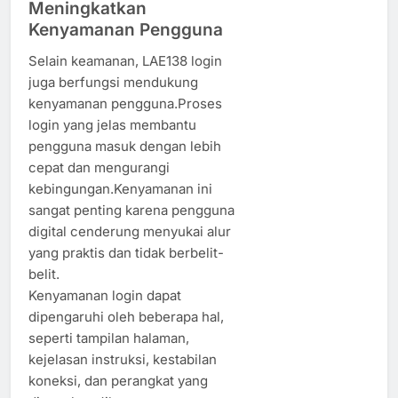
Meningkatkan
Kenyamanan Pengguna
Selain keamanan, LAE138 login
juga berfungsi mendukung
kenyamanan pengguna.Proses
login yang jelas membantu
pengguna masuk dengan lebih
cepat dan mengurangi
kebingungan.Kenyamanan ini
sangat penting karena pengguna
digital cenderung menyukai alur
yang praktis dan tidak berbelit-
belit.
Kenyamanan login dapat
dipengaruhi oleh beberapa hal,
seperti tampilan halaman,
kejelasan instruksi, kestabilan
koneksi, dan perangkat yang