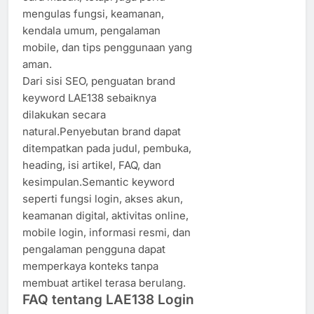
mengulas fungsi, keamanan,
kendala umum, pengalaman
mobile, dan tips penggunaan yang
aman.
Dari sisi SEO, penguatan brand
keyword LAE138 sebaiknya
dilakukan secara
natural.Penyebutan brand dapat
ditempatkan pada judul, pembuka,
heading, isi artikel, FAQ, dan
kesimpulan.Semantic keyword
seperti fungsi login, akses akun,
keamanan digital, aktivitas online,
mobile login, informasi resmi, dan
pengalaman pengguna dapat
memperkaya konteks tanpa
membuat artikel terasa berulang.
FAQ tentang LAE138 Login