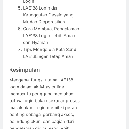
Login
LAE138 Login dan
Keunggulan Desain yang
Mudah Dioperasikan
Cara Membuat Pengalaman
LAE138 Login Lebih Aman
dan Nyaman
Tips Mengelola Kata Sandi
LAE138 agar Tetap Aman
Kesimpulan
Mengenal fungsi utama LAE138
login dalam aktivitas online
membantu pengguna memahami
bahwa login bukan sekadar proses
masuk akun.Login memiliki peran
penting sebagai gerbang akses,
pelindung akun, dan bagian dari
pengalaman digital yang lebih