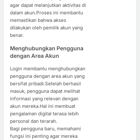
agar dapat melanjutkan aktivitas di
dalam akun.Proses ini membantu
memastikan bahwa akses
dilakukan oleh pemilik akun yang
benar.
Menghubungkan Pengguna
dengan Area Akun
Login membantu menghubungkan
pengguna dengan area akun yang
bersifat pribadi.Setelah berhasil
masuk, pengguna dapat melihat
informasi yang relevan dengan
akun mereka.Hal ini membuat
pengalaman digital terasa lebih
personal dan terarah.
Bagi pengguna baru, memahami
fungsi ini penting agar mereka