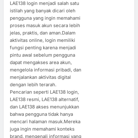
LAE138 login menjadi salah satu
istilah yang banyak dicari oleh
pengguna yang ingin memahami
proses masuk akun secara lebih
jelas, praktis, dan aman.Dalam
aktivitas online, login memiliki
fungsi penting karena menjadi
pintu awal sebelum pengguna
dapat mengakses area akun,
mengelola informasi pribadi, dan
menjalankan aktivitas digital
dengan lebih terarah.
Pencarian seperti LAE138 login,
LAE138 resmi, LAE138 alternatif,
dan LAE138 akses menunjukkan
bahwa pengguna tidak hanya
mencari halaman masuk.Mereka
juga ingin memahami konteks
brand, mengenali informasi yang