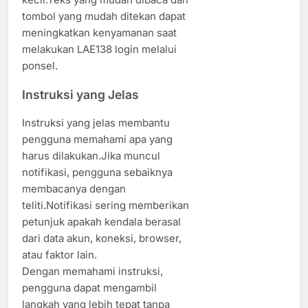
tombol yang mudah ditekan dapat
meningkatkan kenyamanan saat
melakukan LAE138 login melalui
ponsel.
Instruksi yang Jelas
Instruksi yang jelas membantu
pengguna memahami apa yang
harus dilakukan.Jika muncul
notifikasi, pengguna sebaiknya
membacanya dengan
teliti.Notifikasi sering memberikan
petunjuk apakah kendala berasal
dari data akun, koneksi, browser,
atau faktor lain.
Dengan memahami instruksi,
pengguna dapat mengambil
langkah yang lebih tepat tanpa