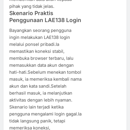
pihak yang tidak jelas.
Skenario Praktis
Penggunaan LAE138 Login
Bayangkan seorang pengguna
ingin melakukan LAE138 login
melalui ponsel pribadi.Ia
memastikan koneksi stabil,
membuka browser terbaru, lalu
memasukkan data akun dengan
hati-hati.Sebelum menekan tombol
masuk, ia memeriksa kembali nama
akun dan kata sandi.Setelah
berhasil masuk, ia melanjutkan
aktivitas dengan lebih nyaman.
Skenario lain terjadi ketika
pengguna mengalami login gagal.Ia
tidak langsung panik, tetapi
memeriksa koneksi,