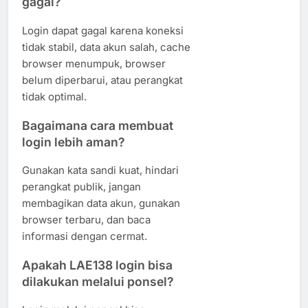
gagal?
Login dapat gagal karena koneksi
tidak stabil, data akun salah, cache
browser menumpuk, browser
belum diperbarui, atau perangkat
tidak optimal.
Bagaimana cara membuat
login lebih aman?
Gunakan kata sandi kuat, hindari
perangkat publik, jangan
membagikan data akun, gunakan
browser terbaru, dan baca
informasi dengan cermat.
Apakah LAE138 login bisa
dilakukan melalui ponsel?