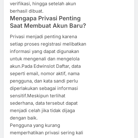
verifikasi, hingga setelah akun
berhasil dibuat.
Mengapa Privasi Penting
Saat Membuat Akun Baru?
Privasi menjadi penting karena
setiap proses registrasi melibatkan
informasi yang dapat digunakan
untuk mengenali dan mengelola
akun.Pada Edwinslot Daftar, data
seperti email, nomor aktif, nama
pengguna, dan kata sandi perlu
diperlakukan sebagai informasi
sensitif.Meskipun terlihat
sederhana, data tersebut dapat
menjadi celah jika tidak dijaga
dengan baik.
Pengguna yang kurang
memperhatikan privasi sering kali