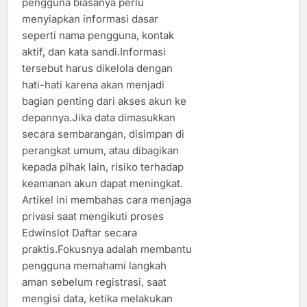
pengguna biasanya perlu
menyiapkan informasi dasar
seperti nama pengguna, kontak
aktif, dan kata sandi.Informasi
tersebut harus dikelola dengan
hati-hati karena akan menjadi
bagian penting dari akses akun ke
depannya.Jika data dimasukkan
secara sembarangan, disimpan di
perangkat umum, atau dibagikan
kepada pihak lain, risiko terhadap
keamanan akun dapat meningkat.
Artikel ini membahas cara menjaga
privasi saat mengikuti proses
Edwinslot Daftar secara
praktis.Fokusnya adalah membantu
pengguna memahami langkah
aman sebelum registrasi, saat
mengisi data, ketika melakukan