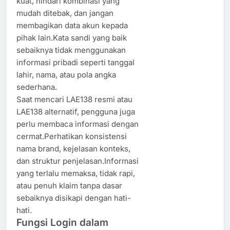
kuat, hindari kombinasi yang
mudah ditebak, dan jangan
membagikan data akun kepada
pihak lain.Kata sandi yang baik
sebaiknya tidak menggunakan
informasi pribadi seperti tanggal
lahir, nama, atau pola angka
sederhana.
Saat mencari LAE138 resmi atau
LAE138 alternatif, pengguna juga
perlu membaca informasi dengan
cermat.Perhatikan konsistensi
nama brand, kejelasan konteks,
dan struktur penjelasan.Informasi
yang terlalu memaksa, tidak rapi,
atau penuh klaim tanpa dasar
sebaiknya disikapi dengan hati-
hati.
Fungsi Login dalam