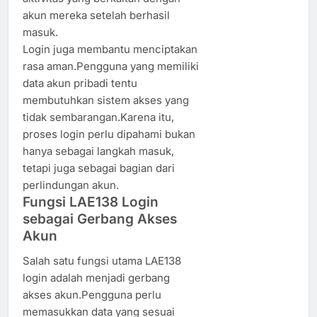
akun mereka setelah berhasil
masuk.
Login juga membantu menciptakan
rasa aman.Pengguna yang memiliki
data akun pribadi tentu
membutuhkan sistem akses yang
tidak sembarangan.Karena itu,
proses login perlu dipahami bukan
hanya sebagai langkah masuk,
tetapi juga sebagai bagian dari
perlindungan akun.
Fungsi LAE138 Login
sebagai Gerbang Akses
Akun
Salah satu fungsi utama LAE138
login adalah menjadi gerbang
akses akun.Pengguna perlu
memasukkan data yang sesuai