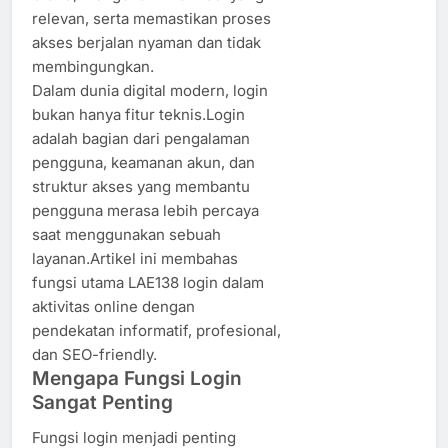
relevan, serta memastikan proses
akses berjalan nyaman dan tidak
membingungkan.
Dalam dunia digital modern, login
bukan hanya fitur teknis.Login
adalah bagian dari pengalaman
pengguna, keamanan akun, dan
struktur akses yang membantu
pengguna merasa lebih percaya
saat menggunakan sebuah
layanan.Artikel ini membahas
fungsi utama LAE138 login dalam
aktivitas online dengan
pendekatan informatif, profesional,
dan SEO-friendly.
Mengapa Fungsi Login
Sangat Penting
Fungsi login menjadi penting