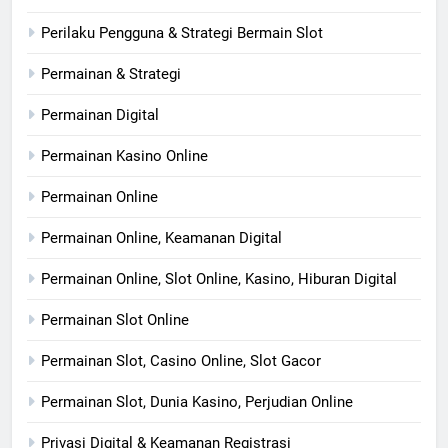
Perilaku Pengguna & Strategi Bermain Slot
Permainan & Strategi
Permainan Digital
Permainan Kasino Online
Permainan Online
Permainan Online, Keamanan Digital
Permainan Online, Slot Online, Kasino, Hiburan Digital
Permainan Slot Online
Permainan Slot, Casino Online, Slot Gacor
Permainan Slot, Dunia Kasino, Perjudian Online
Privasi Digital & Keamanan Registrasi