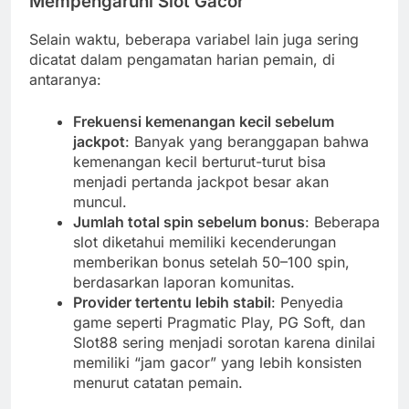
Mempengaruhi Slot Gacor
Selain waktu, beberapa variabel lain juga sering
dicatat dalam pengamatan harian pemain, di
antaranya:
Frekuensi kemenangan kecil sebelum
jackpot
: Banyak yang beranggapan bahwa
kemenangan kecil berturut-turut bisa
menjadi pertanda jackpot besar akan
muncul.
Jumlah total spin sebelum bonus
: Beberapa
slot diketahui memiliki kecenderungan
memberikan bonus setelah 50–100 spin,
berdasarkan laporan komunitas.
Provider tertentu lebih stabil
: Penyedia
game seperti Pragmatic Play, PG Soft, dan
Slot88 sering menjadi sorotan karena dinilai
memiliki “jam gacor” yang lebih konsisten
menurut catatan pemain.