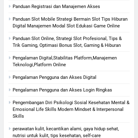
Panduan Registrasi dan Manajemen Akses
Panduan Slot Mobile Strategi Bermain Slot Tips Hiburan
Digital Manajemen Modal Slot Edukasi Game Online
Panduan Slot Online, Strategi Slot Profesional, Tips &
Trik Gaming, Optimasi Bonus Slot, Gaming & Hiburan
Pengalaman Digital,Stabilitas Platform,Manajemen
Teknologi,Platform Online
Pengalaman Pengguna dan Akses Digital
Pengalaman Pengguna dan Akses Login Ringkas
Pengembangan Diri Psikologi Sosial Kesehatan Mental &
Emosional Life Skills Modern Mindset & Interpersonal
Skills
perawatan kulit, kecantikan alami, gaya hidup sehat,
nutrisi untuk kulit, tips kesehatan, self-care