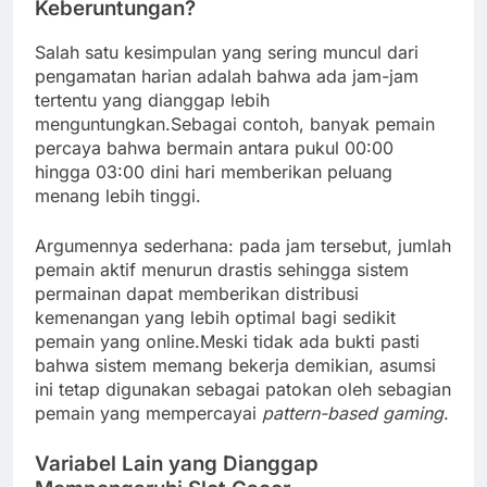
Keberuntungan?
Salah satu kesimpulan yang sering muncul dari
pengamatan harian adalah bahwa ada jam-jam
tertentu yang dianggap lebih
menguntungkan.Sebagai contoh, banyak pemain
percaya bahwa bermain antara pukul 00:00
hingga 03:00 dini hari memberikan peluang
menang lebih tinggi.
Argumennya sederhana: pada jam tersebut, jumlah
pemain aktif menurun drastis sehingga sistem
permainan dapat memberikan distribusi
kemenangan yang lebih optimal bagi sedikit
pemain yang online.Meski tidak ada bukti pasti
bahwa sistem memang bekerja demikian, asumsi
ini tetap digunakan sebagai patokan oleh sebagian
pemain yang mempercayai
pattern-based gaming
.
Variabel Lain yang Dianggap