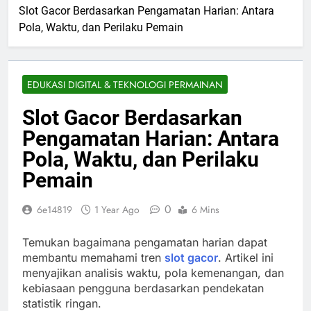
Slot Gacor Berdasarkan Pengamatan Harian: Antara
Pola, Waktu, dan Perilaku Pemain
EDUKASI DIGITAL & TEKNOLOGI PERMAINAN
Slot Gacor Berdasarkan
Pengamatan Harian: Antara
Pola, Waktu, dan Perilaku
Pemain
0
6e14819
1 Year Ago
6 Mins
Temukan bagaimana pengamatan harian dapat
membantu memahami tren
slot gacor
. Artikel ini
menyajikan analisis waktu, pola kemenangan, dan
kebiasaan pengguna berdasarkan pendekatan
statistik ringan.