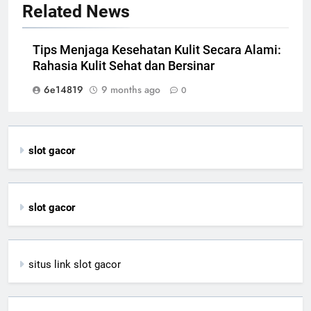
Related News
Tips Menjaga Kesehatan Kulit Secara Alami:
Rahasia Kulit Sehat dan Bersinar
6e14819
9 months ago
0
slot gacor
slot gacor
situs link slot gacor