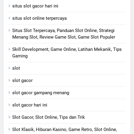
situs slot gacor hari ini
situs slot online terpercaya
Situs Slot Terpercaya, Panduan Slot Online, Strategi
Menang Slot, Review Game Slot, Game Slot Populer
Skill Development, Game Online, Latihan Mekanik, Tips
Gaming
slot
slot gacor
slot gacor gampang menang
slot gacor hari ini
Slot Gacor, Slot Online, Tips dan Trik
Slot Klasik, Hiburan Kasino, Game Retro, Slot Online,