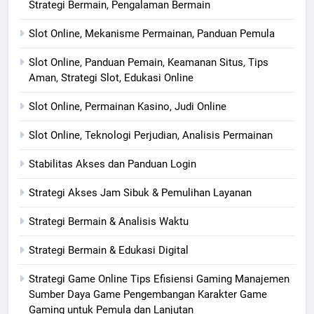
Strategi Bermain, Pengalaman Bermain
Slot Online, Mekanisme Permainan, Panduan Pemula
Slot Online, Panduan Pemain, Keamanan Situs, Tips
Aman, Strategi Slot, Edukasi Online
Slot Online, Permainan Kasino, Judi Online
Slot Online, Teknologi Perjudian, Analisis Permainan
Stabilitas Akses dan Panduan Login
Strategi Akses Jam Sibuk & Pemulihan Layanan
Strategi Bermain & Analisis Waktu
Strategi Bermain & Edukasi Digital
Strategi Game Online Tips Efisiensi Gaming Manajemen
Sumber Daya Game Pengembangan Karakter Game
Gaming untuk Pemula dan Lanjutan