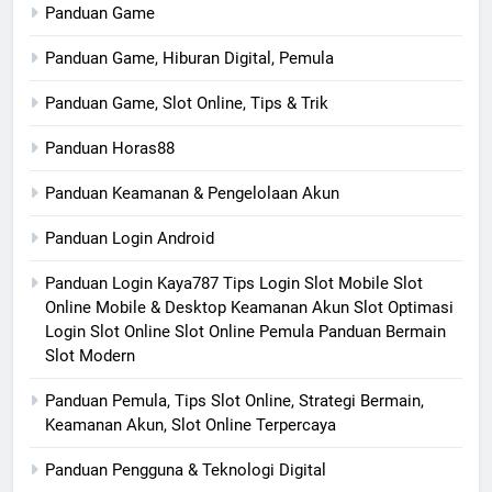
Panduan Game
Panduan Game, Hiburan Digital, Pemula
Panduan Game, Slot Online, Tips & Trik
Panduan Horas88
Panduan Keamanan & Pengelolaan Akun
Panduan Login Android
Panduan Login Kaya787 Tips Login Slot Mobile Slot
Online Mobile & Desktop Keamanan Akun Slot Optimasi
Login Slot Online Slot Online Pemula Panduan Bermain
Slot Modern
Panduan Pemula, Tips Slot Online, Strategi Bermain,
Keamanan Akun, Slot Online Terpercaya
Panduan Pengguna & Teknologi Digital