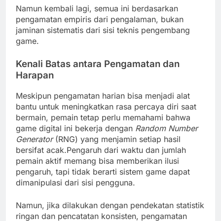
Namun kembali lagi, semua ini berdasarkan
pengamatan empiris dari pengalaman, bukan
jaminan sistematis dari sisi teknis pengembang
game.
Kenali Batas antara Pengamatan dan
Harapan
Meskipun pengamatan harian bisa menjadi alat
bantu untuk meningkatkan rasa percaya diri saat
bermain, pemain tetap perlu memahami bahwa
game digital ini bekerja dengan
Random Number
Generator
(RNG) yang menjamin setiap hasil
bersifat acak.Pengaruh dari waktu dan jumlah
pemain aktif memang bisa memberikan ilusi
pengaruh, tapi tidak berarti sistem game dapat
dimanipulasi dari sisi pengguna.
Namun, jika dilakukan dengan pendekatan statistik
ringan dan pencatatan konsisten, pengamatan