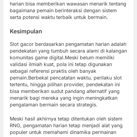
harian bisa memberikan wawasan menarik tentang
bagaimana pemain berinteraksi dengan sistem
serta potensi waktu terbaik untuk bermain.
Kesimpulan
Slot gacor berdasarkan pengamatan harian adalah
pendekatan yang tumbuh secara alami di kalangan
komunitas game digital.Meski belum memiliki
validasi ilmiah kuat, pola ini tetap digunakan
sebagai referensi praktis oleh banyak
pemain.Berbekal pencatatan waktu, perilaku slot
tertentu, hingga pilihan provider, pendekatan ini
bisa memberikan sudut pandang alternatif yang
menarik bagi mereka yang ingin meningkatkan
pengalaman bermain secara strategis.
Meski hasil akhirnya tetap ditentukan oleh sistem
RNG, pengamatan harian tetap menjadi alat yang
populer untuk memahami dinamika permainan