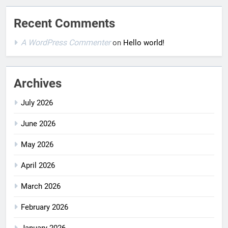
Recent Comments
A WordPress Commenter
on
Hello world!
Archives
July 2026
June 2026
May 2026
April 2026
March 2026
February 2026
January 2026