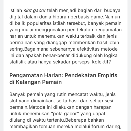
Istilah
slot gacor
telah menjadi bagian dari budaya
digital dalam dunia hiburan berbasis game.Namun
di balik popularitas istilah tersebut, banyak pemain
yang mulai menggunakan pendekatan pengamatan
harian untuk menemukan waktu terbaik dan jenis
permainan yang dianggap memberikan hasil lebih
sering.Bagaimana sebenarnya efektivitas metode
ini dan apakah benar-benar didukung oleh logika
statistik atau hanya sekadar persepsi kolektif?
Pengamatan Harian: Pendekatan Empiris
di Kalangan Pemain
Banyak pemain yang rutin mencatat waktu, jenis
slot yang dimainkan, serta hasil dari setiap sesi
bermain.Metode ini dilakukan dengan harapan
untuk menemukan “pola gacor” yang dapat
diulang di waktu tertentu.Beberapa bahkan
membagikan temuan mereka melalui forum daring,