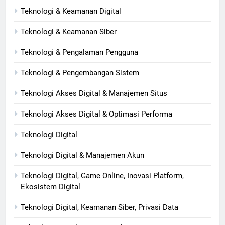
Teknologi & Keamanan Digital
Teknologi & Keamanan Siber
Teknologi & Pengalaman Pengguna
Teknologi & Pengembangan Sistem
Teknologi Akses Digital & Manajemen Situs
Teknologi Akses Digital & Optimasi Performa
Teknologi Digital
Teknologi Digital & Manajemen Akun
Teknologi Digital, Game Online, Inovasi Platform,
Ekosistem Digital
Teknologi Digital, Keamanan Siber, Privasi Data