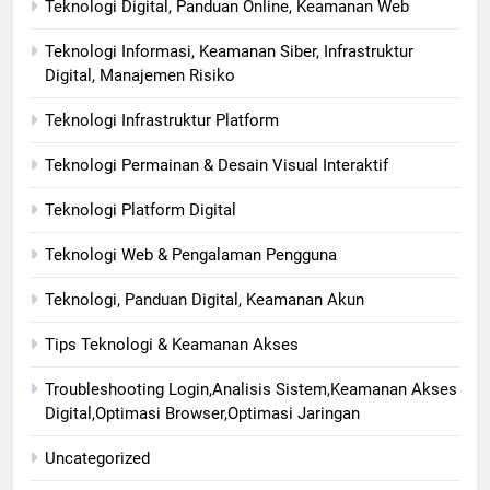
Teknologi Digital, Panduan Online, Keamanan Web
Teknologi Informasi, Keamanan Siber, Infrastruktur
Digital, Manajemen Risiko
Teknologi Infrastruktur Platform
Teknologi Permainan & Desain Visual Interaktif
Teknologi Platform Digital
Teknologi Web & Pengalaman Pengguna
Teknologi, Panduan Digital, Keamanan Akun
Tips Teknologi & Keamanan Akses
Troubleshooting Login,Analisis Sistem,Keamanan Akses
Digital,Optimasi Browser,Optimasi Jaringan
Uncategorized