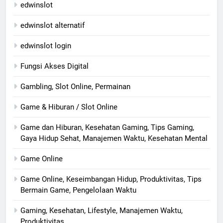
edwinslot
edwinslot alternatif
edwinslot login
Fungsi Akses Digital
Gambling, Slot Online, Permainan
Game & Hiburan / Slot Online
Game dan Hiburan, Kesehatan Gaming, Tips Gaming,
Gaya Hidup Sehat, Manajemen Waktu, Kesehatan Mental
Game Online
Game Online, Keseimbangan Hidup, Produktivitas, Tips
Bermain Game, Pengelolaan Waktu
Gaming, Kesehatan, Lifestyle, Manajemen Waktu,
Produktivitas