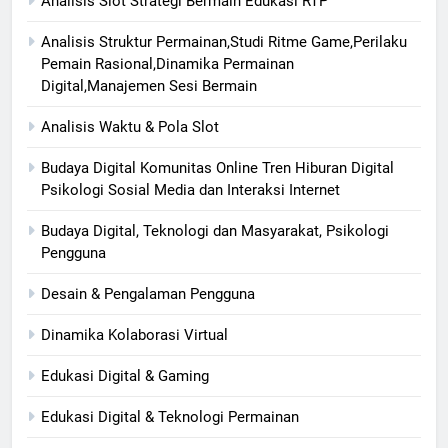
Analisis Slot Strategi Bermain Edukasi RTP
Analisis Struktur Permainan,Studi Ritme Game,Perilaku
Pemain Rasional,Dinamika Permainan
Digital,Manajemen Sesi Bermain
Analisis Waktu & Pola Slot
Budaya Digital Komunitas Online Tren Hiburan Digital
Psikologi Sosial Media dan Interaksi Internet
Budaya Digital, Teknologi dan Masyarakat, Psikologi
Pengguna
Desain & Pengalaman Pengguna
Dinamika Kolaborasi Virtual
Edukasi Digital & Gaming
Edukasi Digital & Teknologi Permainan