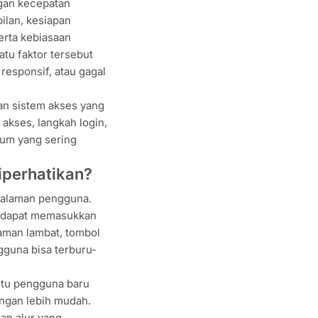
ngan kecepatan
ilan, kesiapan
erta kebiasaan
tu faktor tersebut
 responsif, atau gagal
an sistem akses yang
i akses, langkah login,
um yang sering
iperhatikan?
ngalaman pengguna.
a dapat memasukkan
laman lambat, tombol
gguna bisa terburu-
ntu pengguna baru
ngan lebih mudah.
an alur yang