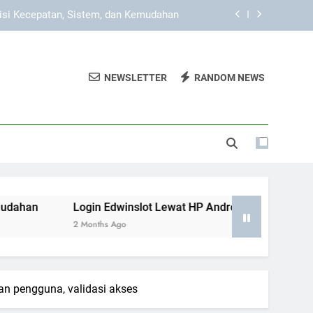
isi Kecepatan, Sistem, dan Kemudahan
ngan Proses Mudah, Aman, dan Terarah
n Praktis untuk Akses Akun yang Aman
NEWSLETTER
RANDOM NEWS
engalaman yang Nyaman dan Terstruktur
tuk Hidup Yang Lebih Bermakna.
isi Kecepatan, Sistem, dan Kemudahan
ngan Proses Mudah, Aman, dan Terarah
n Praktis untuk Akses Akun yang Aman
Login Edwinslot Lewat HP Android dengan Proses Mudah, 
2 Months Ago
an pengguna, validasi akses