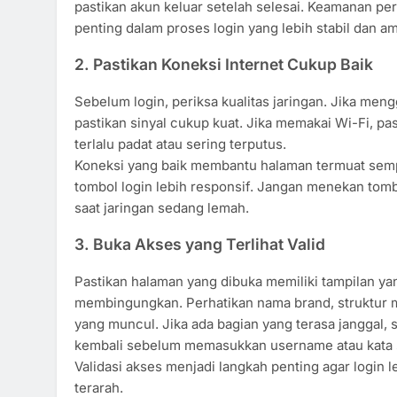
pastikan akun keluar setelah selesai. Keamanan pe
penting dalam proses login yang lebih stabil dan a
2. Pastikan Koneksi Internet Cukup Baik
Sebelum login, periksa kualitas jaringan. Jika meng
pastikan sinyal cukup kuat. Jika memakai Wi-Fi, pas
terlalu padat atau sering terputus.
Koneksi yang baik membantu halaman termuat se
tombol login lebih responsif. Jangan menekan tomb
saat jaringan sedang lemah.
3. Buka Akses yang Terlihat Valid
Pastikan halaman yang dibuka memiliki tampilan ya
membingungkan. Perhatikan nama brand, struktur 
yang muncul. Jika ada bagian yang terasa janggal, 
kembali sebelum memasukkan username atau kata 
Validasi akses menjadi langkah penting agar login 
terarah.