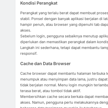
Kondisi Perangkat
Perangkat yang terlalu berat dapat membuat proses 
stabil. Ponsel dengan banyak aplikasi berjalan di l
hampir penuh, atau browser yang dipenuhi tab da
akses.
Sebelum login, pengguna sebaiknya menutup aplika
diperlukan dan memastikan perangkat dalam kondis
Langkah ini sederhana, tetapi dapat membantu tamp
responsif.
Cache dan Data Browser
Cache browser dapat membantu halaman terbuka lebi
menumpuk atau menyimpan data lama, justru dapa
tidak berjalan normal. Menu login mungkin terlamb
terasa berat, atau tombol tidak aktif.
Membersihkan cache secara berkala dapat membant
akses. Namun, pengguna perlu melakukannya denga