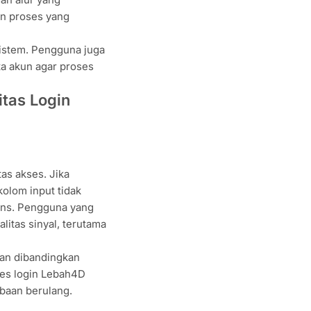
n proses yang
istem. Pengguna juga
ta akun agar proses
tas Login
tas akses. Jika
kolom input tidak
ons. Pengguna yang
itas sinyal, terutama
nkan dibandingkan
ses login Lebah4D
baan berulang.