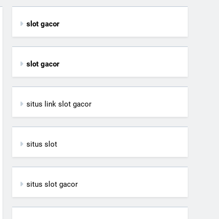
slot gacor
slot gacor
situs link slot gacor
situs slot
situs slot gacor