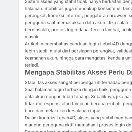
Sistem akses yang stabil tidak hanya berkaitan de
halaman. Stabilitas juga mencakup konsistensi tamp
perangkat, koneksi internet, pengaturan browser, s
pengguna saat memasukkan data akun. Jika salah sa
bermasalah, proses login dapat terasa lambat, tidak
masuk.
Artikel ini membahas panduan login Lebah4D deng
lebih stabil, mulai dari persiapan perangkat, validas
keamanan akun, hingga cara mengatasi kendala um
terjadi.
Mengapa Stabilitas Akses Perlu D
Stabilitas akses sangat berpengaruh terhadap pe
Saat halaman login terbuka dengan baik, penggun
data akun dengan lebih tenang. Sebaliknya, jika ha
tidak merespons, atau tampilan berubah-ubah, pen
buru dan melakukan kesalahan input.
Dalam konteks Lebah4D, akses yang stabil memba
maupun pengguna aktif memahami proses login de
Pengguna baru membutuhkan tampilan yang jelas d