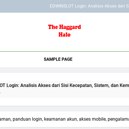
EDWINSLOT Login: Analisis Akses dari S
Login Edwinslot Lewat HP Android de
Lebah4D Login di Android dan iOS: Pandua
 Haggard Halo
Jalur Akses Alternatif untuk P
irasi Hidup Dan Tips Bermanfaat Di The Haggard Halo. Blog Un
EDWINSLOT Login: Analisis Akses dari S
SAMPLE PAGE
Login Edwinslot Lewat HP Android de
Lebah4D Login di Android dan iOS: Pandua
lisis Akses dari Sisi Kecepatan, Sistem, dan Kemudahan
es aman, panduan login, keamanan akun, akses mobile, pengalam