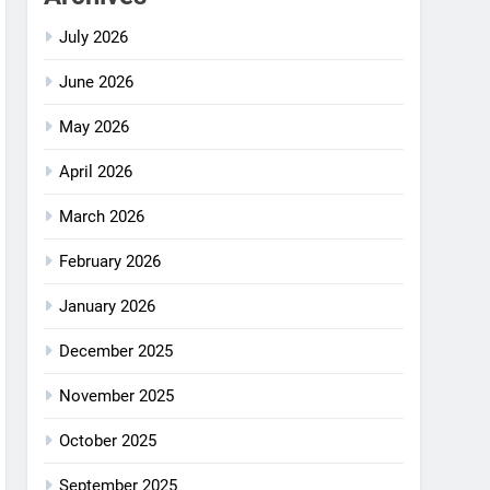
July 2026
June 2026
May 2026
April 2026
March 2026
February 2026
January 2026
December 2025
November 2025
October 2025
September 2025