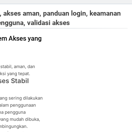
es, akses aman, panduan login, keamanan
ngguna, validasi akses
em Akses yang
stabil, aman, dan
ksi yang tepat.
es Stabil
yang sering dilakukan
Dalam penggunaan
rena pengguna
yang mudah dibuka,
embingungkan.