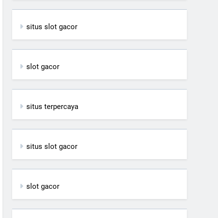
situs slot gacor
slot gacor
situs terpercaya
situs slot gacor
slot gacor