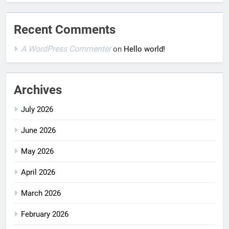
Recent Comments
A WordPress Commenter
on
Hello world!
Archives
July 2026
June 2026
May 2026
April 2026
March 2026
February 2026