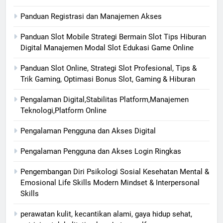
Panduan Registrasi dan Manajemen Akses
Panduan Slot Mobile Strategi Bermain Slot Tips Hiburan
Digital Manajemen Modal Slot Edukasi Game Online
Panduan Slot Online, Strategi Slot Profesional, Tips &
Trik Gaming, Optimasi Bonus Slot, Gaming & Hiburan
Pengalaman Digital,Stabilitas Platform,Manajemen
Teknologi,Platform Online
Pengalaman Pengguna dan Akses Digital
Pengalaman Pengguna dan Akses Login Ringkas
Pengembangan Diri Psikologi Sosial Kesehatan Mental &
Emosional Life Skills Modern Mindset & Interpersonal
Skills
perawatan kulit, kecantikan alami, gaya hidup sehat,