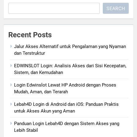
SEARCH
Recent Posts
Jalur Akses Alternatif untuk Pengalaman yang Nyaman
dan Terstruktur
EDWINSLOT Login: Analisis Akses dari Sisi Kecepatan,
Sistem, dan Kemudahan
Login Edwinslot Lewat HP Android dengan Proses
Mudah, Aman, dan Terarah
Lebah4D Login di Android dan iOS: Panduan Praktis
untuk Akses Akun yang Aman
Panduan Login Lebah4D dengan Sistem Akses yang
Lebih Stabil