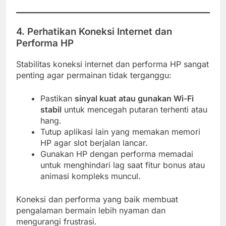
4. Perhatikan Koneksi Internet dan
Performa HP
Stabilitas koneksi internet dan performa HP sangat
penting agar permainan tidak terganggu:
Pastikan
sinyal kuat atau gunakan Wi-Fi
stabil
untuk mencegah putaran terhenti atau
hang.
Tutup aplikasi lain yang memakan memori
HP agar slot berjalan lancar.
Gunakan HP dengan performa memadai
untuk menghindari lag saat fitur bonus atau
animasi kompleks muncul.
Koneksi dan performa yang baik membuat
pengalaman bermain lebih nyaman dan
mengurangi frustrasi.