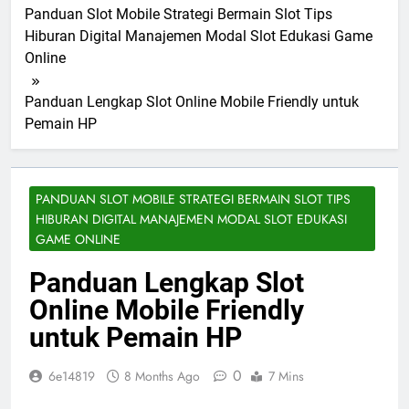
Panduan Slot Mobile Strategi Bermain Slot Tips
Hiburan Digital Manajemen Modal Slot Edukasi Game
Online
Panduan Lengkap Slot Online Mobile Friendly untuk
Pemain HP
PANDUAN SLOT MOBILE STRATEGI BERMAIN SLOT TIPS
HIBURAN DIGITAL MANAJEMEN MODAL SLOT EDUKASI
GAME ONLINE
Panduan Lengkap Slot
Online Mobile Friendly
untuk Pemain HP
0
6e14819
8 Months Ago
7 Mins