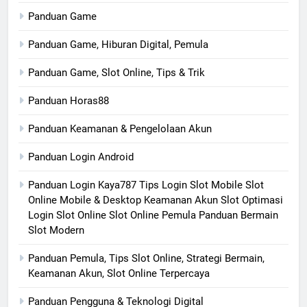
Panduan Game
Panduan Game, Hiburan Digital, Pemula
Panduan Game, Slot Online, Tips & Trik
Panduan Horas88
Panduan Keamanan & Pengelolaan Akun
Panduan Login Android
Panduan Login Kaya787 Tips Login Slot Mobile Slot
Online Mobile & Desktop Keamanan Akun Slot Optimasi
Login Slot Online Slot Online Pemula Panduan Bermain
Slot Modern
Panduan Pemula, Tips Slot Online, Strategi Bermain,
Keamanan Akun, Slot Online Terpercaya
Panduan Pengguna & Teknologi Digital