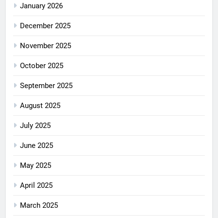
January 2026
December 2025
November 2025
October 2025
September 2025
August 2025
July 2025
June 2025
May 2025
April 2025
March 2025