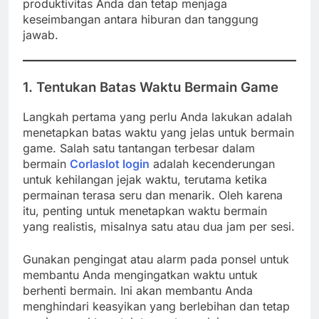
produktivitas Anda dan tetap menjaga
keseimbangan antara hiburan dan tanggung
jawab.
1. Tentukan Batas Waktu Bermain Game
Langkah pertama yang perlu Anda lakukan adalah
menetapkan batas waktu yang jelas untuk bermain
game. Salah satu tantangan terbesar dalam
bermain
Corlaslot login
adalah kecenderungan
untuk kehilangan jejak waktu, terutama ketika
permainan terasa seru dan menarik. Oleh karena
itu, penting untuk menetapkan waktu bermain
yang realistis, misalnya satu atau dua jam per sesi.
Gunakan pengingat atau alarm pada ponsel untuk
membantu Anda mengingatkan waktu untuk
berhenti bermain. Ini akan membantu Anda
menghindari keasyikan yang berlebihan dan tetap