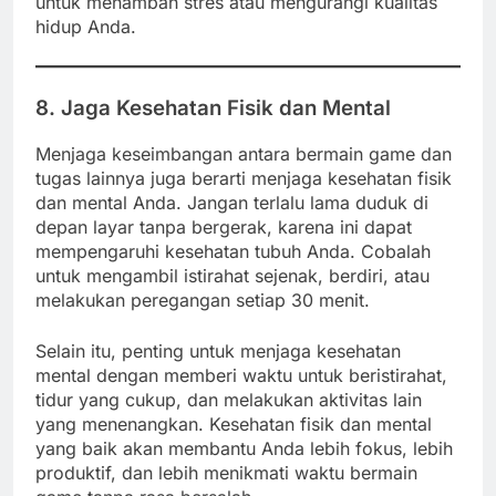
untuk menambah stres atau mengurangi kualitas
hidup Anda.
8. Jaga Kesehatan Fisik dan Mental
Menjaga keseimbangan antara bermain game dan
tugas lainnya juga berarti menjaga kesehatan fisik
dan mental Anda. Jangan terlalu lama duduk di
depan layar tanpa bergerak, karena ini dapat
mempengaruhi kesehatan tubuh Anda. Cobalah
untuk mengambil istirahat sejenak, berdiri, atau
melakukan peregangan setiap 30 menit.
Selain itu, penting untuk menjaga kesehatan
mental dengan memberi waktu untuk beristirahat,
tidur yang cukup, dan melakukan aktivitas lain
yang menenangkan. Kesehatan fisik dan mental
yang baik akan membantu Anda lebih fokus, lebih
produktif, dan lebih menikmati waktu bermain