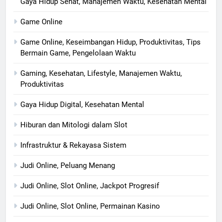
Gaya Hidup Sehat, Manajemen Waktu, Kesehatan Mental
Game Online
Game Online, Keseimbangan Hidup, Produktivitas, Tips
Bermain Game, Pengelolaan Waktu
Gaming, Kesehatan, Lifestyle, Manajemen Waktu,
Produktivitas
Gaya Hidup Digital, Kesehatan Mental
Hiburan dan Mitologi dalam Slot
Infrastruktur & Rekayasa Sistem
Judi Online, Peluang Menang
Judi Online, Slot Online, Jackpot Progresif
Judi Online, Slot Online, Permainan Kasino