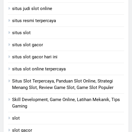
situs judi slot online
situs resmi terpercaya
situs slot
situs slot gacor
situs slot gacor hari ini
situs slot online terpercaya
Situs Slot Terpercaya, Panduan Slot Online, Strategi
Menang Slot, Review Game Slot, Game Slot Populer
Skill Development, Game Online, Latihan Mekanik, Tips
Gaming
slot
slot gacor