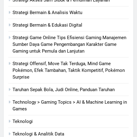
Strategi Akses Jam Sibuk & Pemulihan Layanan
Strategi Bermain & Analisis Waktu
Strategi Bermain & Edukasi Digital
Strategi Game Online Tips Efisiensi Gaming Manajemen
Sumber Daya Game Pengembangan Karakter Game
Gaming untuk Pemula dan Lanjutan
Strategi Offensif, Move Tak Terduga, Mind Game
Pokémon, Efek Tambahan, Taktik Kompetitif, Pokémon
Surprise
Taruhan Sepak Bola, Judi Online, Panduan Taruhan
Technology > Gaming Topics > AI & Machine Learning in
Games
Teknologi
Teknologi & Analitik Data