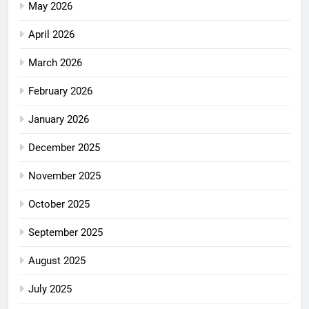
May 2026
April 2026
March 2026
February 2026
January 2026
December 2025
November 2025
October 2025
September 2025
August 2025
July 2025