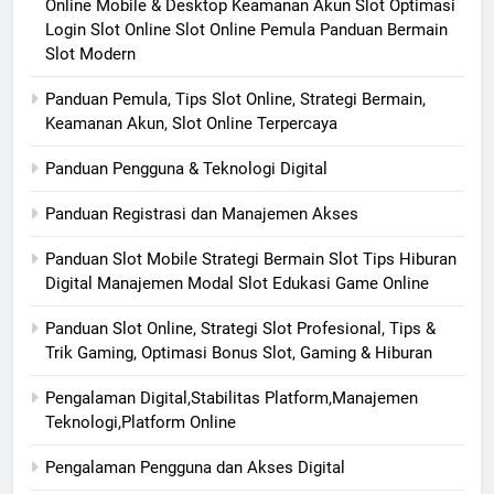
Online Mobile & Desktop Keamanan Akun Slot Optimasi
Login Slot Online Slot Online Pemula Panduan Bermain
Slot Modern
Panduan Pemula, Tips Slot Online, Strategi Bermain,
Keamanan Akun, Slot Online Terpercaya
Panduan Pengguna & Teknologi Digital
Panduan Registrasi dan Manajemen Akses
Panduan Slot Mobile Strategi Bermain Slot Tips Hiburan
Digital Manajemen Modal Slot Edukasi Game Online
Panduan Slot Online, Strategi Slot Profesional, Tips &
Trik Gaming, Optimasi Bonus Slot, Gaming & Hiburan
Pengalaman Digital,Stabilitas Platform,Manajemen
Teknologi,Platform Online
Pengalaman Pengguna dan Akses Digital