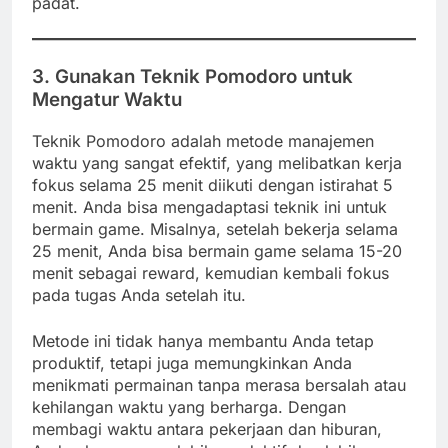
padat.
3. Gunakan Teknik Pomodoro untuk
Mengatur Waktu
Teknik Pomodoro adalah metode manajemen
waktu yang sangat efektif, yang melibatkan kerja
fokus selama 25 menit diikuti dengan istirahat 5
menit. Anda bisa mengadaptasi teknik ini untuk
bermain game. Misalnya, setelah bekerja selama
25 menit, Anda bisa bermain game selama 15-20
menit sebagai reward, kemudian kembali fokus
pada tugas Anda setelah itu.
Metode ini tidak hanya membantu Anda tetap
produktif, tetapi juga memungkinkan Anda
menikmati permainan tanpa merasa bersalah atau
kehilangan waktu yang berharga. Dengan
membagi waktu antara pekerjaan dan hiburan,