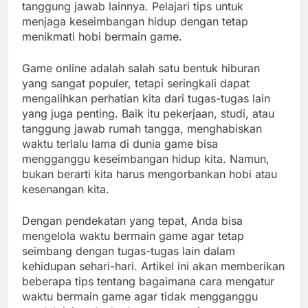
tanggung jawab lainnya. Pelajari tips untuk
menjaga keseimbangan hidup dengan tetap
menikmati hobi bermain game.
Game online adalah salah satu bentuk hiburan
yang sangat populer, tetapi seringkali dapat
mengalihkan perhatian kita dari tugas-tugas lain
yang juga penting. Baik itu pekerjaan, studi, atau
tanggung jawab rumah tangga, menghabiskan
waktu terlalu lama di dunia game bisa
mengganggu keseimbangan hidup kita. Namun,
bukan berarti kita harus mengorbankan hobi atau
kesenangan kita.
Dengan pendekatan yang tepat, Anda bisa
mengelola waktu bermain game agar tetap
seimbang dengan tugas-tugas lain dalam
kehidupan sehari-hari. Artikel ini akan memberikan
beberapa tips tentang bagaimana cara mengatur
waktu bermain game agar tidak mengganggu