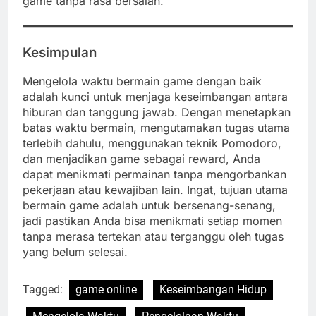
game tanpa rasa bersalah.
Kesimpulan
Mengelola waktu bermain game dengan baik
adalah kunci untuk menjaga keseimbangan antara
hiburan dan tanggung jawab. Dengan menetapkan
batas waktu bermain, mengutamakan tugas utama
terlebih dahulu, menggunakan teknik Pomodoro,
dan menjadikan game sebagai reward, Anda
dapat menikmati permainan tanpa mengorbankan
pekerjaan atau kewajiban lain. Ingat, tujuan utama
bermain game adalah untuk bersenang-senang,
jadi pastikan Anda bisa menikmati setiap momen
tanpa merasa tertekan atau terganggu oleh tugas
yang belum selesai.
Tagged:
game online
Keseimbangan Hidup