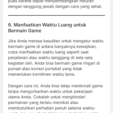
puas karena dapat menyeimbangkan hiburan
dengan tanggung jawab dengan cara yang sehat.
6. Manfaatkan Waktu Luang untuk
Bermain Game
Jika Anda merasa kesulitan untuk mengatur waktu
bermain game di antara banyaknya kewajiban,
coba manfaatkan waktu luang seperti saat
perjalanan atau waktu senggang di sela-sela
kegiatan lain. Anda bisa bermain game ringan di
ponsel atau konsol portabel yang tidak
memerlukan komitmen waktu lama.
Dengan cara ini, Anda bisa tetap menikmati game
tanpa mengorbankan waktu untuk pekerjaan
utama Anda. Cobalah untuk menghindari
permainan yang terlalu memikat atau
membutuhkan perhatian penuh selama waktu-