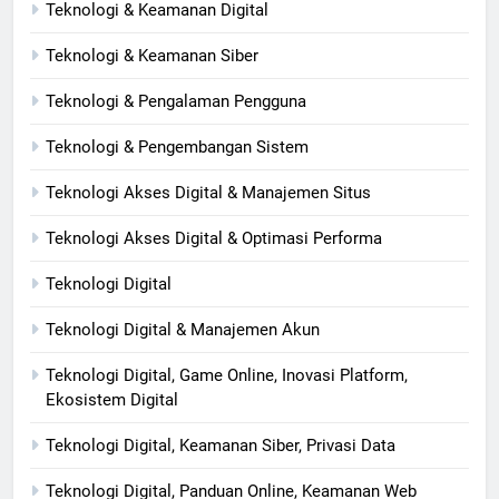
Teknologi & Keamanan Digital
Teknologi & Keamanan Siber
Teknologi & Pengalaman Pengguna
Teknologi & Pengembangan Sistem
Teknologi Akses Digital & Manajemen Situs
Teknologi Akses Digital & Optimasi Performa
Teknologi Digital
Teknologi Digital & Manajemen Akun
Teknologi Digital, Game Online, Inovasi Platform,
Ekosistem Digital
Teknologi Digital, Keamanan Siber, Privasi Data
Teknologi Digital, Panduan Online, Keamanan Web