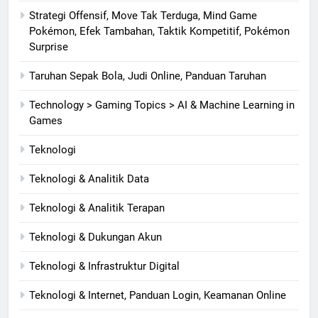
Strategi Offensif, Move Tak Terduga, Mind Game
Pokémon, Efek Tambahan, Taktik Kompetitif, Pokémon
Surprise
Taruhan Sepak Bola, Judi Online, Panduan Taruhan
Technology > Gaming Topics > AI & Machine Learning in
Games
Teknologi
Teknologi & Analitik Data
Teknologi & Analitik Terapan
Teknologi & Dukungan Akun
Teknologi & Infrastruktur Digital
Teknologi & Internet, Panduan Login, Keamanan Online