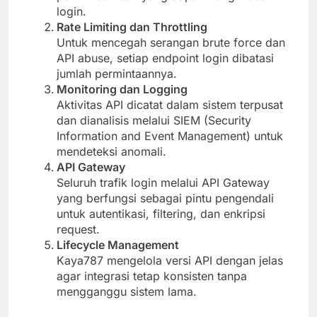
login.
Rate Limiting dan Throttling
Untuk mencegah serangan brute force dan
API abuse, setiap endpoint login dibatasi
jumlah permintaannya.
Monitoring dan Logging
Aktivitas API dicatat dalam sistem terpusat
dan dianalisis melalui SIEM (Security
Information and Event Management) untuk
mendeteksi anomali.
API Gateway
Seluruh trafik login melalui API Gateway
yang berfungsi sebagai pintu pengendali
untuk autentikasi, filtering, dan enkripsi
request.
Lifecycle Management
Kaya787 mengelola versi API dengan jelas
agar integrasi tetap konsisten tanpa
mengganggu sistem lama.