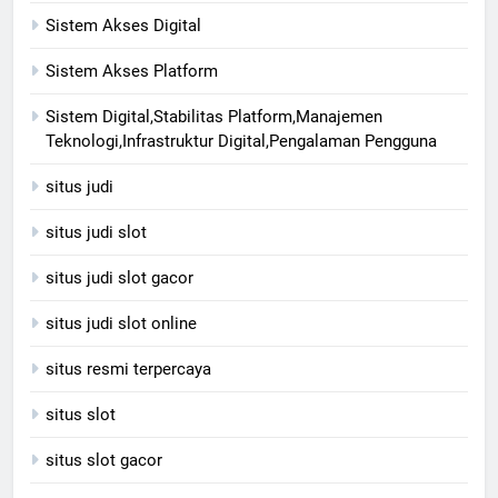
Sistem Akses Digital
Sistem Akses Platform
Sistem Digital,Stabilitas Platform,Manajemen
Teknologi,Infrastruktur Digital,Pengalaman Pengguna
situs judi
situs judi slot
situs judi slot gacor
situs judi slot online
situs resmi terpercaya
situs slot
situs slot gacor