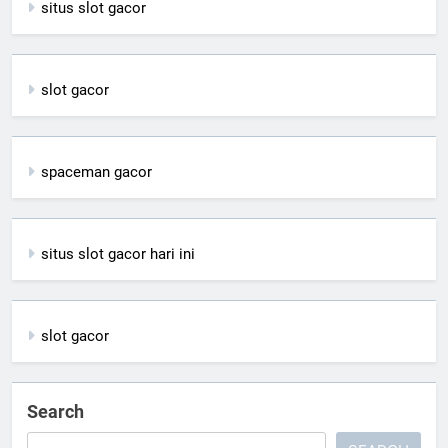
situs slot gacor
slot gacor
spaceman gacor
situs slot gacor hari ini
slot gacor
Search