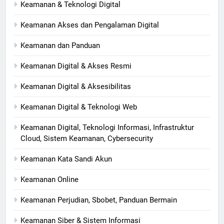
Keamanan & Teknologi Digital
Keamanan Akses dan Pengalaman Digital
Keamanan dan Panduan
Keamanan Digital & Akses Resmi
Keamanan Digital & Aksesibilitas
Keamanan Digital & Teknologi Web
Keamanan Digital, Teknologi Informasi, Infrastruktur
Cloud, Sistem Keamanan, Cybersecurity
Keamanan Kata Sandi Akun
Keamanan Online
Keamanan Perjudian, Sbobet, Panduan Bermain
Keamanan Siber & Sistem Informasi