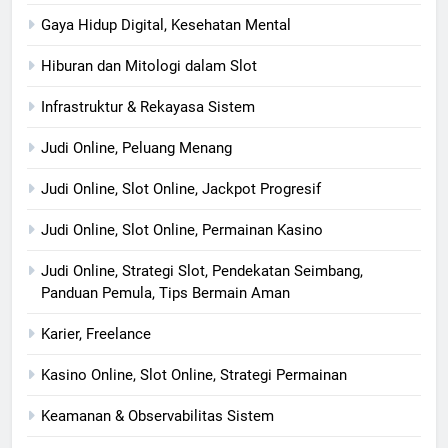
Gaya Hidup Digital, Kesehatan Mental
Hiburan dan Mitologi dalam Slot
Infrastruktur & Rekayasa Sistem
Judi Online, Peluang Menang
Judi Online, Slot Online, Jackpot Progresif
Judi Online, Slot Online, Permainan Kasino
Judi Online, Strategi Slot, Pendekatan Seimbang,
Panduan Pemula, Tips Bermain Aman
Karier, Freelance
Kasino Online, Slot Online, Strategi Permainan
Keamanan & Observabilitas Sistem