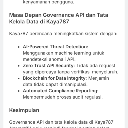
kenyamanan pengguna.
Masa Depan Governance API dan Tata
Kelola Data di Kaya787
Kaya787 berencana meningkatkan sistem dengan:
AI-Powered Threat Detection:
Menggunakan machine learning untuk
mendeteksi anomali API.
Zero Trust API Security:
Tidak ada request
yang dipercaya tanpa verifikasi menyeluruh.
Blockchain for Data Integrity:
Menjamin
data tidak dapat dimanipulasi.
Automated Compliance Reporting:
Mempermudah proses audit regulasi.
Kesimpulan
Governance API dan tata kelola data di Kaya787