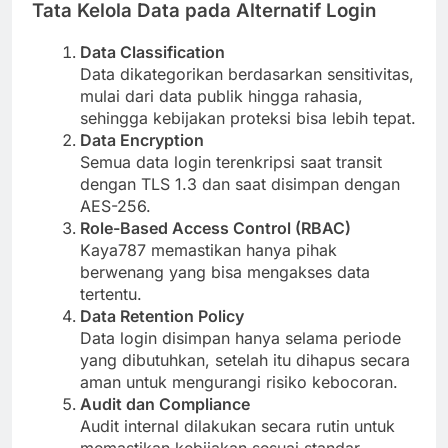
Tata Kelola Data pada Alternatif Login
Data Classification
Data dikategorikan berdasarkan sensitivitas,
mulai dari data publik hingga rahasia,
sehingga kebijakan proteksi bisa lebih tepat.
Data Encryption
Semua data login terenkripsi saat transit
dengan TLS 1.3 dan saat disimpan dengan
AES-256.
Role-Based Access Control (RBAC)
Kaya787 memastikan hanya pihak
berwenang yang bisa mengakses data
tertentu.
Data Retention Policy
Data login disimpan hanya selama periode
yang dibutuhkan, setelah itu dihapus secara
aman untuk mengurangi risiko kebocoran.
Audit dan Compliance
Audit internal dilakukan secara rutin untuk