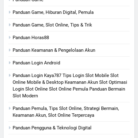
Panduan Game, Hiburan Digital, Pemula
Panduan Game, Slot Online, Tips & Trik
Panduan Horas88
Panduan Keamanan & Pengelolaan Akun
Panduan Login Android
Panduan Login Kaya787 Tips Login Slot Mobile Slot
Online Mobile & Desktop Keamanan Akun Slot Optimasi
Login Slot Online Slot Online Pemula Panduan Bermain
Slot Modern
Panduan Pemula, Tips Slot Online, Strategi Bermain,
Keamanan Akun, Slot Online Terpercaya
Panduan Pengguna & Teknologi Digital