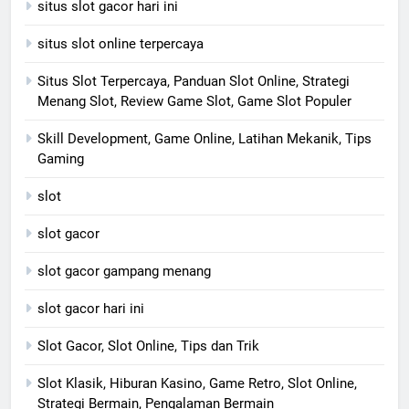
situs slot gacor hari ini
situs slot online terpercaya
Situs Slot Terpercaya, Panduan Slot Online, Strategi
Menang Slot, Review Game Slot, Game Slot Populer
Skill Development, Game Online, Latihan Mekanik, Tips
Gaming
slot
slot gacor
slot gacor gampang menang
slot gacor hari ini
Slot Gacor, Slot Online, Tips dan Trik
Slot Klasik, Hiburan Kasino, Game Retro, Slot Online,
Strategi Bermain, Pengalaman Bermain