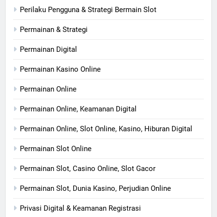
Perilaku Pengguna & Strategi Bermain Slot
Permainan & Strategi
Permainan Digital
Permainan Kasino Online
Permainan Online
Permainan Online, Keamanan Digital
Permainan Online, Slot Online, Kasino, Hiburan Digital
Permainan Slot Online
Permainan Slot, Casino Online, Slot Gacor
Permainan Slot, Dunia Kasino, Perjudian Online
Privasi Digital & Keamanan Registrasi