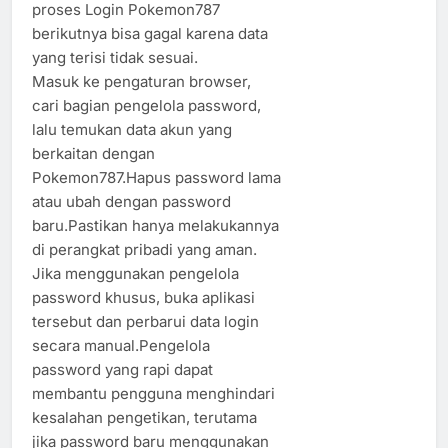
proses Login Pokemon787
berikutnya bisa gagal karena data
yang terisi tidak sesuai.
Masuk ke pengaturan browser,
cari bagian pengelola password,
lalu temukan data akun yang
berkaitan dengan
Pokemon787.Hapus password lama
atau ubah dengan password
baru.Pastikan hanya melakukannya
di perangkat pribadi yang aman.
Jika menggunakan pengelola
password khusus, buka aplikasi
tersebut dan perbarui data login
secara manual.Pengelola
password yang rapi dapat
membantu pengguna menghindari
kesalahan pengetikan, terutama
jika password baru menggunakan