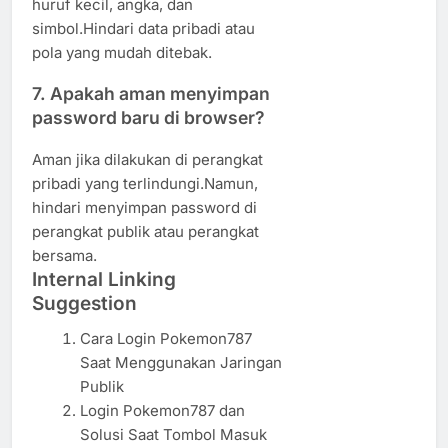
huruf kecil, angka, dan
simbol.Hindari data pribadi atau
pola yang mudah ditebak.
7. Apakah aman menyimpan
password baru di browser?
Aman jika dilakukan di perangkat
pribadi yang terlindungi.Namun,
hindari menyimpan password di
perangkat publik atau perangkat
bersama.
Internal Linking
Suggestion
Cara Login Pokemon787
Saat Menggunakan Jaringan
Publik
Login Pokemon787 dan
Solusi Saat Tombol Masuk