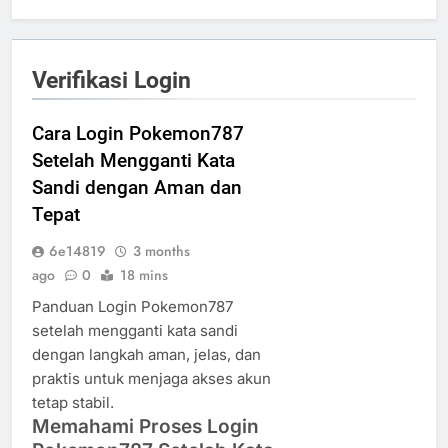
Verifikasi Login
Cara Login Pokemon787
Setelah Mengganti Kata
Sandi dengan Aman dan
Tepat
6e14819
3 months
ago
0
18 mins
Panduan Login Pokemon787
setelah mengganti kata sandi
dengan langkah aman, jelas, dan
praktis untuk menjaga akses akun
tetap stabil.
Memahami Proses Login