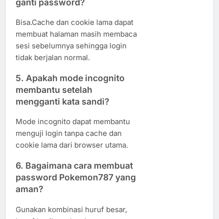
ganti password?
Bisa.Cache dan cookie lama dapat
membuat halaman masih membaca
sesi sebelumnya sehingga login
tidak berjalan normal.
5. Apakah mode incognito
membantu setelah
mengganti kata sandi?
Mode incognito dapat membantu
menguji login tanpa cache dan
cookie lama dari browser utama.
6. Bagaimana cara membuat
password Pokemon787 yang
aman?
Gunakan kombinasi huruf besar,