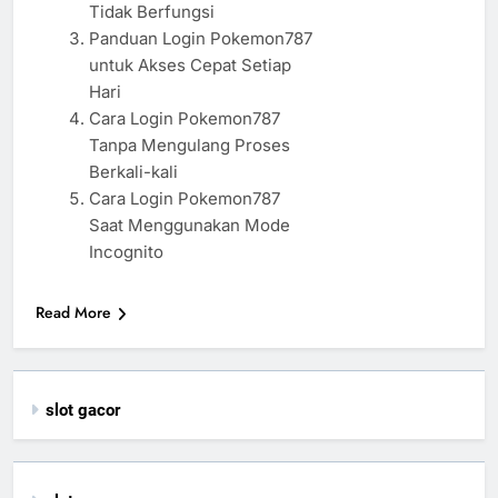
Tidak Berfungsi
Panduan Login Pokemon787
untuk Akses Cepat Setiap
Hari
Cara Login Pokemon787
Tanpa Mengulang Proses
Berkali-kali
Cara Login Pokemon787
Saat Menggunakan Mode
Incognito
Read More
slot gacor