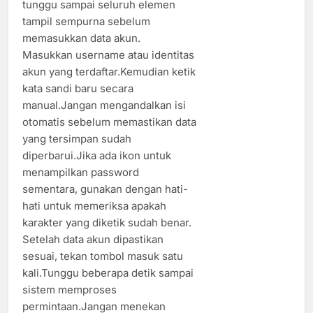
tunggu sampai seluruh elemen
tampil sempurna sebelum
memasukkan data akun.
Masukkan username atau identitas
akun yang terdaftar.Kemudian ketik
kata sandi baru secara
manual.Jangan mengandalkan isi
otomatis sebelum memastikan data
yang tersimpan sudah
diperbarui.Jika ada ikon untuk
menampilkan password
sementara, gunakan dengan hati-
hati untuk memeriksa apakah
karakter yang diketik sudah benar.
Setelah data akun dipastikan
sesuai, tekan tombol masuk satu
kali.Tunggu beberapa detik sampai
sistem memproses
permintaan.Jangan menekan