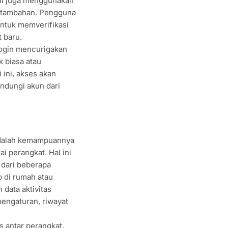
ini juga menggunakan
 tambahan. Pengguna
ntuk memverifikasi
t baru.
login mencurigakan
k biasa atau
 ini, akses akan
indungi akun dari
 adalah kemampuannya
i perangkat. Hal ini
dari beberapa
p di rumah atau
 data aktivitas
pengaturan, riwayat
s antar perangkat.