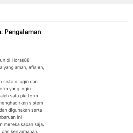
n: Pengalaman
kun di Horas88
 yang aman, efisien,
n sistem login dan
form yang ingin
alah satu platform
 menghadirkan sistem
dah digunakan serta
baruan ini
n mereka kapan saja,
n dan kenyamanan.