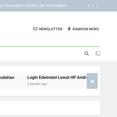
isi Kecepatan, Sistem, dan Kemudahan
ngan Proses Mudah, Aman, dan Terarah
n Praktis untuk Akses Akun yang Aman
NEWSLETTER
RANDOM NEWS
engalaman yang Nyaman dan Terstruktur
tuk Hidup Yang Lebih Bermakna.
isi Kecepatan, Sistem, dan Kemudahan
ngan Proses Mudah, Aman, dan Terarah
n Praktis untuk Akses Akun yang Aman
Login Edwinslot Lewat HP Android dengan Proses Mudah, 
2 Months Ago