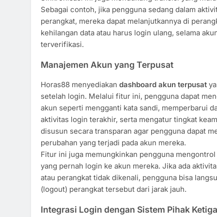
Sebagai contoh, jika pengguna sedang dalam aktivit
perangkat, mereka dapat melanjutkannya di perangk
kehilangan data atau harus login ulang, selama aku
terverifikasi.
Manajemen Akun yang Terpusat
Horas88 menyediakan
dashboard akun terpusat
ya
setelah login. Melalui fitur ini, pengguna dapat me
akun seperti mengganti kata sandi, memperbarui dat
aktivitas login terakhir, serta mengatur tingkat kea
disusun secara transparan agar pengguna dapat m
perubahan yang terjadi pada akun mereka.
Fitur ini juga memungkinkan pengguna mengontrol
yang pernah login ke akun mereka. Jika ada aktivi
atau perangkat tidak dikenali, pengguna bisa lang
(logout) perangkat tersebut dari jarak jauh.
Integrasi Login dengan Sistem Pihak Ketig