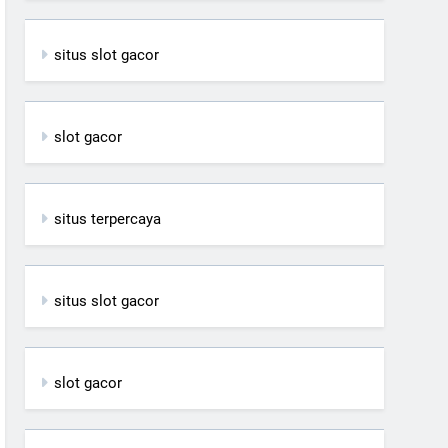
situs slot gacor
slot gacor
situs terpercaya
situs slot gacor
slot gacor