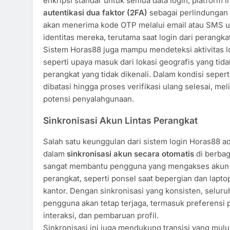
enkripsi standar untuk semua data login, platform 
autentikasi dua faktor (2FA)
sebagai perlindungan
akan menerima kode OTP melalui email atau SMS u
identitas mereka, terutama saat login dari perangka
Sistem Horas88 juga mampu mendeteksi aktivitas 
seperti upaya masuk dari lokasi geografis yang tida
perangkat yang tidak dikenali. Dalam kondisi seperti
dibatasi hingga proses verifikasi ulang selesai, mel
potensi penyalahgunaan.
Sinkronisasi Akun Lintas Perangkat
Salah satu keunggulan dari sistem login Horas88
dalam
sinkronisasi akun secara otomatis
di berbaga
sangat membantu pengguna yang mengakses akun 
perangkat, seperti ponsel saat bepergian dan lapto
kantor. Dengan sinkronisasi yang konsisten, seluruh
pengguna akan tetap terjaga, termasuk preferensi 
interaksi, dan pembaruan profil.
Sinkronisasi ini juga mendukung transisi yang mulu