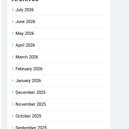
July 2026
June 2026
May 2026
April 2026
March 2026
February 2026
January 2026
December 2025
November 2025
October 2025
September 2025