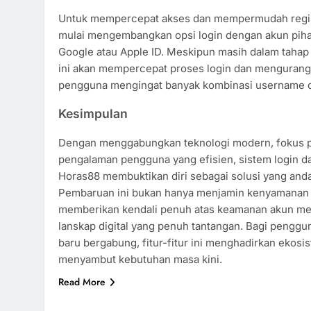
Untuk mempercepat akses dan mempermudah regist
mulai mengembangkan opsi login dengan akun pihak
Google atau Apple ID. Meskipun masih dalam tahap
ini akan mempercepat proses login dan mengurang
pengguna mengingat banyak kombinasi username 
Kesimpulan
Dengan menggabungkan teknologi modern, fokus 
pengalaman pengguna yang efisien, sistem login da
Horas88 membuktikan diri sebagai solusi yang anda
Pembaruan ini bukan hanya menjamin kenyamanan 
memberikan kendali penuh atas keamanan akun me
lanskap digital yang penuh tantangan. Bagi pengg
baru bergabung, fitur-fitur ini menghadirkan ekosis
menyambut kebutuhan masa kini.
Read More