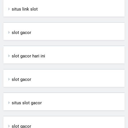
situs link slot
slot gacor
slot gacor hari ini
slot gacor
situs slot gacor
slot gacor