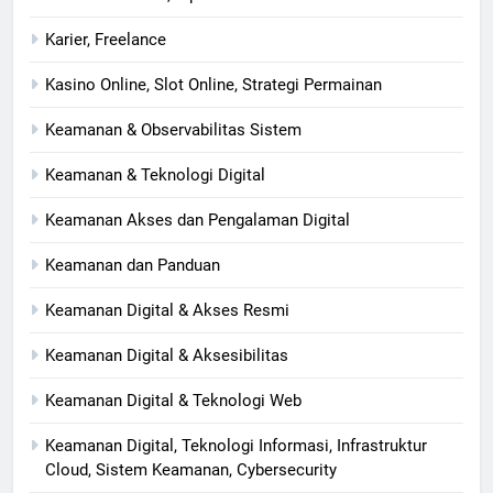
Karier, Freelance
Kasino Online, Slot Online, Strategi Permainan
Keamanan & Observabilitas Sistem
Keamanan & Teknologi Digital
Keamanan Akses dan Pengalaman Digital
Keamanan dan Panduan
Keamanan Digital & Akses Resmi
Keamanan Digital & Aksesibilitas
Keamanan Digital & Teknologi Web
Keamanan Digital, Teknologi Informasi, Infrastruktur
Cloud, Sistem Keamanan, Cybersecurity