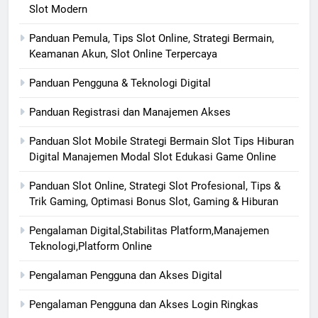
Slot Modern
Panduan Pemula, Tips Slot Online, Strategi Bermain,
Keamanan Akun, Slot Online Terpercaya
Panduan Pengguna & Teknologi Digital
Panduan Registrasi dan Manajemen Akses
Panduan Slot Mobile Strategi Bermain Slot Tips Hiburan
Digital Manajemen Modal Slot Edukasi Game Online
Panduan Slot Online, Strategi Slot Profesional, Tips &
Trik Gaming, Optimasi Bonus Slot, Gaming & Hiburan
Pengalaman Digital,Stabilitas Platform,Manajemen
Teknologi,Platform Online
Pengalaman Pengguna dan Akses Digital
Pengalaman Pengguna dan Akses Login Ringkas