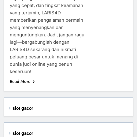
yang cepat, dan tingkat keamanan
yang terjamin, LARIS4D
memberikan pengalaman bermain
yang menyenangkan dan
menguntungkan. Jadi, jangan ragu
lagi—bergabunglah dengan
LARIS4D sekarang dan nikmati
peluang besar untuk menang di
dunia judi online yang penuh
keseruan!
Read More
slot gacor
slot gacor