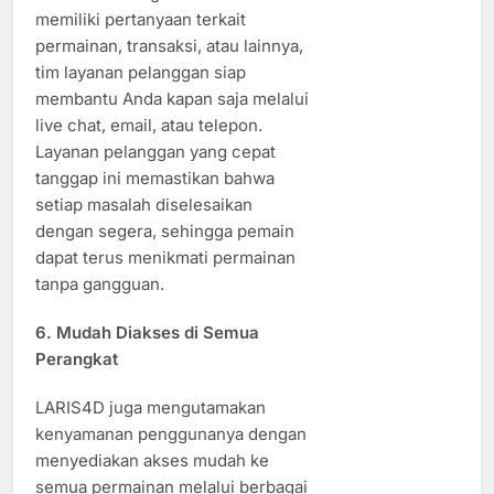
memiliki pertanyaan terkait
permainan, transaksi, atau lainnya,
tim layanan pelanggan siap
membantu Anda kapan saja melalui
live chat, email, atau telepon.
Layanan pelanggan yang cepat
tanggap ini memastikan bahwa
setiap masalah diselesaikan
dengan segera, sehingga pemain
dapat terus menikmati permainan
tanpa gangguan.
6. Mudah Diakses di Semua
Perangkat
LARIS4D juga mengutamakan
kenyamanan penggunanya dengan
menyediakan akses mudah ke
semua permainan melalui berbagai