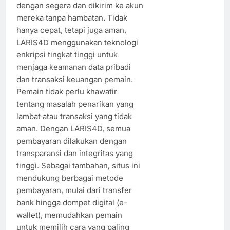
dengan segera dan dikirim ke akun
mereka tanpa hambatan. Tidak
hanya cepat, tetapi juga aman,
LARIS4D menggunakan teknologi
enkripsi tingkat tinggi untuk
menjaga keamanan data pribadi
dan transaksi keuangan pemain.
Pemain tidak perlu khawatir
tentang masalah penarikan yang
lambat atau transaksi yang tidak
aman. Dengan LARIS4D, semua
pembayaran dilakukan dengan
transparansi dan integritas yang
tinggi. Sebagai tambahan, situs ini
mendukung berbagai metode
pembayaran, mulai dari transfer
bank hingga dompet digital (e-
wallet), memudahkan pemain
untuk memilih cara yang paling