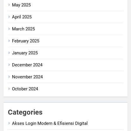
May 2025
April 2025
March 2025
February 2025
January 2025
December 2024
November 2024
October 2024
Categories
Akses Login Modern & Efisiensi Digital