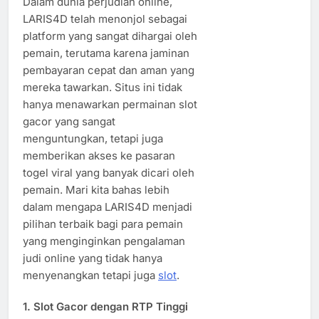
Dalam dunia perjudian online,
LARIS4D telah menonjol sebagai
platform yang sangat dihargai oleh
pemain, terutama karena jaminan
pembayaran cepat dan aman yang
mereka tawarkan. Situs ini tidak
hanya menawarkan permainan slot
gacor yang sangat
menguntungkan, tetapi juga
memberikan akses ke pasaran
togel viral yang banyak dicari oleh
pemain. Mari kita bahas lebih
dalam mengapa LARIS4D menjadi
pilihan terbaik bagi para pemain
yang menginginkan pengalaman
judi online yang tidak hanya
menyenangkan tetapi juga
slot
.
1. Slot Gacor dengan RTP Tinggi