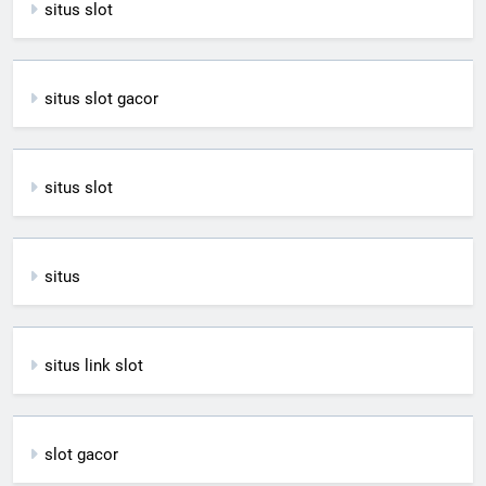
situs slot
situs slot gacor
situs slot
situs
situs link slot
slot gacor