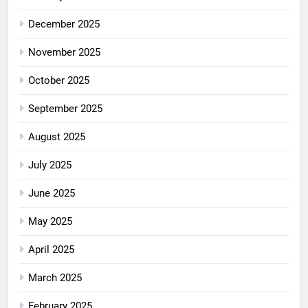
December 2025
November 2025
October 2025
September 2025
August 2025
July 2025
June 2025
May 2025
April 2025
March 2025
February 2025