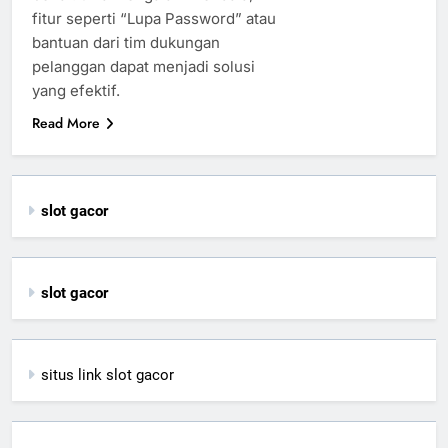
fitur seperti “Lupa Password” atau
bantuan dari tim dukungan
pelanggan dapat menjadi solusi
yang efektif.
Read More
slot gacor
slot gacor
situs link slot gacor