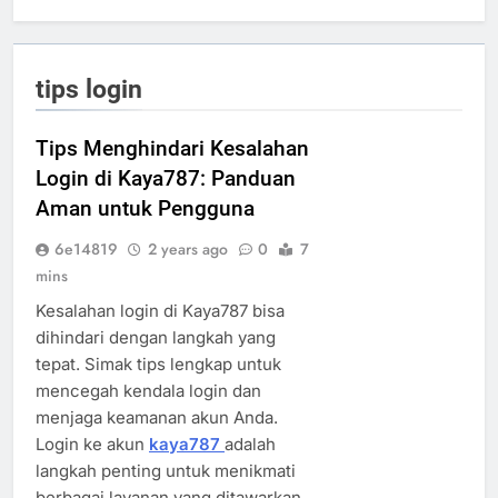
tips login
Tips Menghindari Kesalahan
Login di Kaya787: Panduan
Aman untuk Pengguna
6e14819
2 years ago
0
7
mins
Kesalahan login di Kaya787 bisa
dihindari dengan langkah yang
tepat. Simak tips lengkap untuk
mencegah kendala login dan
menjaga keamanan akun Anda.
Login ke akun
kaya787
adalah
langkah penting untuk menikmati
berbagai layanan yang ditawarkan