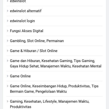
edwinslot
edwinslot alternatif
edwinslot login
Fungsi Akses Digital
Gambling, Slot Online, Permainan
Game & Hiburan / Slot Online
Game dan Hiburan, Kesehatan Gaming, Tips Gaming,
Gaya Hidup Sehat, Manajemen Waktu, Kesehatan Mental
Game Online
Game Online, Keseimbangan Hidup, Produktivitas, Tips
Bermain Game, Pengelolaan Waktu
Gaming, Kesehatan, Lifestyle, Manajemen Waktu,
Produktivitas