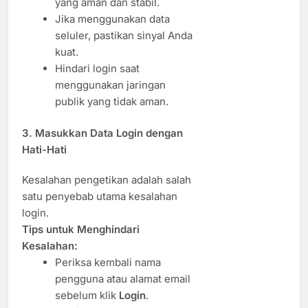
yang aman dan stabil.
Jika menggunakan data
seluler, pastikan sinyal Anda
kuat.
Hindari login saat
menggunakan jaringan
publik yang tidak aman.
3. Masukkan Data Login dengan
Hati-Hati
Kesalahan pengetikan adalah salah
satu penyebab utama kesalahan
login.
Tips untuk Menghindari
Kesalahan:
Periksa kembali nama
pengguna atau alamat email
sebelum klik
Login
.