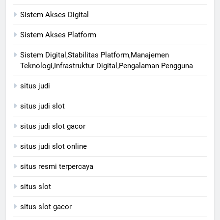
Sistem Akses Digital
Sistem Akses Platform
Sistem Digital,Stabilitas Platform,Manajemen
Teknologi,Infrastruktur Digital,Pengalaman Pengguna
situs judi
situs judi slot
situs judi slot gacor
situs judi slot online
situs resmi terpercaya
situs slot
situs slot gacor