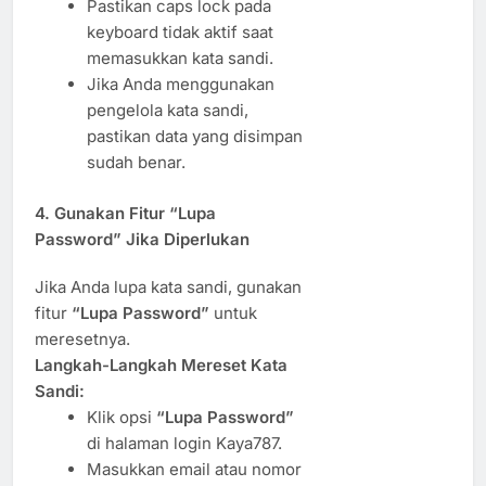
Pastikan caps lock pada
keyboard tidak aktif saat
memasukkan kata sandi.
Jika Anda menggunakan
pengelola kata sandi,
pastikan data yang disimpan
sudah benar.
4. Gunakan Fitur “Lupa
Password” Jika Diperlukan
Jika Anda lupa kata sandi, gunakan
fitur
“Lupa Password”
untuk
meresetnya.
Langkah-Langkah Mereset Kata
Sandi:
Klik opsi
“Lupa Password”
di halaman login Kaya787.
Masukkan email atau nomor