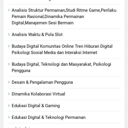
Analisis Struktur Permainan,Studi Ritme Game,Perilaku
Pemain Rasional,Dinamika Permainan
Digital,Manajemen Sesi Bermain
Analisis Waktu & Pola Slot
Budaya Digital Komunitas Online Tren Hiburan Digital
Psikologi Sosial Media dan Interaksi Internet
Budaya Digital, Teknologi dan Masyarakat, Psikologi
Pengguna
Desain & Pengalaman Pengguna
Dinamika Kolaborasi Virtual
Edukasi Digital & Gaming
Edukasi Digital & Teknologi Permainan