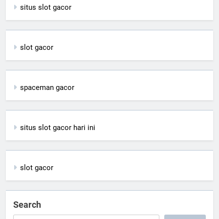
situs slot gacor
slot gacor
spaceman gacor
situs slot gacor hari ini
slot gacor
Search