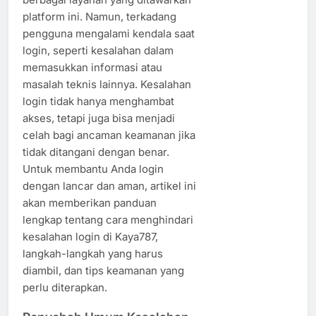
platform ini. Namun, terkadang
pengguna mengalami kendala saat
login, seperti kesalahan dalam
memasukkan informasi atau
masalah teknis lainnya. Kesalahan
login tidak hanya menghambat
akses, tetapi juga bisa menjadi
celah bagi ancaman keamanan jika
tidak ditangani dengan benar.
Untuk membantu Anda login
dengan lancar dan aman, artikel ini
akan memberikan panduan
lengkap tentang cara menghindari
kesalahan login di Kaya787,
langkah-langkah yang harus
diambil, dan tips keamanan yang
perlu diterapkan.