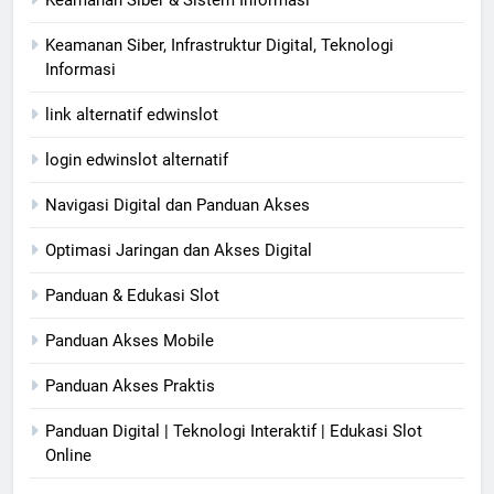
Keamanan Siber, Infrastruktur Digital, Teknologi
Informasi
link alternatif edwinslot
login edwinslot alternatif
Navigasi Digital dan Panduan Akses
Optimasi Jaringan dan Akses Digital
Panduan & Edukasi Slot
Panduan Akses Mobile
Panduan Akses Praktis
Panduan Digital | Teknologi Interaktif | Edukasi Slot
Online