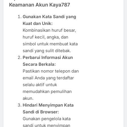
Keamanan Akun Kaya787
Gunakan Kata Sandi yang
Kuat dan Unik:
Kombinasikan huruf besar,
huruf kecil, angka, dan
simbol untuk membuat kata
sandi yang sulit ditebak.
Perbarui Informasi Akun
Secara Berkala:
Pastikan nomor telepon dan
email Anda yang terdaftar
selalu aktif untuk
memudahkan pemulihan
akun.
Hindari Menyimpan Kata
Sandi di Browser:
Gunakan pengelola kata
sandi untuk menyimpan