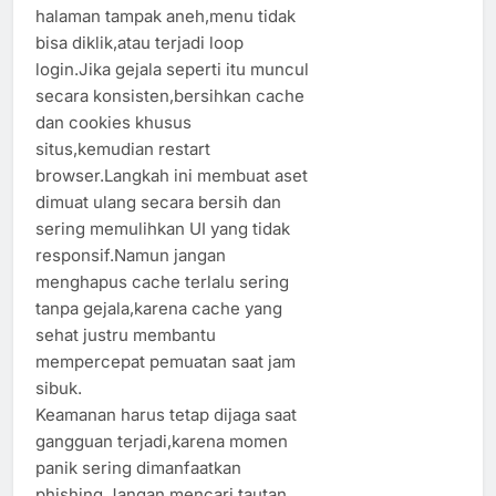
halaman tampak aneh,menu tidak
bisa diklik,atau terjadi loop
login.Jika gejala seperti itu muncul
secara konsisten,bersihkan cache
dan cookies khusus
situs,kemudian restart
browser.Langkah ini membuat aset
dimuat ulang secara bersih dan
sering memulihkan UI yang tidak
responsif.Namun jangan
menghapus cache terlalu sering
tanpa gejala,karena cache yang
sehat justru membantu
mempercepat pemuatan saat jam
sibuk.
Keamanan harus tetap dijaga saat
gangguan terjadi,karena momen
panik sering dimanfaatkan
phishing.Jangan mencari tautan