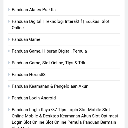
Panduan Akses Praktis
Panduan Digital | Teknologi Interaktif | Edukasi Slot
Online
Panduan Game
Panduan Game, Hiburan Digital, Pemula
Panduan Game, Slot Online, Tips & Trik
Panduan Horas88
Panduan Keamanan & Pengelolaan Akun
Panduan Login Android
Panduan Login Kaya787 Tips Login Slot Mobile Slot
Online Mobile & Desktop Keamanan Akun Slot Optimasi
Login Slot Online Slot Online Pemula Panduan Bermain