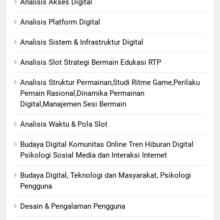
Analisis Akses Digital
Analisis Platform Digital
Analisis Sistem & Infrastruktur Digital
Analisis Slot Strategi Bermain Edukasi RTP
Analisis Struktur Permainan,Studi Ritme Game,Perilaku
Pemain Rasional,Dinamika Permainan
Digital,Manajemen Sesi Bermain
Analisis Waktu & Pola Slot
Budaya Digital Komunitas Online Tren Hiburan Digital
Psikologi Sosial Media dan Interaksi Internet
Budaya Digital, Teknologi dan Masyarakat, Psikologi
Pengguna
Desain & Pengalaman Pengguna