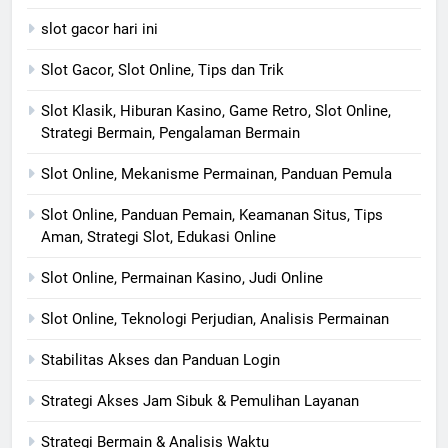
slot gacor hari ini
Slot Gacor, Slot Online, Tips dan Trik
Slot Klasik, Hiburan Kasino, Game Retro, Slot Online,
Strategi Bermain, Pengalaman Bermain
Slot Online, Mekanisme Permainan, Panduan Pemula
Slot Online, Panduan Pemain, Keamanan Situs, Tips
Aman, Strategi Slot, Edukasi Online
Slot Online, Permainan Kasino, Judi Online
Slot Online, Teknologi Perjudian, Analisis Permainan
Stabilitas Akses dan Panduan Login
Strategi Akses Jam Sibuk & Pemulihan Layanan
Strategi Bermain & Analisis Waktu