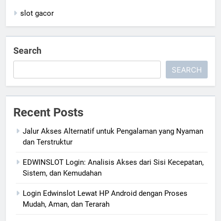
slot gacor
Search
SEARCH
Recent Posts
Jalur Akses Alternatif untuk Pengalaman yang Nyaman
dan Terstruktur
EDWINSLOT Login: Analisis Akses dari Sisi Kecepatan,
Sistem, dan Kemudahan
Login Edwinslot Lewat HP Android dengan Proses
Mudah, Aman, dan Terarah