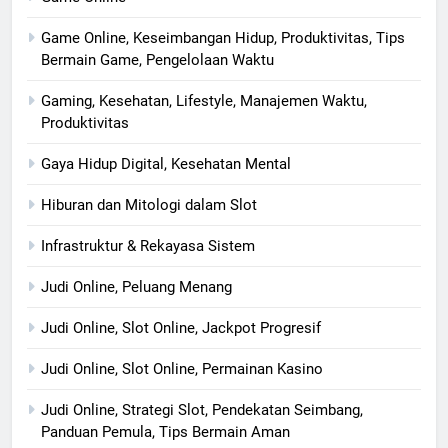
Game Online, Keseimbangan Hidup, Produktivitas, Tips
Bermain Game, Pengelolaan Waktu
Gaming, Kesehatan, Lifestyle, Manajemen Waktu,
Produktivitas
Gaya Hidup Digital, Kesehatan Mental
Hiburan dan Mitologi dalam Slot
Infrastruktur & Rekayasa Sistem
Judi Online, Peluang Menang
Judi Online, Slot Online, Jackpot Progresif
Judi Online, Slot Online, Permainan Kasino
Judi Online, Strategi Slot, Pendekatan Seimbang,
Panduan Pemula, Tips Bermain Aman