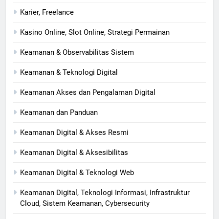
Karier, Freelance
Kasino Online, Slot Online, Strategi Permainan
Keamanan & Observabilitas Sistem
Keamanan & Teknologi Digital
Keamanan Akses dan Pengalaman Digital
Keamanan dan Panduan
Keamanan Digital & Akses Resmi
Keamanan Digital & Aksesibilitas
Keamanan Digital & Teknologi Web
Keamanan Digital, Teknologi Informasi, Infrastruktur
Cloud, Sistem Keamanan, Cybersecurity