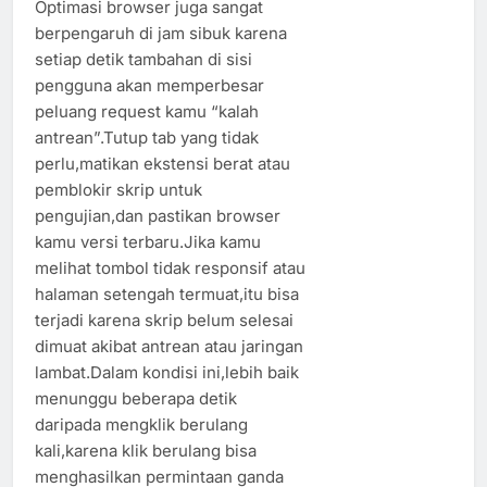
Optimasi browser juga sangat
berpengaruh di jam sibuk karena
setiap detik tambahan di sisi
pengguna akan memperbesar
peluang request kamu “kalah
antrean”.Tutup tab yang tidak
perlu,matikan ekstensi berat atau
pemblokir skrip untuk
pengujian,dan pastikan browser
kamu versi terbaru.Jika kamu
melihat tombol tidak responsif atau
halaman setengah termuat,itu bisa
terjadi karena skrip belum selesai
dimuat akibat antrean atau jaringan
lambat.Dalam kondisi ini,lebih baik
menunggu beberapa detik
daripada mengklik berulang
kali,karena klik berulang bisa
menghasilkan permintaan ganda