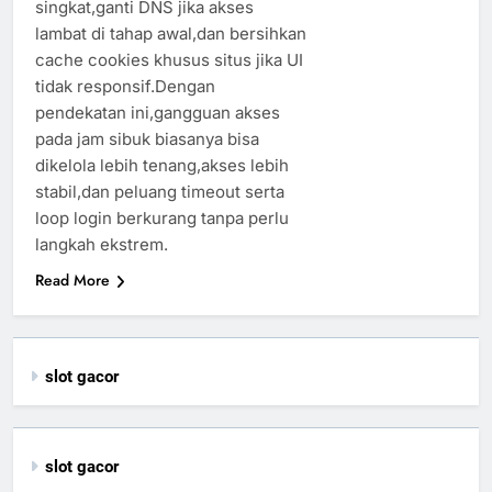
singkat,ganti DNS jika akses
lambat di tahap awal,dan bersihkan
cache cookies khusus situs jika UI
tidak responsif.Dengan
pendekatan ini,gangguan akses
pada jam sibuk biasanya bisa
dikelola lebih tenang,akses lebih
stabil,dan peluang timeout serta
loop login berkurang tanpa perlu
langkah ekstrem.
Read More
slot gacor
slot gacor