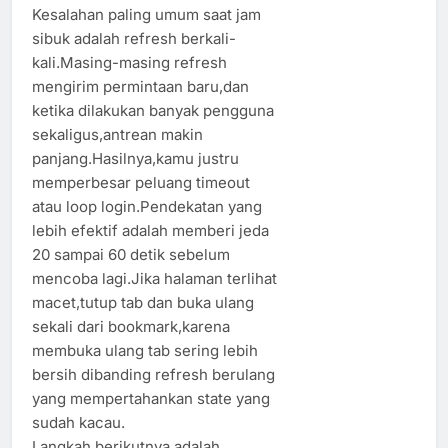
Kesalahan paling umum saat jam
sibuk adalah refresh berkali-
kali.Masing-masing refresh
mengirim permintaan baru,dan
ketika dilakukan banyak pengguna
sekaligus,antrean makin
panjang.Hasilnya,kamu justru
memperbesar peluang timeout
atau loop login.Pendekatan yang
lebih efektif adalah memberi jeda
20 sampai 60 detik sebelum
mencoba lagi.Jika halaman terlihat
macet,tutup tab dan buka ulang
sekali dari bookmark,karena
membuka ulang tab sering lebih
bersih dibanding refresh berulang
yang mempertahankan state yang
sudah kacau.
Langkah berikutnya adalah