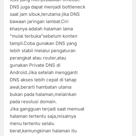
DNS juga dapat menjadi bottleneck
saat jam sibuk,terutama jika DNS
bawaan jaringan lambat.Ciri
khasnya adalah halaman lama
“mulai terbuka”sebelum konten
tampil.Coba gunakan DNS yang
lebih stabil melalui pengaturan
perangkat atau router,atau
gunakan Private DNS di
Android.Jika setelah mengganti
DNS akses lebih cepat di tahap
awal,berarti hambatan utama
bukan pada halaman,melainkan
pada resolusi domain.
Jika gangguan terjadi saat memuat
halaman tertentu saja,misalnya
menu tertentu selalu
berat,kemungkinan halaman itu