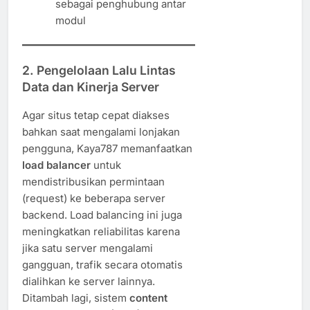
sebagai penghubung antar
modul
2. Pengelolaan Lalu Lintas
Data dan Kinerja Server
Agar situs tetap cepat diakses
bahkan saat mengalami lonjakan
pengguna, Kaya787 memanfaatkan
load balancer
untuk
mendistribusikan permintaan
(request) ke beberapa server
backend. Load balancing ini juga
meningkatkan reliabilitas karena
jika satu server mengalami
gangguan, trafik secara otomatis
dialihkan ke server lainnya.
Ditambah lagi, sistem
content