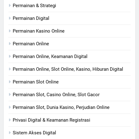
Permainan & Strategi
Permainan Digital
Permainan Kasino Online
Permainan Online
Permainan Online, Keamanan Digital
Permainan Online, Slot Online, Kasino, Hiburan Digital
Permainan Slot Online
Permainan Slot, Casino Online, Slot Gacor
Permainan Slot, Dunia Kasino, Perjudian Online
Privasi Digital & Keamanan Registrasi
Sistem Akses Digital