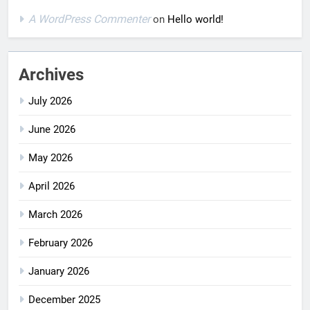
A WordPress Commenter
on
Hello world!
Archives
July 2026
June 2026
May 2026
April 2026
March 2026
February 2026
January 2026
December 2025