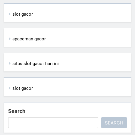
slot gacor
spaceman gacor
situs slot gacor hari ini
slot gacor
Search
SEARCH