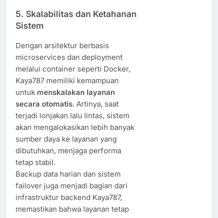
5. Skalabilitas dan Ketahanan
Sistem
Dengan arsitektur berbasis
microservices dan deployment
melalui container seperti Docker,
Kaya787 memiliki kemampuan
untuk
menskalakan layanan
secara otomatis
. Artinya, saat
terjadi lonjakan lalu lintas, sistem
akan mengalokasikan lebih banyak
sumber daya ke layanan yang
dibutuhkan, menjaga performa
tetap stabil.
Backup data harian dan sistem
failover juga menjadi bagian dari
infrastruktur backend Kaya787,
memastikan bahwa layanan tetap