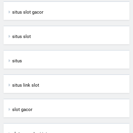
situs slot gacor
situs slot
situs
situs link slot
slot gacor