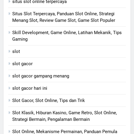
situs slot online terpercaya
Situs Slot Terpercaya, Panduan Slot Online, Strategi
Menang Slot, Review Game Slot, Game Slot Populer
Skill Development, Game Online, Latihan Mekanik, Tips
Gaming
slot
slot gacor
slot gacor gampang menang
slot gacor hari ini
Slot Gacor, Slot Online, Tips dan Trik
Slot Klasik, Hiburan Kasino, Game Retro, Slot Online,
Strategi Bermain, Pengalaman Bermain
Slot Online, Mekanisme Permainan, Panduan Pemula