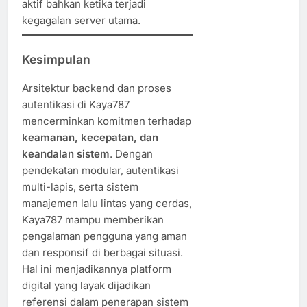
aktif bahkan ketika terjadi
kegagalan server utama.
Kesimpulan
Arsitektur backend dan proses
autentikasi di Kaya787
mencerminkan komitmen terhadap
keamanan, kecepatan, dan
keandalan sistem
. Dengan
pendekatan modular, autentikasi
multi-lapis, serta sistem
manajemen lalu lintas yang cerdas,
Kaya787 mampu memberikan
pengalaman pengguna yang aman
dan responsif di berbagai situasi.
Hal ini menjadikannya platform
digital yang layak dijadikan
referensi dalam penerapan sistem