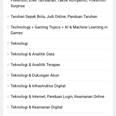
Pokémon, Efek Tambahan, Taktik Kompetitif, Pokémon
Surprise
Taruhan Sepak Bola, Judi Online, Panduan Taruhan
Technology > Gaming Topics > AI & Machine Learning in
Games
Teknologi
Teknologi & Analitik Data
Teknologi & Analitik Terapan
Teknologi & Dukungan Akun
Teknologi & Infrastruktur Digital
Teknologi & Internet, Panduan Login, Keamanan Online
Teknologi & Keamanan Digital