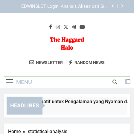
Skip
Login Edwinslot Lewat HP Android dengan
to
Proses Mudah, Aman, dan Terarah
content
Lebah4D Login di Android dan iOS: Panduan
Praktis untuk Akses Akun yang Aman
Jalur Akses Alternatif untuk Pengalaman yang
Nyaman dan Terstruktur
EDWINSLOT Login: Analisis Akses dari Sisi
Kecepatan, Sistem, dan Kemudahan
The Haggard
Baca Inspirasi Hidup Dan Tips
Login Edwinslot Lewat HP Android dengan
NEWSLETTER
RANDOM NEWS
Proses Mudah, Aman, dan Terarah
Halo
Bermanfaat Di The Haggard Halo. Blog
Lebah4D Login di Android dan iOS: Panduan
Untuk Hidup Yang Lebih Bermakna.
Praktis untuk Akses Akun yang Aman
MENU
lur Akses Alternatif untuk Pengalaman yang Nyaman dan Ters
HEADLINES
Weeks Ago
Home
statistical-analysis