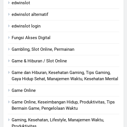
edwinslot
edwinslot alternatif
edwinslot login
Fungsi Akses Digital
Gambling, Slot Online, Permainan
Game & Hiburan / Slot Online
Game dan Hiburan, Kesehatan Gaming, Tips Gaming,
Gaya Hidup Sehat, Manajemen Waktu, Kesehatan Mental
Game Online
Game Online, Keseimbangan Hidup, Produktivitas, Tips
Bermain Game, Pengelolaan Waktu
Gaming, Kesehatan, Lifestyle, Manajemen Waktu,
Produktivitas