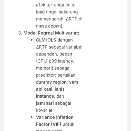
efek tertunda (mis.
load tinggi sekarang
memengaruhi ΔRTP di
masa depan).
Model Regresi Multivariat:
GLM/OLS
dengan
ΔRTP sebagai variabel
dependen, beban
(CPU, p99 latency,
memori) sebagai
prediktor; sertakan
dummy region
,
versi
aplikasi
,
jenis
instance
, dan
jam/hari
sebagai
kovariat.
Variance Inflation
Factor (VIF)
untuk