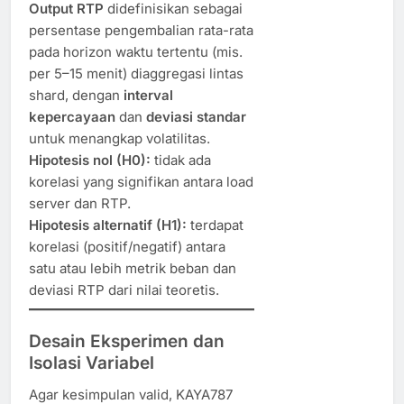
Output RTP
didefinisikan sebagai
persentase pengembalian rata-rata
pada horizon waktu tertentu (mis.
per 5–15 menit) diaggregasi lintas
shard, dengan
interval
kepercayaan
dan
deviasi standar
untuk menangkap volatilitas.
Hipotesis nol (H0):
tidak ada
korelasi yang signifikan antara load
server dan RTP.
Hipotesis alternatif (H1):
terdapat
korelasi (positif/negatif) antara
satu atau lebih metrik beban dan
deviasi RTP dari nilai teoretis.
Desain Eksperimen dan
Isolasi Variabel
Agar kesimpulan valid, KAYA787