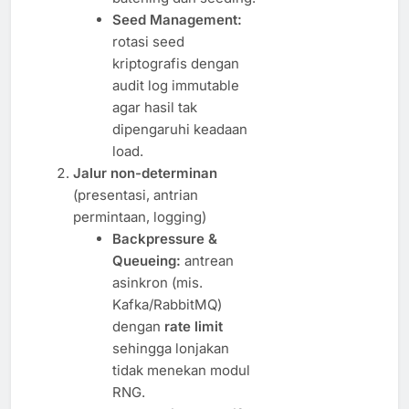
Seed Management:
rotasi seed
kriptografis dengan
audit log immutable
agar hasil tak
dipengaruhi keadaan
load.
Jalur non-determinan
(presentasi, antrian
permintaan, logging)
Backpressure &
Queueing:
antrean
asinkron (mis.
Kafka/RabbitMQ)
dengan
rate limit
sehingga lonjakan
tidak menekan modul
RNG.