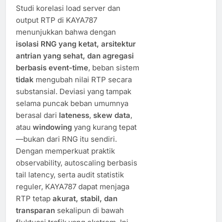
Studi korelasi load server dan
output RTP di KAYA787
menunjukkan bahwa dengan
isolasi RNG yang ketat, arsitektur
antrian yang sehat, dan agregasi
berbasis event-time
, beban sistem
tidak
mengubah nilai RTP secara
substansial. Deviasi yang tampak
selama puncak beban umumnya
berasal dari
lateness
,
skew data
,
atau
windowing
yang kurang tepat
—bukan dari RNG itu sendiri.
Dengan memperkuat praktik
observability, autoscaling berbasis
tail latency, serta audit statistik
reguler, KAYA787 dapat menjaga
RTP tetap
akurat, stabil, dan
transparan
sekalipun di bawah