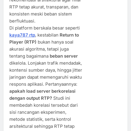
RTP tetap akurat, transparan, dan
konsisten meski beban sistem
berfluktuasi.
Di platform berskala besar seperti
kaya787 rtp
, kestabilan
Return to
Player (RTP)
bukan hanya soal
akurasi algoritma, tetapi juga
tentang bagaimana
beban server
dikelola. Lonjakan trafik mendadak,
kontensi sumber daya, hingga jitter
jaringan dapat memengaruhi waktu
respons aplikasi. Pertanyaannya:
apakah load server berkorelasi
dengan output RTP?
Studi ini
membedah korelasi tersebut dari
sisi rancangan eksperimen,
metode statistik, serta kontrol
arsitektural sehingga RTP tetap