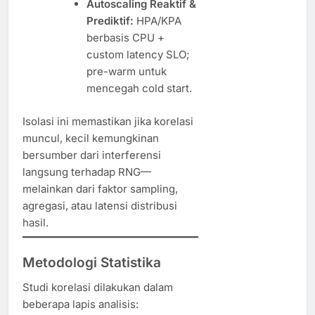
Autoscaling Reaktif &
Prediktif:
HPA/KPA
berbasis CPU +
custom latency SLO;
pre-warm untuk
mencegah cold start.
Isolasi ini memastikan jika korelasi
muncul, kecil kemungkinan
bersumber dari interferensi
langsung terhadap RNG—
melainkan dari faktor sampling,
agregasi, atau latensi distribusi
hasil.
Metodologi Statistika
Studi korelasi dilakukan dalam
beberapa lapis analisis: