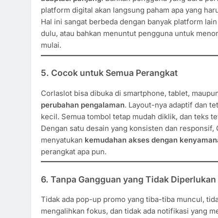
platform digital akan langsung paham apa yang haru
Hal ini sangat berbeda dengan banyak platform lain 
dulu, atau bahkan menuntut pengguna untuk menon
mulai.
5.
Cocok untuk Semua Perangkat
Corlaslot bisa dibuka di smartphone, tablet, maup
perubahan pengalaman
. Layout-nya adaptif dan te
kecil. Semua tombol tetap mudah diklik, dan teks te
Dengan satu desain yang konsisten dan responsif, C
menyatukan
kemudahan akses dengan kenyamana
perangkat apa pun.
6.
Tanpa Gangguan yang Tidak Diperlukan
Tidak ada pop-up promo yang tiba-tiba muncul, tida
mengalihkan fokus, dan tidak ada notifikasi yang 