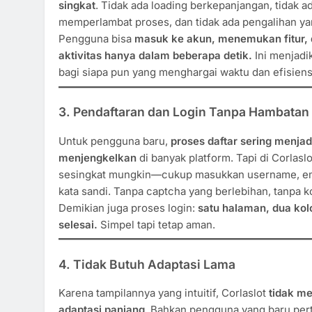
singkat
. Tidak ada loading berkepanjangan, tidak a
memperlambat proses, dan tidak ada pengalihan y
Pengguna bisa
masuk ke akun, menemukan fitur,
aktivitas hanya dalam beberapa detik.
Ini menjadik
bagi siapa pun yang menghargai waktu dan efisiens
3.
Pendaftaran dan Login Tanpa Hambatan
Untuk pengguna baru,
proses daftar sering menjadi 
menjengkelkan
di banyak platform. Tapi di Corlaslo
sesingkat mungkin—cukup masukkan username, ema
kata sandi. Tanpa captcha yang berlebihan, tanpa k
Demikian juga proses login:
satu halaman, dua kol
selesai.
Simpel tapi tetap aman.
4.
Tidak Butuh Adaptasi Lama
Karena tampilannya yang intuitif, Corlaslot
tidak m
adaptasi panjang
. Bahkan pengguna yang baru pe