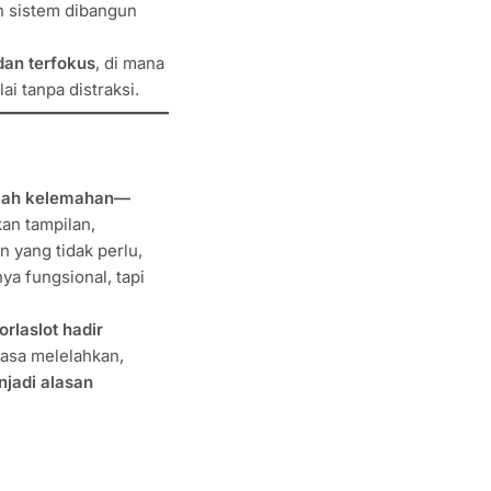
n sistem dibangun
dan terfokus
, di mana
i tanpa distraksi.
nlah kelemahan—
n tampilan,
 yang tidak perlu,
ya fungsional, tapi
orlaslot hadir
rasa melelahkan,
jadi alasan