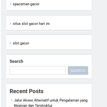
spaceman gacor
situs slot gacor hari ini
slot gacor
Search
SEARCH
Recent Posts
Jalur Akses Alternatif untuk Pengalaman yang
Nyaman dan Terstruktur