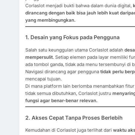
Corlaslot menjadi bukti bahwa dalam dunia digital,
dirancang dengan baik bisa jauh lebih kuat darip
yang membingungkan.
1.
Desain yang Fokus pada Pengguna
Salah satu keunggulan utama Corlaslot adalah
desa
mempersulit
. Setiap elemen pada layar memiliki fun
ada tombol ganda, tidak ada menu tersembunyi di b
Navigasi dirancang agar pengguna
tidak perlu berp
mencapai tujuan.
Di mana platform lain berlomba menambahkan fitur 
tidak semua dibutuhkan, Corlaslot justru
menyaring
fungsi agar benar-benar relevan.
2.
Akses Cepat Tanpa Proses Berlebih
Kemudahan di Corlaslot juga terlihat dari
waktu aks