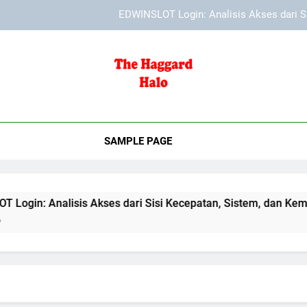
EDWINSLOT Login: Analisis Akses dari S
Login Edwinslot Lewat HP Android de
Lebah4D Login di Android dan iOS: Pandua
 Haggard Halo
Jalur Akses Alternatif untuk P
irasi Hidup Dan Tips Bermanfaat Di The Haggard Halo. Blog Un
EDWINSLOT Login: Analisis Akses dari S
SAMPLE PAGE
Login Edwinslot Lewat HP Android de
Lebah4D Login di Android dan iOS: Pandua
lisis Akses dari Sisi Kecepatan, Sistem, dan Kemudahan