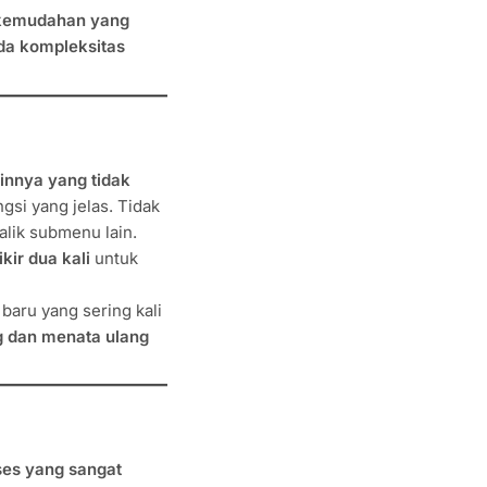
kemudahan yang
ada kompleksitas
innya yang tidak
gsi yang jelas. Tidak
alik submenu lain.
ikir dua kali
untuk
baru yang sering kali
 dan menata ulang
es yang sangat