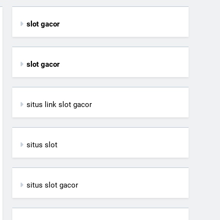
slot gacor
slot gacor
situs link slot gacor
situs slot
situs slot gacor