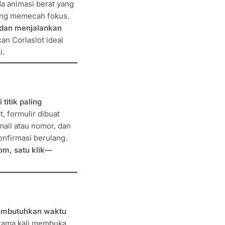
da animasi berat yang
ang memecah fokus.
 dan menjalankan
an Corlaslot ideal
i.
titik paling
t, formulir dibuat
il atau nomor, dan
onfirmasi berulang.
om, satu klik—
embutuhkan waktu
rtama kali membuka