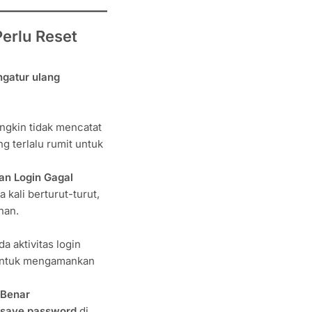
erlu Reset
gatur ulang
gkin tidak mencatat
 terlalu rumit untuk
an Login Gagal
ali berturut-turut,
nan.
a aktivitas login
ntuk mengamankan
 Benar
-save password
di