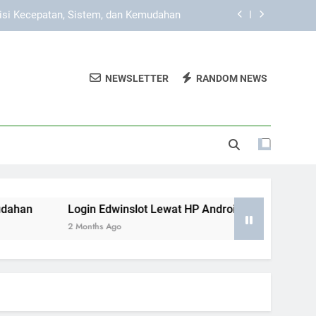
isi Kecepatan, Sistem, dan Kemudahan
ngan Proses Mudah, Aman, dan Terarah
n Praktis untuk Akses Akun yang Aman
NEWSLETTER
RANDOM NEWS
engalaman yang Nyaman dan Terstruktur
tuk Hidup Yang Lebih Bermakna.
isi Kecepatan, Sistem, dan Kemudahan
ngan Proses Mudah, Aman, dan Terarah
n Praktis untuk Akses Akun yang Aman
Login Edwinslot Lewat HP Android dengan Proses Mudah, A
2 Months Ago