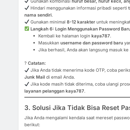
Gunakan kombinasi
huruf besar, huruf kecil, a
Hindari menggunakan informasi pribadi seperti
nama sendiri
.
Gunakan minimal
8-12 karakter
untuk meningka
Langkah 6: Login Menggunakan Password Bar
Kembali ke halaman login
kaya787
.
Masukkan
username dan password baru
yan
Jika berhasil, Anda akan langsung masuk ke
?
Catatan:
Jika Anda tidak menerima kode OTP, coba perik
Junk Mail
di email Anda.
Jika kode masih tidak diterima, coba ulangi pro
layanan pelanggan kaya787
.
3. Solusi Jika Tidak Bisa Reset P
Jika Anda mengalami kendala saat mereset passwor
berikut: