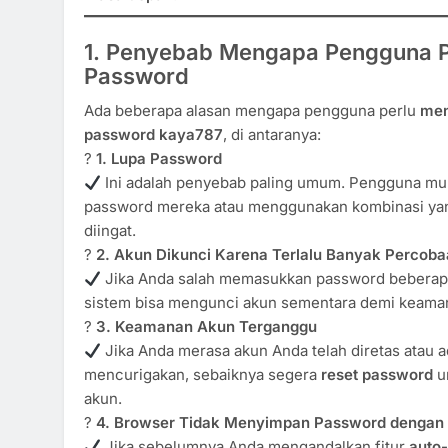
1. Penyebab Mengapa Pengguna P
Password
Ada beberapa alasan mengapa pengguna perlu
men
password kaya787
, di antaranya:
?
1. Lupa Password
Ini adalah penyebab paling umum. Pengguna mun
password mereka atau menggunakan kombinasi yang
diingat.
?
2. Akun Dikunci Karena Terlalu Banyak Percoba
Jika Anda salah memasukkan password beberapa k
sistem bisa mengunci akun sementara demi keama
?
3. Keamanan Akun Terganggu
Jika Anda merasa akun Anda telah diretas atau ad
mencurigakan, sebaiknya segera
reset password
u
akun.
?
4. Browser Tidak Menyimpan Password dengan
Jika sebelumnya Anda mengandalkan fitur
auto