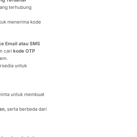
ang terhubung
ntuk menerima kode
ke Email atau SMS
n cari
kode OTP
tem.
rsedia untuk
iminta untuk membuat
an
, serta berbeda dari