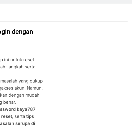
ogin dengan
 ini untuk reset
ah-langkah serta
 masalah yang cukup
gakses akun. Namun,
ukan dengan mudah
g benar.
password kaya787
 reset
, serta
tips
salah serupa di