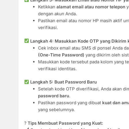
Ketikkan
alamat email atau nomor telepon
y
dengan akun Anda.
Pastikan email atau nomor HP masih aktif u
verifikasi.
Langkah 4: Masukkan Kode OTP yang Dikirim 
Cek inbox email atau SMS di ponsel Anda da
(One-Time Password)
yang dikirim oleh sis
Masukkan kode tersebut pada kolom yang te
verifikasi identitas.
Langkah 5: Buat Password Baru
Setelah kode OTP diverifikasi, Anda akan d
password baru
.
Pastikan password yang dibuat
kuat dan am
yang sebelumnya.
?
Tips Membuat Password yang Kuat: