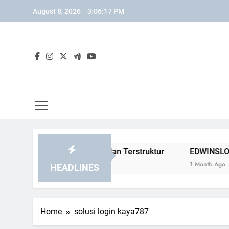
Skip
August 8, 2026
3:06:18 PM
to
content
The
Baca Insp
man yang Nyaman dan Terstruktur
EDWINSLOT Login: Anal
1 Month Ago
HEADLINES
Home
solusi login kaya787