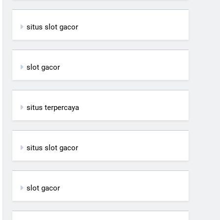
situs slot gacor
slot gacor
situs terpercaya
situs slot gacor
slot gacor