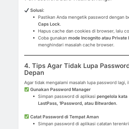
Solusi:
Pastikan Anda mengetik password dengan b
Caps Lock
.
Hapus cache dan cookies di browser, lalu co
Coba gunakan
mode Incognito atau Private
menghindari masalah cache browser.
4. Tips Agar Tidak Lupa Passwor
Depan
Agar tidak mengalami masalah lupa password lagi, iku
Gunakan Password Manager
Simpan password di aplikasi
pengelola kata 
LastPass, 1Password, atau Bitwarden
.
Catat Password di Tempat Aman
Simpan password di aplikasi catatan terenkrip