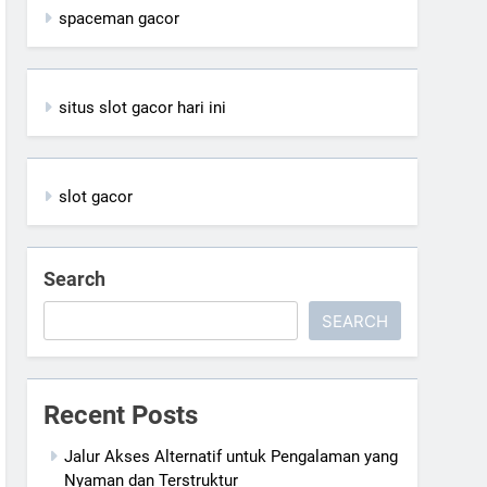
spaceman gacor
situs slot gacor hari ini
slot gacor
Search
SEARCH
Recent Posts
Jalur Akses Alternatif untuk Pengalaman yang
Nyaman dan Terstruktur