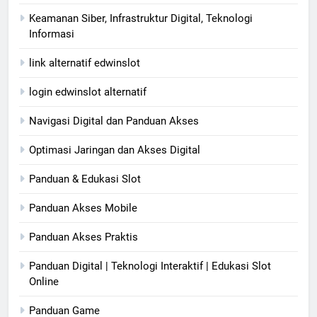
Keamanan Siber, Infrastruktur Digital, Teknologi
Informasi
link alternatif edwinslot
login edwinslot alternatif
Navigasi Digital dan Panduan Akses
Optimasi Jaringan dan Akses Digital
Panduan & Edukasi Slot
Panduan Akses Mobile
Panduan Akses Praktis
Panduan Digital | Teknologi Interaktif | Edukasi Slot
Online
Panduan Game