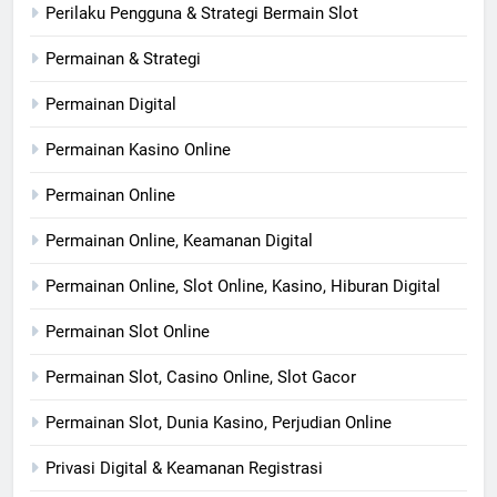
Perilaku Pengguna & Strategi Bermain Slot
Permainan & Strategi
Permainan Digital
Permainan Kasino Online
Permainan Online
Permainan Online, Keamanan Digital
Permainan Online, Slot Online, Kasino, Hiburan Digital
Permainan Slot Online
Permainan Slot, Casino Online, Slot Gacor
Permainan Slot, Dunia Kasino, Perjudian Online
Privasi Digital & Keamanan Registrasi