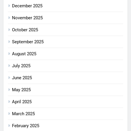
December 2025
November 2025
October 2025
September 2025
August 2025
July 2025
June 2025
May 2025
April 2025
March 2025
February 2025