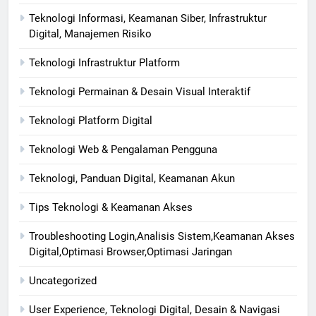
Teknologi Informasi, Keamanan Siber, Infrastruktur
Digital, Manajemen Risiko
Teknologi Infrastruktur Platform
Teknologi Permainan & Desain Visual Interaktif
Teknologi Platform Digital
Teknologi Web & Pengalaman Pengguna
Teknologi, Panduan Digital, Keamanan Akun
Tips Teknologi & Keamanan Akses
Troubleshooting Login,Analisis Sistem,Keamanan Akses
Digital,Optimasi Browser,Optimasi Jaringan
Uncategorized
User Experience, Teknologi Digital, Desain & Navigasi