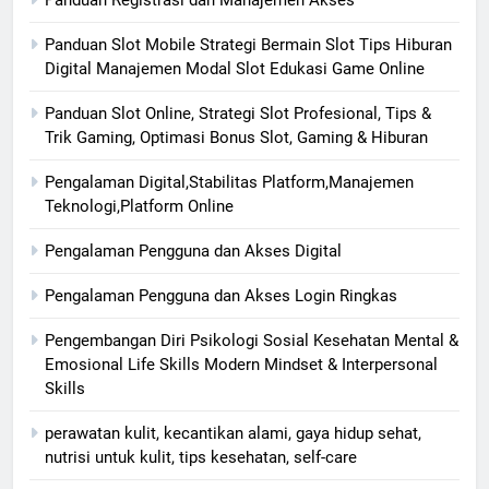
Panduan Slot Mobile Strategi Bermain Slot Tips Hiburan
Digital Manajemen Modal Slot Edukasi Game Online
Panduan Slot Online, Strategi Slot Profesional, Tips &
Trik Gaming, Optimasi Bonus Slot, Gaming & Hiburan
Pengalaman Digital,Stabilitas Platform,Manajemen
Teknologi,Platform Online
Pengalaman Pengguna dan Akses Digital
Pengalaman Pengguna dan Akses Login Ringkas
Pengembangan Diri Psikologi Sosial Kesehatan Mental &
Emosional Life Skills Modern Mindset & Interpersonal
Skills
perawatan kulit, kecantikan alami, gaya hidup sehat,
nutrisi untuk kulit, tips kesehatan, self-care