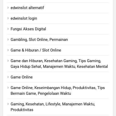
edwinslot alternatif
edwinslot login
Fungsi Akses Digital
Gambling, Slot Online, Permainan
Game & Hiburan / Slot Online
Game dan Hiburan, Kesehatan Gaming, Tips Gaming,
Gaya Hidup Sehat, Manajemen Waktu, Kesehatan Mental
Game Online
Game Online, Keseimbangan Hidup, Produktivitas, Tips
Bermain Game, Pengelolaan Waktu
Gaming, Kesehatan, Lifestyle, Manajemen Waktu,
Produktivitas