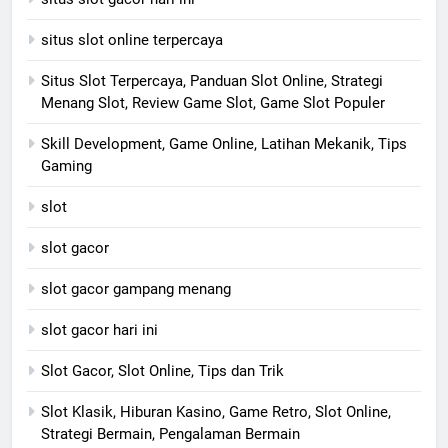
situs slot online terpercaya
Situs Slot Terpercaya, Panduan Slot Online, Strategi
Menang Slot, Review Game Slot, Game Slot Populer
Skill Development, Game Online, Latihan Mekanik, Tips
Gaming
slot
slot gacor
slot gacor gampang menang
slot gacor hari ini
Slot Gacor, Slot Online, Tips dan Trik
Slot Klasik, Hiburan Kasino, Game Retro, Slot Online,
Strategi Bermain, Pengalaman Bermain