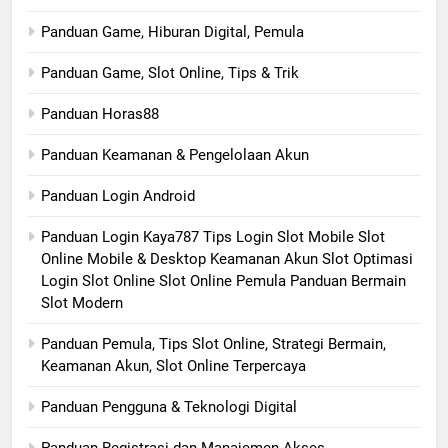
Panduan Game, Hiburan Digital, Pemula
Panduan Game, Slot Online, Tips & Trik
Panduan Horas88
Panduan Keamanan & Pengelolaan Akun
Panduan Login Android
Panduan Login Kaya787 Tips Login Slot Mobile Slot
Online Mobile & Desktop Keamanan Akun Slot Optimasi
Login Slot Online Slot Online Pemula Panduan Bermain
Slot Modern
Panduan Pemula, Tips Slot Online, Strategi Bermain,
Keamanan Akun, Slot Online Terpercaya
Panduan Pengguna & Teknologi Digital
Panduan Registrasi dan Manajemen Akses