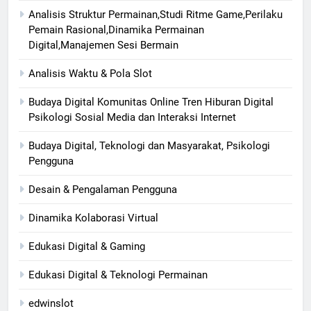
Analisis Struktur Permainan,Studi Ritme Game,Perilaku
Pemain Rasional,Dinamika Permainan
Digital,Manajemen Sesi Bermain
Analisis Waktu & Pola Slot
Budaya Digital Komunitas Online Tren Hiburan Digital
Psikologi Sosial Media dan Interaksi Internet
Budaya Digital, Teknologi dan Masyarakat, Psikologi
Pengguna
Desain & Pengalaman Pengguna
Dinamika Kolaborasi Virtual
Edukasi Digital & Gaming
Edukasi Digital & Teknologi Permainan
edwinslot