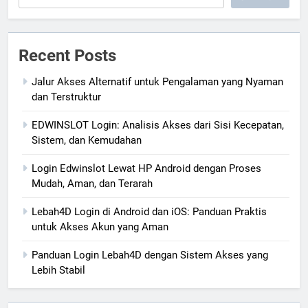
Recent Posts
Jalur Akses Alternatif untuk Pengalaman yang Nyaman
dan Terstruktur
EDWINSLOT Login: Analisis Akses dari Sisi Kecepatan,
Sistem, dan Kemudahan
Login Edwinslot Lewat HP Android dengan Proses
Mudah, Aman, dan Terarah
Lebah4D Login di Android dan iOS: Panduan Praktis
untuk Akses Akun yang Aman
Panduan Login Lebah4D dengan Sistem Akses yang
Lebih Stabil