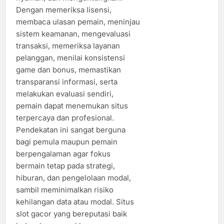
Dengan memeriksa lisensi,
membaca ulasan pemain, meninjau
sistem keamanan, mengevaluasi
transaksi, memeriksa layanan
pelanggan, menilai konsistensi
game dan bonus, memastikan
transparansi informasi, serta
melakukan evaluasi sendiri,
pemain dapat menemukan situs
terpercaya dan profesional.
Pendekatan ini sangat berguna
bagi pemula maupun pemain
berpengalaman agar fokus
bermain tetap pada strategi,
hiburan, dan pengelolaan modal,
sambil meminimalkan risiko
kehilangan data atau modal. Situs
slot gacor yang bereputasi baik