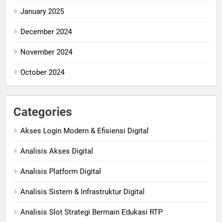
January 2025
December 2024
November 2024
October 2024
Categories
Akses Login Modern & Efisiensi Digital
Analisis Akses Digital
Analisis Platform Digital
Analisis Sistem & Infrastruktur Digital
Analisis Slot Strategi Bermain Edukasi RTP