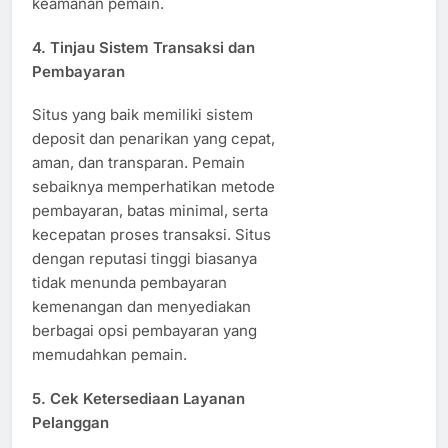
keamanan pemain.
4. Tinjau Sistem Transaksi dan
Pembayaran
Situs yang baik memiliki sistem
deposit dan penarikan yang cepat,
aman, dan transparan. Pemain
sebaiknya memperhatikan metode
pembayaran, batas minimal, serta
kecepatan proses transaksi. Situs
dengan reputasi tinggi biasanya
tidak menunda pembayaran
kemenangan dan menyediakan
berbagai opsi pembayaran yang
memudahkan pemain.
5. Cek Ketersediaan Layanan
Pelanggan