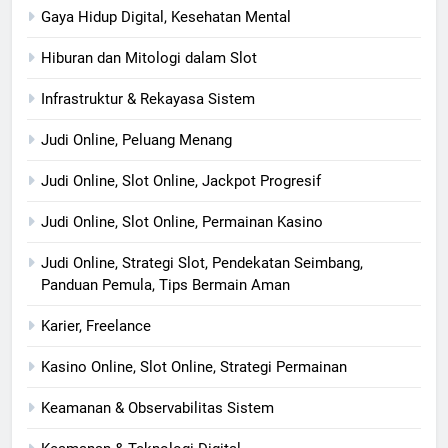
Gaya Hidup Digital, Kesehatan Mental
Hiburan dan Mitologi dalam Slot
Infrastruktur & Rekayasa Sistem
Judi Online, Peluang Menang
Judi Online, Slot Online, Jackpot Progresif
Judi Online, Slot Online, Permainan Kasino
Judi Online, Strategi Slot, Pendekatan Seimbang,
Panduan Pemula, Tips Bermain Aman
Karier, Freelance
Kasino Online, Slot Online, Strategi Permainan
Keamanan & Observabilitas Sistem