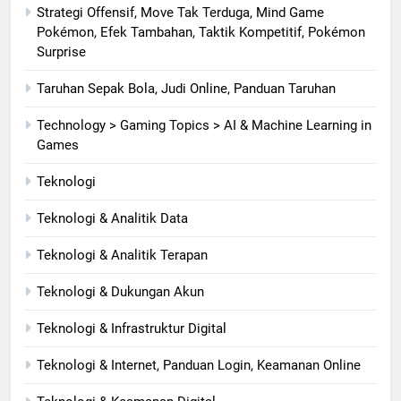
Strategi Offensif, Move Tak Terduga, Mind Game
Pokémon, Efek Tambahan, Taktik Kompetitif, Pokémon
Surprise
Taruhan Sepak Bola, Judi Online, Panduan Taruhan
Technology > Gaming Topics > AI & Machine Learning in
Games
Teknologi
Teknologi & Analitik Data
Teknologi & Analitik Terapan
Teknologi & Dukungan Akun
Teknologi & Infrastruktur Digital
Teknologi & Internet, Panduan Login, Keamanan Online