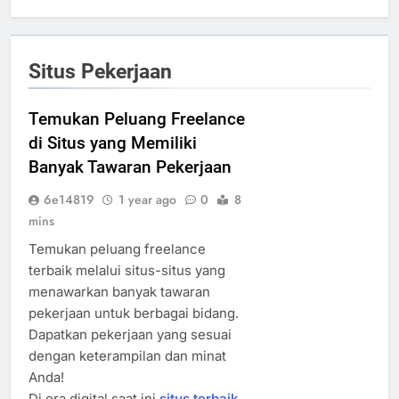
Situs Pekerjaan
Temukan Peluang Freelance
di Situs yang Memiliki
Banyak Tawaran Pekerjaan
6e14819
1 year ago
0
8
mins
Temukan peluang freelance
terbaik melalui situs-situs yang
menawarkan banyak tawaran
pekerjaan untuk berbagai bidang.
Dapatkan pekerjaan yang sesuai
dengan keterampilan dan minat
Anda!
Di era digital saat ini
situs terbaik
,