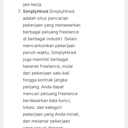
jam kerja.
SimplyHired
SimplyHired
adalah situs pencarian
pekerjaan yang menawarkan
berbagai peluang freelance
di berbagai industri. Selain
mencantumkan pekerjaan
penuh waktu, SimplyHired
juga memiliki berbagai
tawaran freelance, mulai
dari pekerjaan satu kali
hingga kontrak jangka
panjang. Anda dapat
mencari peluang freelance
berdasarkan kata kunci,
lokasi, dan kategori
pekerjaan yang Anda minati,
dan melamar pekerjaan
yang sesuai dengan