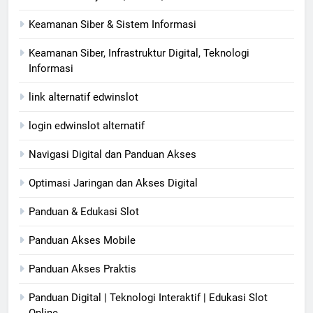
Keamanan Siber & Sistem Informasi
Keamanan Siber, Infrastruktur Digital, Teknologi
Informasi
link alternatif edwinslot
login edwinslot alternatif
Navigasi Digital dan Panduan Akses
Optimasi Jaringan dan Akses Digital
Panduan & Edukasi Slot
Panduan Akses Mobile
Panduan Akses Praktis
Panduan Digital | Teknologi Interaktif | Edukasi Slot