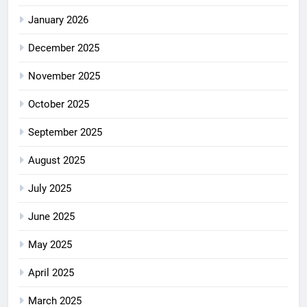
January 2026
December 2025
November 2025
October 2025
September 2025
August 2025
July 2025
June 2025
May 2025
April 2025
March 2025