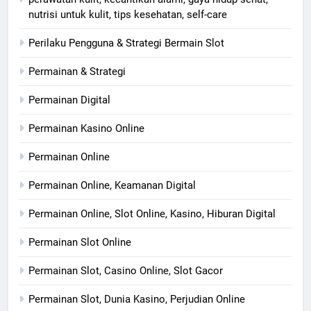
nutrisi untuk kulit, tips kesehatan, self-care
Perilaku Pengguna & Strategi Bermain Slot
Permainan & Strategi
Permainan Digital
Permainan Kasino Online
Permainan Online
Permainan Online, Keamanan Digital
Permainan Online, Slot Online, Kasino, Hiburan Digital
Permainan Slot Online
Permainan Slot, Casino Online, Slot Gacor
Permainan Slot, Dunia Kasino, Perjudian Online