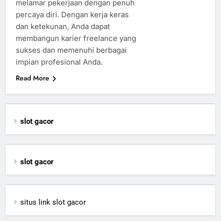
melamar pekerjaan dengan penuh
percaya diri. Dengan kerja keras
dan ketekunan, Anda dapat
membangun karier freelance yang
sukses dan memenuhi berbagai
impian profesional Anda.
Read More
slot gacor
slot gacor
situs link slot gacor