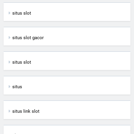
situs slot
situs slot gacor
situs slot
situs
situs link slot