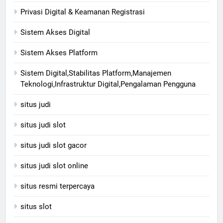
Privasi Digital & Keamanan Registrasi
Sistem Akses Digital
Sistem Akses Platform
Sistem Digital,Stabilitas Platform,Manajemen
Teknologi,Infrastruktur Digital,Pengalaman Pengguna
situs judi
situs judi slot
situs judi slot gacor
situs judi slot online
situs resmi terpercaya
situs slot