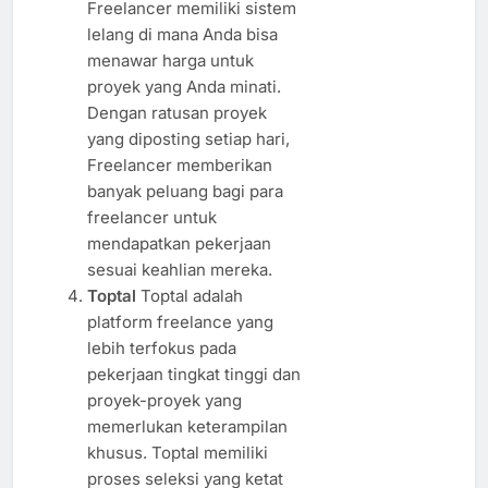
Freelancer memiliki sistem
lelang di mana Anda bisa
menawar harga untuk
proyek yang Anda minati.
Dengan ratusan proyek
yang diposting setiap hari,
Freelancer memberikan
banyak peluang bagi para
freelancer untuk
mendapatkan pekerjaan
sesuai keahlian mereka.
Toptal
Toptal adalah
platform freelance yang
lebih terfokus pada
pekerjaan tingkat tinggi dan
proyek-proyek yang
memerlukan keterampilan
khusus. Toptal memiliki
proses seleksi yang ketat