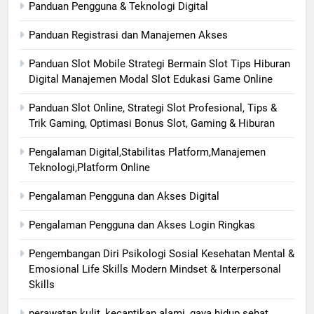
Panduan Pengguna & Teknologi Digital
Panduan Registrasi dan Manajemen Akses
Panduan Slot Mobile Strategi Bermain Slot Tips Hiburan
Digital Manajemen Modal Slot Edukasi Game Online
Panduan Slot Online, Strategi Slot Profesional, Tips &
Trik Gaming, Optimasi Bonus Slot, Gaming & Hiburan
Pengalaman Digital,Stabilitas Platform,Manajemen
Teknologi,Platform Online
Pengalaman Pengguna dan Akses Digital
Pengalaman Pengguna dan Akses Login Ringkas
Pengembangan Diri Psikologi Sosial Kesehatan Mental &
Emosional Life Skills Modern Mindset & Interpersonal
Skills
perawatan kulit, kecantikan alami, gaya hidup sehat,