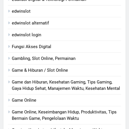
edwinslot
edwinslot alternatif
edwinslot login
Fungsi Akses Digital
Gambling, Slot Online, Permainan
Game & Hiburan / Slot Online
Game dan Hiburan, Kesehatan Gaming, Tips Gaming,
Gaya Hidup Sehat, Manajemen Waktu, Kesehatan Mental
Game Online
Game Online, Keseimbangan Hidup, Produktivitas, Tips
Bermain Game, Pengelolaan Waktu