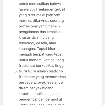
untuk memastikan bahwa
hanya 3% freelancer terbaik
yang diterima di platform
mereka. Jika Anda seorang
profesional yang memiliki
pengalaman dan keahlian
khusus dalam bidang
teknologi, desain, atau
keuangan, Toptal bisa
menjadi tempat yang tepat
untuk menemukan peluang
freelance berkualitas tinggi.
Guru
Guru adalah platform
freelance yang menawarkan
berbagai proyek freelance
dalam banyak bidang,
seperti penulisan, desain,
pengembangan perangkat
lunak, dan konsultasi bisnis.