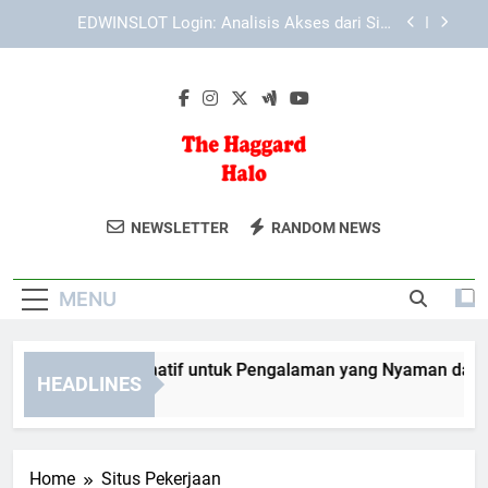
Skip
Login Edwinslot Lewat HP Android dengan
to
Proses Mudah, Aman, dan Terarah
content
Lebah4D Login di Android dan iOS: Panduan
Praktis untuk Akses Akun yang Aman
Jalur Akses Alternatif untuk Pengalaman yang
Nyaman dan Terstruktur
EDWINSLOT Login: Analisis Akses dari Sisi
Kecepatan, Sistem, dan Kemudahan
The Haggard
Baca Inspirasi Hidup Dan Tips
Login Edwinslot Lewat HP Android dengan
NEWSLETTER
RANDOM NEWS
Proses Mudah, Aman, dan Terarah
Halo
Bermanfaat Di The Haggard Halo. Blog
Lebah4D Login di Android dan iOS: Panduan
Untuk Hidup Yang Lebih Bermakna.
Praktis untuk Akses Akun yang Aman
MENU
lur Akses Alternatif untuk Pengalaman yang Nyaman dan Ters
HEADLINES
Weeks Ago
Home
Situs Pekerjaan