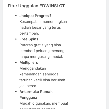
Fitur Unggulan EDWINSLOT
Jackpot Progresif
Kesempatan memenangkan
hadiah besar yang terus
bertambah.
Free Spins
Putaran gratis yang bisa
memberi peluang menang
tanpa mengurangi modal.
Multipliers
Menggandakan
kemenangan sehingga
taruhan kecil bisa berubah
jadi besar.
Antarmuka Ramah
Pengguna
Mudah digunakan, membuat