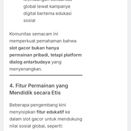
global lewat kampanye
digital bertema edukasi
sosial
Komunitas semacam ini
memperkuat pemahaman bahwa
slot gacor bukan hanya
permainan pribadi, tetapi platform
dialog antarbudaya
yang
menyenangkan.
4.
Fitur Permainan yang
Mendidik secara Etis
Beberapa pengembang kini
menyisipkan
fitur edukatif
ke
dalam slot gacor untuk mendukung
nilai sosial global, seperti: