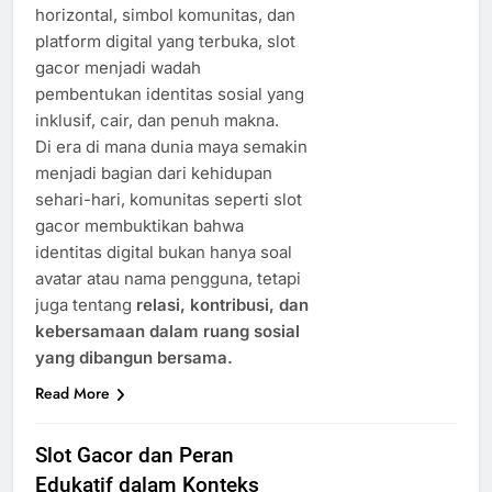
horizontal, simbol komunitas, dan
platform digital yang terbuka, slot
gacor menjadi wadah
pembentukan identitas sosial yang
inklusif, cair, dan penuh makna.
Di era di mana dunia maya semakin
menjadi bagian dari kehidupan
sehari-hari, komunitas seperti slot
gacor membuktikan bahwa
identitas digital bukan hanya soal
avatar atau nama pengguna, tetapi
juga tentang
relasi, kontribusi, dan
kebersamaan dalam ruang sosial
yang dibangun bersama.
Read More
Slot Gacor dan Peran
Edukatif dalam Konteks