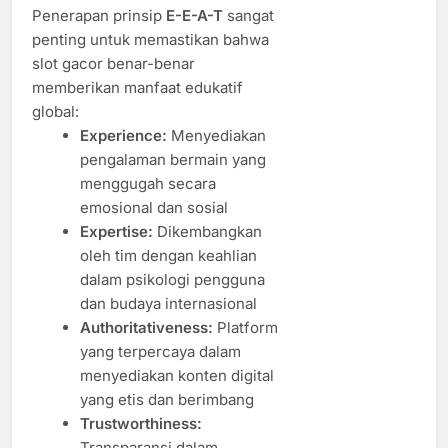
Penerapan prinsip
E-E-A-T
sangat
penting untuk memastikan bahwa
slot gacor benar-benar
memberikan manfaat edukatif
global:
Experience:
Menyediakan
pengalaman bermain yang
menggugah secara
emosional dan sosial
Expertise:
Dikembangkan
oleh tim dengan keahlian
dalam psikologi pengguna
dan budaya internasional
Authoritativeness:
Platform
yang terpercaya dalam
menyediakan konten digital
yang etis dan berimbang
Trustworthiness:
Transparansi dalam