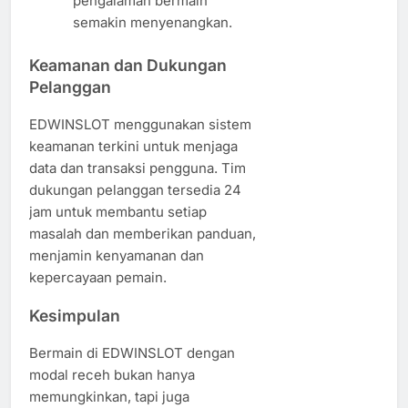
pengalaman bermain
semakin menyenangkan.
Keamanan dan Dukungan
Pelanggan
EDWINSLOT menggunakan sistem
keamanan terkini untuk menjaga
data dan transaksi pengguna. Tim
dukungan pelanggan tersedia 24
jam untuk membantu setiap
masalah dan memberikan panduan,
menjamin kenyamanan dan
kepercayaan pemain.
Kesimpulan
Bermain di EDWINSLOT dengan
modal receh bukan hanya
memungkinkan, tapi juga