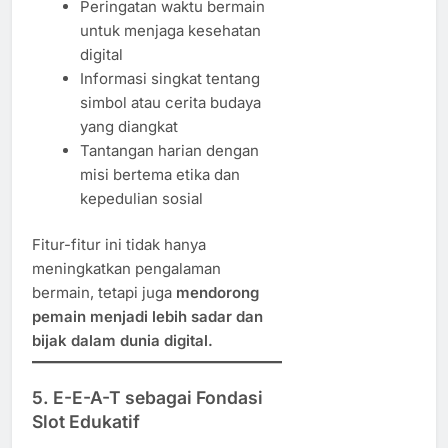
Peringatan waktu bermain
untuk menjaga kesehatan
digital
Informasi singkat tentang
simbol atau cerita budaya
yang diangkat
Tantangan harian dengan
misi bertema etika dan
kepedulian sosial
Fitur-fitur ini tidak hanya
meningkatkan pengalaman
bermain, tetapi juga
mendorong
pemain menjadi lebih sadar dan
bijak dalam dunia digital.
5.
E-E-A-T sebagai Fondasi
Slot Edukatif