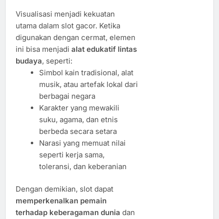
Visualisasi menjadi kekuatan
utama dalam slot gacor. Ketika
digunakan dengan cermat, elemen
ini bisa menjadi
alat edukatif lintas
budaya
, seperti:
Simbol kain tradisional, alat
musik, atau artefak lokal dari
berbagai negara
Karakter yang mewakili
suku, agama, dan etnis
berbeda secara setara
Narasi yang memuat nilai
seperti kerja sama,
toleransi, dan keberanian
Dengan demikian, slot dapat
memperkenalkan pemain
terhadap keberagaman dunia
dan