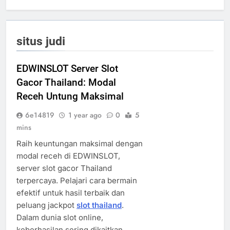
situs judi
EDWINSLOT Server Slot
Gacor Thailand: Modal
Receh Untung Maksimal
6e14819
1 year ago
0
5
mins
Raih keuntungan maksimal dengan
modal receh di EDWINSLOT,
server slot gacor Thailand
terpercaya. Pelajari cara bermain
efektif untuk hasil terbaik dan
peluang jackpot
slot thailand
.
Dalam dunia slot online,
keberhasilan sering dikaitkan