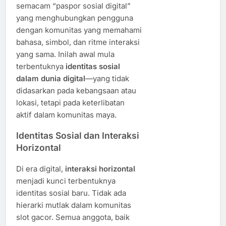
semacam “paspor sosial digital”
yang menghubungkan pengguna
dengan komunitas yang memahami
bahasa, simbol, dan ritme interaksi
yang sama. Inilah awal mula
terbentuknya
identitas sosial
dalam dunia digital
—yang tidak
didasarkan pada kebangsaan atau
lokasi, tetapi pada keterlibatan
aktif dalam komunitas maya.
Identitas Sosial dan Interaksi
Horizontal
Di era digital,
interaksi horizontal
menjadi kunci terbentuknya
identitas sosial baru. Tidak ada
hierarki mutlak dalam komunitas
slot gacor. Semua anggota, baik