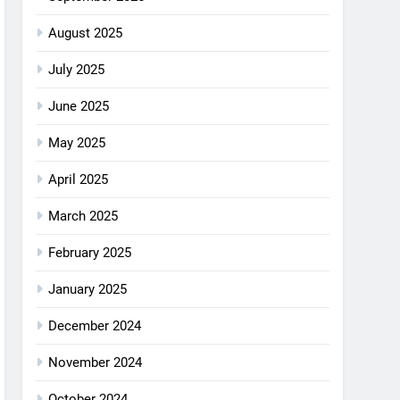
August 2025
July 2025
June 2025
May 2025
April 2025
March 2025
February 2025
January 2025
December 2024
November 2024
October 2024