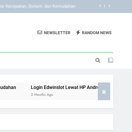
isi Kecepatan, Sistem, dan Kemudahan
ngan Proses Mudah, Aman, dan Terarah
n Praktis untuk Akses Akun yang Aman
NEWSLETTER
RANDOM NEWS
engalaman yang Nyaman dan Terstruktur
tuk Hidup Yang Lebih Bermakna.
isi Kecepatan, Sistem, dan Kemudahan
ngan Proses Mudah, Aman, dan Terarah
n Praktis untuk Akses Akun yang Aman
Login Edwinslot Lewat HP Android dengan Proses Mudah, 
2 Months Ago