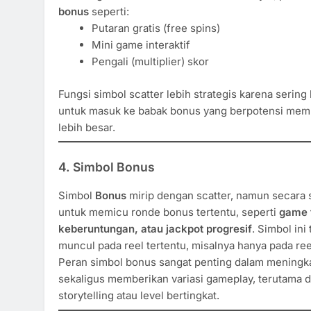
bonus
seperti:
Putaran gratis (free spins)
Mini game interaktif
Pengali (multiplier) skor
Fungsi simbol scatter lebih strategis karena sering 
untuk masuk ke babak bonus yang berpotensi mem
lebih besar.
4.
Simbol Bonus
Simbol
Bonus
mirip dengan scatter, namun secara 
untuk memicu ronde bonus tertentu, seperti
game 
keberuntungan, atau jackpot progresif
. Simbol in
muncul pada reel tertentu, misalnya hanya pada reel 
Peran simbol bonus sangat penting dalam meningk
sekaligus memberikan variasi gameplay, terutama d
storytelling atau level bertingkat.