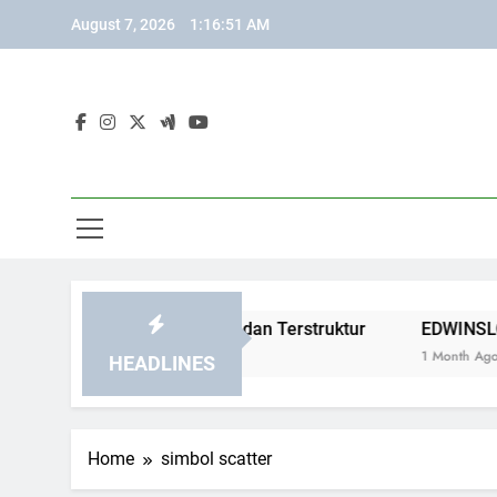
Skip
August 7, 2026
1:16:52 AM
to
content
The
Baca Insp
aman yang Nyaman dan Terstruktur
EDWINSLOT Login: Ana
1 Month Ago
HEADLINES
Home
simbol scatter