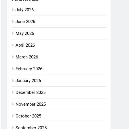
July 2026
June 2026
May 2026
April 2026
March 2026
February 2026
January 2026
December 2025
November 2025
October 2025
September 2025