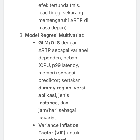
efek tertunda (mis.
load tinggi sekarang
memengaruhi ΔRTP di
masa depan).
Model Regresi Multivariat:
GLM/OLS
dengan
ΔRTP sebagai variabel
dependen, beban
(CPU, p99 latency,
memori) sebagai
prediktor; sertakan
dummy region
,
versi
aplikasi
,
jenis
instance
, dan
jam/hari
sebagai
kovariat.
Variance Inflation
Factor (VIF)
untuk