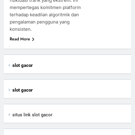
fluktuasi trafik yang ekstrem. Ini
mempertegas komitmen platform
terhadap keadilan algoritmik dan
pengalaman pengguna yang
konsisten.
Read More
slot gacor
slot gacor
situs link slot gacor