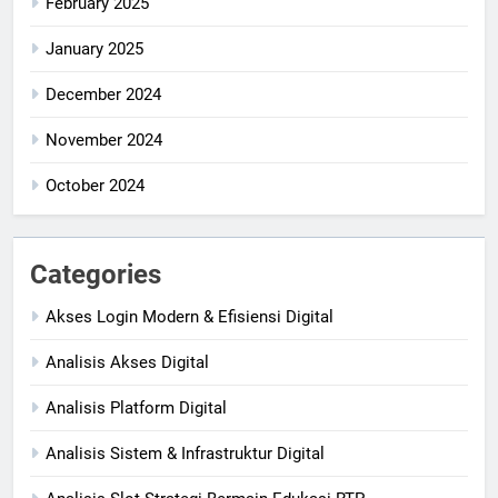
February 2025
January 2025
December 2024
November 2024
October 2024
Categories
Akses Login Modern & Efisiensi Digital
Analisis Akses Digital
Analisis Platform Digital
Analisis Sistem & Infrastruktur Digital