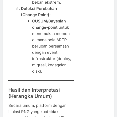
beban ekstrem.
Deteksi Perubahan
(Change Point):
CUSUM
/
Bayesian
change-point
untuk
menemukan momen
di mana pola ΔRTP
berubah bersamaan
dengan event
infrastruktur (deploy,
migrasi, kegagalan
disk).
Hasil dan Interpretasi
(Kerangka Umum)
Secara umum, platform dengan
isolasi RNG yang kuat
tidak