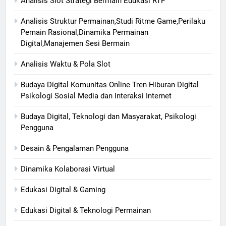
Analisis Slot Strategi Bermain Edukasi RTP
Analisis Struktur Permainan,Studi Ritme Game,Perilaku
Pemain Rasional,Dinamika Permainan
Digital,Manajemen Sesi Bermain
Analisis Waktu & Pola Slot
Budaya Digital Komunitas Online Tren Hiburan Digital
Psikologi Sosial Media dan Interaksi Internet
Budaya Digital, Teknologi dan Masyarakat, Psikologi
Pengguna
Desain & Pengalaman Pengguna
Dinamika Kolaborasi Virtual
Edukasi Digital & Gaming
Edukasi Digital & Teknologi Permainan