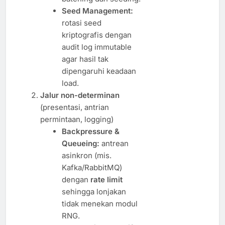
Seed Management:
rotasi seed
kriptografis dengan
audit log immutable
agar hasil tak
dipengaruhi keadaan
load.
Jalur non-determinan
(presentasi, antrian
permintaan, logging)
Backpressure &
Queueing:
antrean
asinkron (mis.
Kafka/RabbitMQ)
dengan
rate limit
sehingga lonjakan
tidak menekan modul
RNG.