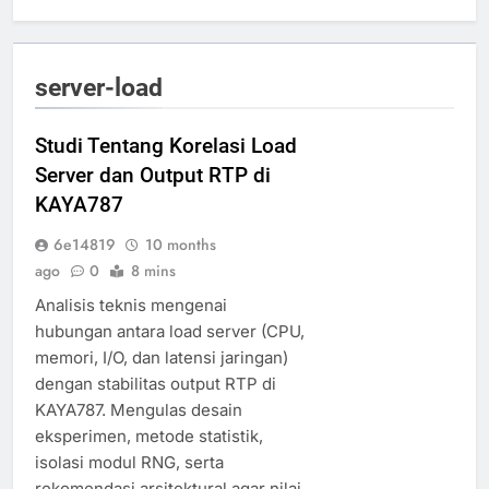
server-load
Studi Tentang Korelasi Load
Server dan Output RTP di
KAYA787
6e14819
10 months
ago
0
8 mins
Analisis teknis mengenai
hubungan antara load server (CPU,
memori, I/O, dan latensi jaringan)
dengan stabilitas output RTP di
KAYA787. Mengulas desain
eksperimen, metode statistik,
isolasi modul RNG, serta
rekomendasi arsitektural agar nilai