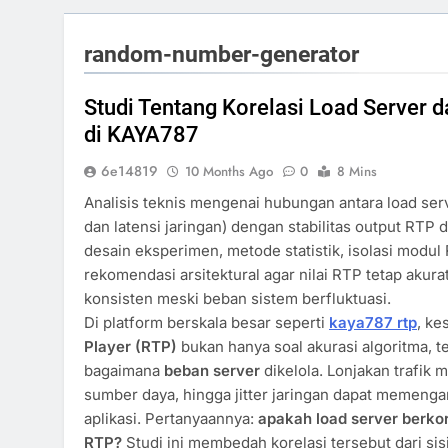
random-number-generator
Studi Tentang Korelasi Load Server 
di KAYA787
6e14819
10 Months Ago
0
8 Mins
Analisis teknis mengenai hubungan antara load serv
dan latensi jaringan) dengan stabilitas output RTP
desain eksperimen, metode statistik, isolasi modul
rekomendasi arsitektural agar nilai RTP tetap akura
konsisten meski beban sistem berfluktuasi.
Di platform berskala besar seperti
kaya787 rtp
, ke
Player (RTP)
bukan hanya soal akurasi algoritma, te
bagaimana
beban server
dikelola. Lonjakan trafik 
sumber daya, hingga jitter jaringan dapat memeng
aplikasi. Pertanyaannya:
apakah load server berkor
RTP?
Studi ini membedah korelasi tersebut dari si