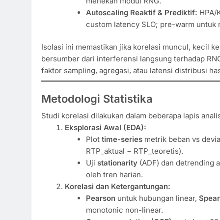
menekan modul RNG.
Autoscaling Reaktif & Prediktif:
HPA/K
custom latency SLO; pre-warm untuk 
Isolasi ini memastikan jika korelasi muncul, kecil 
bersumber dari interferensi langsung terhadap R
faktor sampling, agregasi, atau latensi distribusi has
Metodologi Statistika
Studi korelasi dilakukan dalam beberapa lapis analis
Eksplorasi Awal (EDA):
Plot
time-series
metrik beban vs devi
RTP_aktual − RTP_teoretis).
Uji
stationarity
(ADF) dan detrending ag
oleh tren harian.
Korelasi dan Ketergantungan:
Pearson
untuk hubungan linear,
Spea
monotonic non-linear.