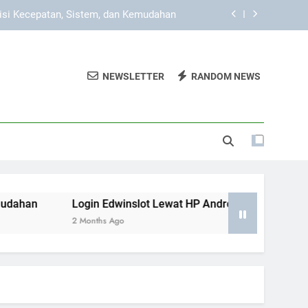
isi Kecepatan, Sistem, dan Kemudahan
ngan Proses Mudah, Aman, dan Terarah
n Praktis untuk Akses Akun yang Aman
NEWSLETTER
RANDOM NEWS
engalaman yang Nyaman dan Terstruktur
tuk Hidup Yang Lebih Bermakna.
isi Kecepatan, Sistem, dan Kemudahan
ngan Proses Mudah, Aman, dan Terarah
n Praktis untuk Akses Akun yang Aman
Login Edwinslot Lewat HP Android dengan Proses Mudah, A
2 Months Ago