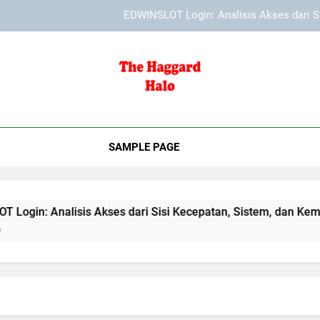
EDWINSLOT Login: Analisis Akses dari S
Login Edwinslot Lewat HP Android de
Lebah4D Login di Android dan iOS: Pandua
 Haggard Halo
Jalur Akses Alternatif untuk P
irasi Hidup Dan Tips Bermanfaat Di The Haggard Halo. Blog Un
EDWINSLOT Login: Analisis Akses dari S
SAMPLE PAGE
Login Edwinslot Lewat HP Android de
Lebah4D Login di Android dan iOS: Pandua
lisis Akses dari Sisi Kecepatan, Sistem, dan Kemudahan