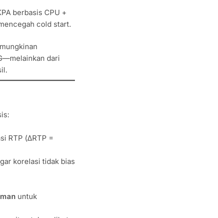
PA berbasis CPU +
mencegah cold start.
kemungkinan
NG—melainkan dari
il.
is:
asi RTP (ΔRTP =
ar korelasi tidak bias
rman
untuk