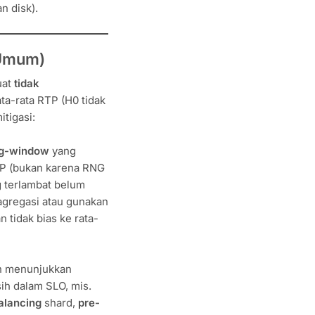
n disk).
 Umum)
uat
tidak
ata-rata RTP (H0 tidak
itigasi:
ng-window
yang
TP (bukan karena RNG
g terlambat belum
 agregasi atau gunakan
 tidak bias ke rata-
in menunjukkan
ih dalam SLO, mis.
alancing
shard,
pre-