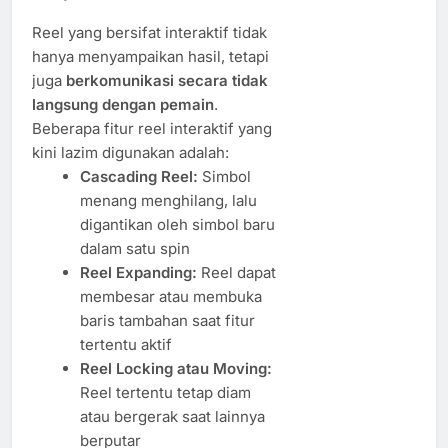
Reel yang bersifat interaktif tidak
hanya menyampaikan hasil, tetapi
juga
berkomunikasi secara tidak
langsung dengan pemain
.
Beberapa fitur reel interaktif yang
kini lazim digunakan adalah:
Cascading Reel:
Simbol
menang menghilang, lalu
digantikan oleh simbol baru
dalam satu spin
Reel Expanding:
Reel dapat
membesar atau membuka
baris tambahan saat fitur
tertentu aktif
Reel Locking atau Moving:
Reel tertentu tetap diam
atau bergerak saat lainnya
berputar