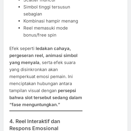
Simbol tinggi tersusun
sebagian
Kombinasi hampir menang
Reel memasuki mode
bonus/free spin
Efek seperti
ledakan cahaya,
pergeseran reel, animasi simbol
yang menyala
, serta efek suara
yang disinkronkan akan
memperkuat emosi pemain. Ini
menciptakan hubungan antara
tampilan visual dengan
persepsi
bahwa slot tersebut sedang dalam
“fase menguntungkan.”
4. Reel Interaktif dan
Respons Emosional