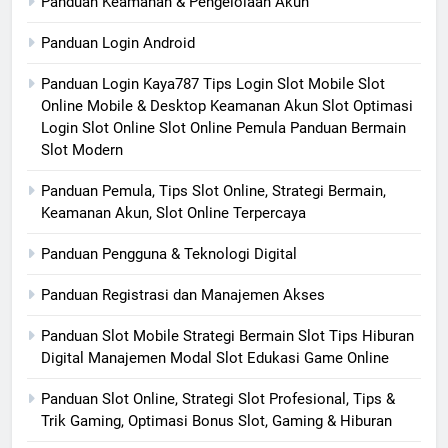
Panduan Keamanan & Pengelolaan Akun
Panduan Login Android
Panduan Login Kaya787 Tips Login Slot Mobile Slot
Online Mobile & Desktop Keamanan Akun Slot Optimasi
Login Slot Online Slot Online Pemula Panduan Bermain
Slot Modern
Panduan Pemula, Tips Slot Online, Strategi Bermain,
Keamanan Akun, Slot Online Terpercaya
Panduan Pengguna & Teknologi Digital
Panduan Registrasi dan Manajemen Akses
Panduan Slot Mobile Strategi Bermain Slot Tips Hiburan
Digital Manajemen Modal Slot Edukasi Game Online
Panduan Slot Online, Strategi Slot Profesional, Tips &
Trik Gaming, Optimasi Bonus Slot, Gaming & Hiburan