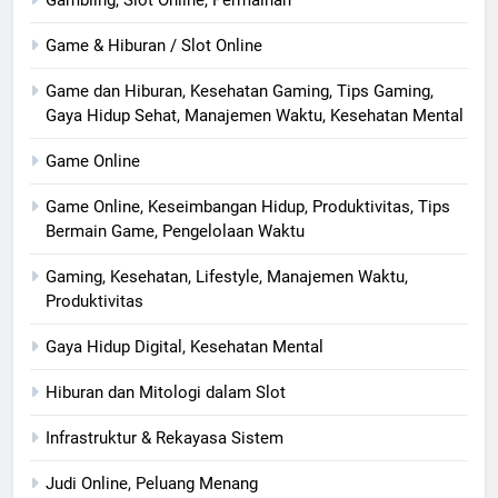
Game & Hiburan / Slot Online
Game dan Hiburan, Kesehatan Gaming, Tips Gaming,
Gaya Hidup Sehat, Manajemen Waktu, Kesehatan Mental
Game Online
Game Online, Keseimbangan Hidup, Produktivitas, Tips
Bermain Game, Pengelolaan Waktu
Gaming, Kesehatan, Lifestyle, Manajemen Waktu,
Produktivitas
Gaya Hidup Digital, Kesehatan Mental
Hiburan dan Mitologi dalam Slot
Infrastruktur & Rekayasa Sistem
Judi Online, Peluang Menang