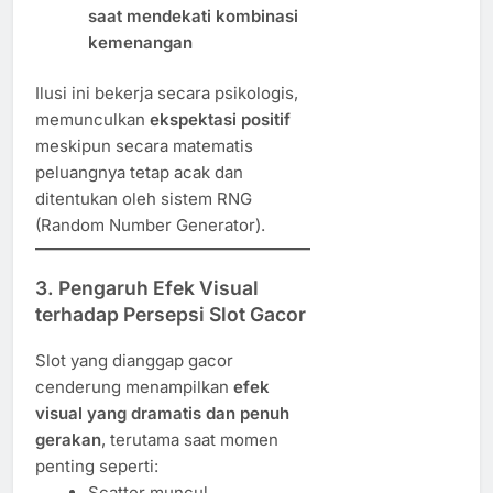
saat mendekati kombinasi
kemenangan
Ilusi ini bekerja secara psikologis,
memunculkan
ekspektasi positif
meskipun secara matematis
peluangnya tetap acak dan
ditentukan oleh sistem RNG
(Random Number Generator).
3. Pengaruh Efek Visual
terhadap Persepsi Slot Gacor
Slot yang dianggap gacor
cenderung menampilkan
efek
visual yang dramatis dan penuh
gerakan
, terutama saat momen
penting seperti:
Scatter muncul