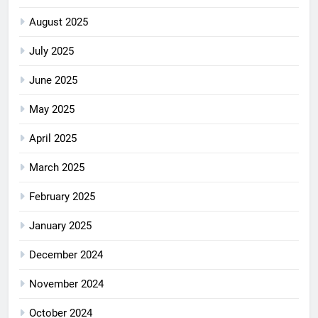
August 2025
July 2025
June 2025
May 2025
April 2025
March 2025
February 2025
January 2025
December 2024
November 2024
October 2024