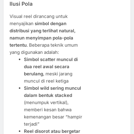
Ilusi Pola
Visual reel dirancang untuk
menyajikan
simbol dengan
distribusi yang terlihat natural,
namun menyimpan pola-pola
tertentu
. Beberapa teknik umum
yang digunakan adalah:
Simbol scatter muncul di
dua reel awal secara
berulang
, meski jarang
muncul di reel ketiga
Simbol wild sering muncul
dalam bentuk stacked
(menumpuk vertikal),
memberi kesan bahwa
kemenangan besar “hampir
terjadi”
Reel disorot atau bergetar