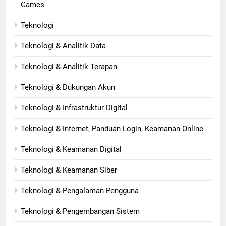
Games
Teknologi
Teknologi & Analitik Data
Teknologi & Analitik Terapan
Teknologi & Dukungan Akun
Teknologi & Infrastruktur Digital
Teknologi & Internet, Panduan Login, Keamanan Online
Teknologi & Keamanan Digital
Teknologi & Keamanan Siber
Teknologi & Pengalaman Pengguna
Teknologi & Pengembangan Sistem