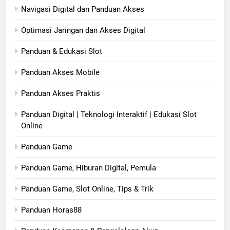
Navigasi Digital dan Panduan Akses
Optimasi Jaringan dan Akses Digital
Panduan & Edukasi Slot
Panduan Akses Mobile
Panduan Akses Praktis
Panduan Digital | Teknologi Interaktif | Edukasi Slot
Online
Panduan Game
Panduan Game, Hiburan Digital, Pemula
Panduan Game, Slot Online, Tips & Trik
Panduan Horas88