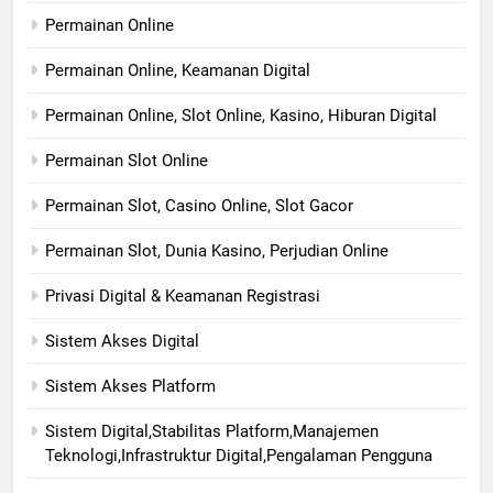
Permainan Online
Permainan Online, Keamanan Digital
Permainan Online, Slot Online, Kasino, Hiburan Digital
Permainan Slot Online
Permainan Slot, Casino Online, Slot Gacor
Permainan Slot, Dunia Kasino, Perjudian Online
Privasi Digital & Keamanan Registrasi
Sistem Akses Digital
Sistem Akses Platform
Sistem Digital,Stabilitas Platform,Manajemen
Teknologi,Infrastruktur Digital,Pengalaman Pengguna