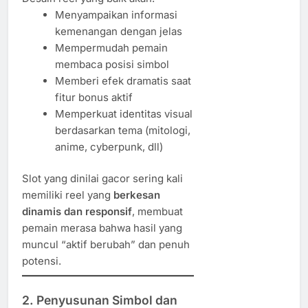
Menyampaikan informasi
kemenangan dengan jelas
Mempermudah pemain
membaca posisi simbol
Memberi efek dramatis saat
fitur bonus aktif
Memperkuat identitas visual
berdasarkan tema (mitologi,
anime, cyberpunk, dll)
Slot yang dinilai gacor sering kali
memiliki reel yang
berkesan
dinamis dan responsif
, membuat
pemain merasa bahwa hasil yang
muncul “aktif berubah” dan penuh
potensi.
2. Penyusunan Simbol dan