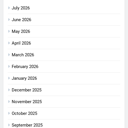
July 2026
June 2026
May 2026
April 2026
March 2026
February 2026
January 2026
December 2025
November 2025
October 2025
September 2025