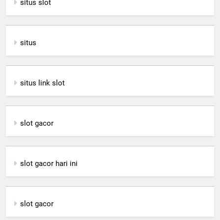
situs slot
situs
situs link slot
slot gacor
slot gacor hari ini
slot gacor