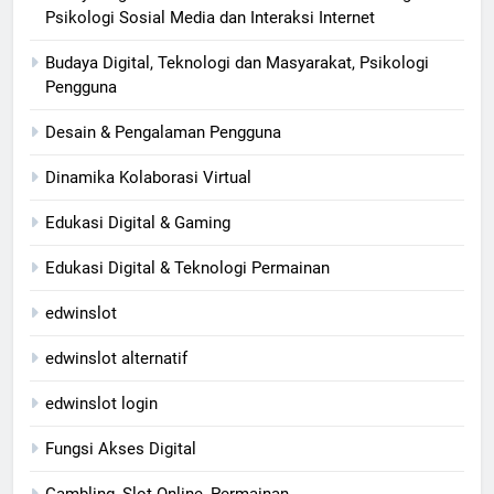
Psikologi Sosial Media dan Interaksi Internet
Budaya Digital, Teknologi dan Masyarakat, Psikologi
Pengguna
Desain & Pengalaman Pengguna
Dinamika Kolaborasi Virtual
Edukasi Digital & Gaming
Edukasi Digital & Teknologi Permainan
edwinslot
edwinslot alternatif
edwinslot login
Fungsi Akses Digital
Gambling, Slot Online, Permainan