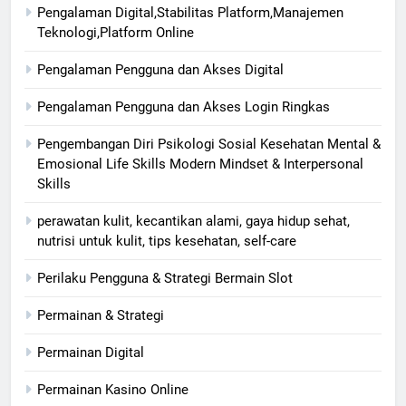
Pengalaman Digital,Stabilitas Platform,Manajemen
Teknologi,Platform Online
Pengalaman Pengguna dan Akses Digital
Pengalaman Pengguna dan Akses Login Ringkas
Pengembangan Diri Psikologi Sosial Kesehatan Mental &
Emosional Life Skills Modern Mindset & Interpersonal
Skills
perawatan kulit, kecantikan alami, gaya hidup sehat,
nutrisi untuk kulit, tips kesehatan, self-care
Perilaku Pengguna & Strategi Bermain Slot
Permainan & Strategi
Permainan Digital
Permainan Kasino Online