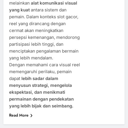
melainkan
alat komunikasi visual
yang kuat
antara sistem dan
pemain. Dalam konteks slot gacor,
reel yang dirancang dengan
cermat akan meningkatkan
persepsi kemenangan, mendorong
partisipasi lebih tinggi, dan
menciptakan pengalaman bermain
yang lebih mendalam.
Dengan memahami cara visual reel
memengaruhi perilaku, pemain
dapat
lebih sadar dalam
menyusun strategi, mengelola
ekspektasi, dan menikmati
permainan dengan pendekatan
yang lebih bijak dan seimbang.
Read More