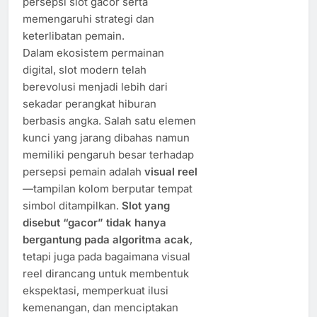
persepsi slot gacor serta
memengaruhi strategi dan
keterlibatan pemain.
Dalam ekosistem permainan
digital, slot modern telah
berevolusi menjadi lebih dari
sekadar perangkat hiburan
berbasis angka. Salah satu elemen
kunci yang jarang dibahas namun
memiliki pengaruh besar terhadap
persepsi pemain adalah
visual reel
—tampilan kolom berputar tempat
simbol ditampilkan.
Slot yang
disebut “gacor” tidak hanya
bergantung pada algoritma acak
,
tetapi juga pada bagaimana visual
reel dirancang untuk membentuk
ekspektasi, memperkuat ilusi
kemenangan, dan menciptakan