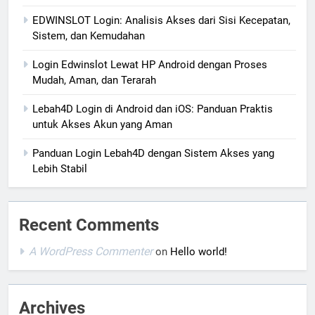
EDWINSLOT Login: Analisis Akses dari Sisi Kecepatan,
Sistem, dan Kemudahan
Login Edwinslot Lewat HP Android dengan Proses
Mudah, Aman, dan Terarah
Lebah4D Login di Android dan iOS: Panduan Praktis
untuk Akses Akun yang Aman
Panduan Login Lebah4D dengan Sistem Akses yang
Lebih Stabil
Recent Comments
A WordPress Commenter
on
Hello world!
Archives