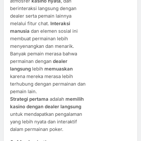
atmosfer
kasino nyata
, dan
berinteraksi langsung dengan
dealer serta pemain lainnya
melalui fitur chat.
Interaksi
manusia
dan elemen sosial ini
membuat permainan lebih
menyenangkan dan menarik.
Banyak pemain merasa bahwa
permainan dengan
dealer
langsung
lebih
memuaskan
karena mereka merasa lebih
terhubung dengan permainan dan
pemain lain.
Strategi pertama
adalah
memilih
kasino dengan dealer langsung
untuk mendapatkan pengalaman
yang lebih nyata dan interaktif
dalam permainan poker.