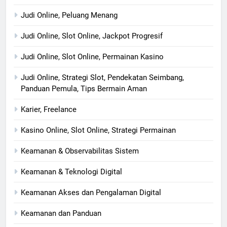
Judi Online, Peluang Menang
Judi Online, Slot Online, Jackpot Progresif
Judi Online, Slot Online, Permainan Kasino
Judi Online, Strategi Slot, Pendekatan Seimbang,
Panduan Pemula, Tips Bermain Aman
Karier, Freelance
Kasino Online, Slot Online, Strategi Permainan
Keamanan & Observabilitas Sistem
Keamanan & Teknologi Digital
Keamanan Akses dan Pengalaman Digital
Keamanan dan Panduan