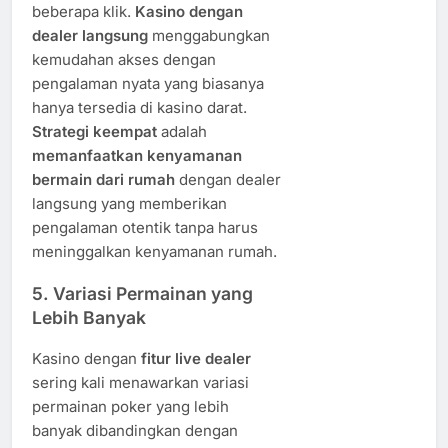
beberapa klik.
Kasino dengan
dealer langsung
menggabungkan
kemudahan akses dengan
pengalaman nyata yang biasanya
hanya tersedia di kasino darat.
Strategi keempat
adalah
memanfaatkan kenyamanan
bermain dari rumah
dengan dealer
langsung yang memberikan
pengalaman otentik tanpa harus
meninggalkan kenyamanan rumah.
5. Variasi Permainan yang
Lebih Banyak
Kasino dengan
fitur live dealer
sering kali menawarkan variasi
permainan poker yang lebih
banyak dibandingkan dengan