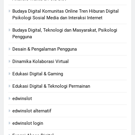
Budaya Digital Komunitas Online Tren Hiburan Digital
Psikologi Sosial Media dan Interaksi Internet
Budaya Digital, Teknologi dan Masyarakat, Psikologi
Pengguna
Desain & Pengalaman Pengguna
Dinamika Kolaborasi Virtual
Edukasi Digital & Gaming
Edukasi Digital & Teknologi Permainan
edwinslot
edwinslot alternatif
edwinslot login