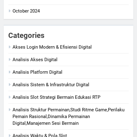
October 2024
Categories
Akses Login Modern & Efisiensi Digital
Analisis Akses Digital
Analisis Platform Digital
Analisis Sistem & Infrastruktur Digital
Analisis Slot Strategi Bermain Edukasi RTP
Analisis Struktur Permainan,Studi Ritme Game,Perilaku
Pemain Rasional,Dinamika Permainan
Digital,Manajemen Sesi Bermain
Analisis Waktu & Pola Slot