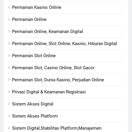
Permainan Kasino Online
Permainan Online
Permainan Online, Keamanan Digital
Permainan Online, Slot Online, Kasino, Hiburan Digital
Permainan Slot Online
Permainan Slot, Casino Online, Slot Gacor
Permainan Slot, Dunia Kasino, Perjudian Online
Privasi Digital & Keamanan Registrasi
Sistem Akses Digital
Sistem Akses Platform
Sistem Digital,Stabilitas Platform,Manajemen