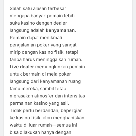
Salah satu alasan terbesar
mengapa banyak pemain lebih
suka kasino dengan dealer
langsung adalah
kenyamanan
.
Pemain dapat menikmati
pengalaman poker yang sangat
mirip dengan kasino fisik, tetapi
tanpa harus meninggalkan rumah.
Live dealer
memungkinkan pemain
untuk bermain di meja poker
langsung dari kenyamanan ruang
tamu mereka, sambil tetap
merasakan atmosfer dan intensitas
permainan kasino yang asli.
Tidak perlu berdandan, bepergian
ke kasino fisik, atau menghabiskan
waktu di luar rumah—semua ini
bisa dilakukan hanya dengan