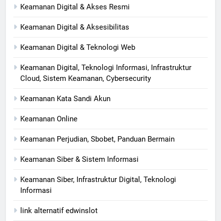
Keamanan Digital & Akses Resmi
Keamanan Digital & Aksesibilitas
Keamanan Digital & Teknologi Web
Keamanan Digital, Teknologi Informasi, Infrastruktur
Cloud, Sistem Keamanan, Cybersecurity
Keamanan Kata Sandi Akun
Keamanan Online
Keamanan Perjudian, Sbobet, Panduan Bermain
Keamanan Siber & Sistem Informasi
Keamanan Siber, Infrastruktur Digital, Teknologi
Informasi
link alternatif edwinslot