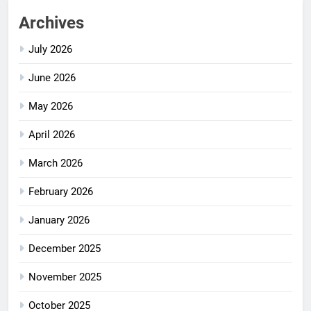
Archives
July 2026
June 2026
May 2026
April 2026
March 2026
February 2026
January 2026
December 2025
November 2025
October 2025