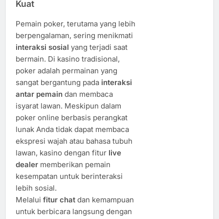
Kuat
Pemain poker, terutama yang lebih
berpengalaman, sering menikmati
interaksi sosial
yang terjadi saat
bermain. Di kasino tradisional,
poker adalah permainan yang
sangat bergantung pada
interaksi
antar pemain
dan membaca
isyarat lawan. Meskipun dalam
poker online berbasis perangkat
lunak Anda tidak dapat membaca
ekspresi wajah atau bahasa tubuh
lawan, kasino dengan fitur
live
dealer
memberikan pemain
kesempatan untuk berinteraksi
lebih sosial.
Melalui
fitur chat
dan kemampuan
untuk berbicara langsung dengan