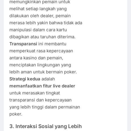
memungkinkan pemain untuk
melihat setiap langkah yang
dilakukan oleh dealer, pemain
merasa lebih yakin bahwa tidak ada
manipulasi dalam cara kartu
dibagikan atau taruhan diterima.
Transparansi
ini membantu
memperkuat rasa kepercayaan
antara kasino dan pemain,
menciptakan lingkungan yang
lebih aman untuk bermain poker.
Strategi kedua
adalah
memanfaatkan fitur live dealer
untuk merasakan tingkat
transparansi dan kepercayaan
yang lebih tinggi dalam permainan
poker.
3. Interaksi Sosial yang Lebih