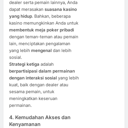
dealer serta pemain lainnya, Anda
dapat merasakan
suasana kasino
yang hidup
. Bahkan, beberapa
kasino memungkinkan Anda untuk
membentuk meja poker pribadi
dengan teman-teman atau pemain
lain, menciptakan pengalaman
yang lebih
mengenal
dan lebih
sosial.
Strategi ketiga
adalah
berpartisipasi dalam permainan
dengan interaksi sosial
yang lebih
kuat, baik dengan dealer atau
sesama pemain, untuk
meningkatkan keseruan
permainan.
4. Kemudahan Akses dan
Kenyamanan