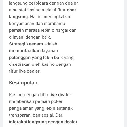
langsung berbicara dengan dealer
atau staf kasino melalui fitur
chat
langsung
. Hal ini meningkatkan
kenyamanan dan membantu
pemain merasa lebih dihargai dan
dilayani dengan baik.
Strategi keenam
adalah
memanfaatkan layanan
pelanggan yang lebih baik
yang
disediakan oleh kasino dengan
fitur live dealer.
Kesimpulan
Kasino dengan fitur
live dealer
memberikan pemain poker
pengalaman yang lebih autentik,
transparan, dan sosial. Dari
interaksi langsung dengan dealer