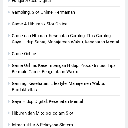
Fungsi Akses Digital
Gambling, Slot Online, Permainan
Game & Hiburan / Slot Online
Game dan Hiburan, Kesehatan Gaming, Tips Gaming,
Gaya Hidup Sehat, Manajemen Waktu, Kesehatan Mental
Game Online
Game Online, Keseimbangan Hidup, Produktivitas, Tips
Bermain Game, Pengelolaan Waktu
Gaming, Kesehatan, Lifestyle, Manajemen Waktu,
Produktivitas
Gaya Hidup Digital, Kesehatan Mental
Hiburan dan Mitologi dalam Slot
Infrastruktur & Rekayasa Sistem