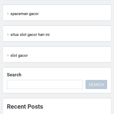
spaceman gacor
situs slot gacor hari ini
slot gacor
Search
SEARCH
Recent Posts