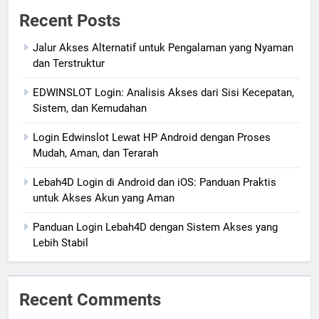
Recent Posts
Jalur Akses Alternatif untuk Pengalaman yang Nyaman
dan Terstruktur
EDWINSLOT Login: Analisis Akses dari Sisi Kecepatan,
Sistem, dan Kemudahan
Login Edwinslot Lewat HP Android dengan Proses
Mudah, Aman, dan Terarah
Lebah4D Login di Android dan iOS: Panduan Praktis
untuk Akses Akun yang Aman
Panduan Login Lebah4D dengan Sistem Akses yang
Lebih Stabil
Recent Comments