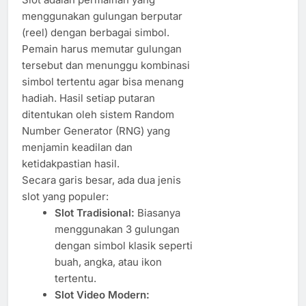
menggunakan gulungan berputar
(reel) dengan berbagai simbol.
Pemain harus memutar gulungan
tersebut dan menunggu kombinasi
simbol tertentu agar bisa menang
hadiah. Hasil setiap putaran
ditentukan oleh sistem Random
Number Generator (RNG) yang
menjamin keadilan dan
ketidakpastian hasil.
Secara garis besar, ada dua jenis
slot yang populer:
Slot Tradisional:
Biasanya
menggunakan 3 gulungan
dengan simbol klasik seperti
buah, angka, atau ikon
tertentu.
Slot Video Modern: