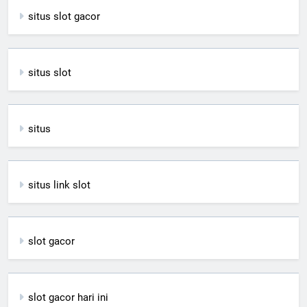
situs slot gacor
situs slot
situs
situs link slot
slot gacor
slot gacor hari ini