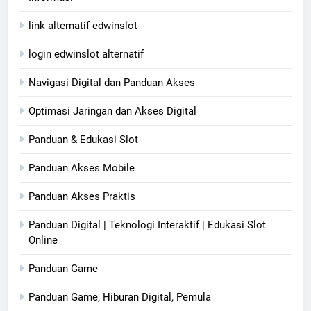
link alternatif edwinslot
login edwinslot alternatif
Navigasi Digital dan Panduan Akses
Optimasi Jaringan dan Akses Digital
Panduan & Edukasi Slot
Panduan Akses Mobile
Panduan Akses Praktis
Panduan Digital | Teknologi Interaktif | Edukasi Slot
Online
Panduan Game
Panduan Game, Hiburan Digital, Pemula