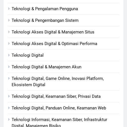
Teknologi & Pengalaman Pengguna
Teknologi & Pengembangan Sistem
Teknologi Akses Digital & Manajemen Situs
Teknologi Akses Digital & Optimasi Performa
Teknologi Digital
Teknologi Digital & Manajemen Akun
Teknologi Digital, Game Online, Inovasi Platform,
Ekosistem Digital
Teknologi Digital, Keamanan Siber, Privasi Data
Teknologi Digital, Panduan Online, Keamanan Web
Teknologi Informasi, Keamanan Siber, Infrastruktur
Digital, Manajemen Risiko