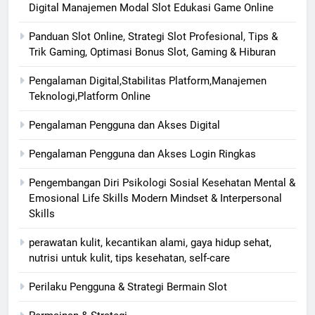
Digital Manajemen Modal Slot Edukasi Game Online
Panduan Slot Online, Strategi Slot Profesional, Tips &
Trik Gaming, Optimasi Bonus Slot, Gaming & Hiburan
Pengalaman Digital,Stabilitas Platform,Manajemen
Teknologi,Platform Online
Pengalaman Pengguna dan Akses Digital
Pengalaman Pengguna dan Akses Login Ringkas
Pengembangan Diri Psikologi Sosial Kesehatan Mental &
Emosional Life Skills Modern Mindset & Interpersonal
Skills
perawatan kulit, kecantikan alami, gaya hidup sehat,
nutrisi untuk kulit, tips kesehatan, self-care
Perilaku Pengguna & Strategi Bermain Slot