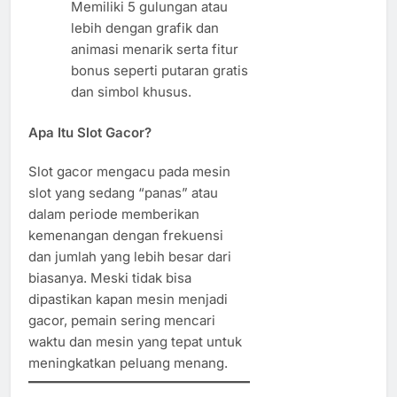
Memiliki 5 gulungan atau
lebih dengan grafik dan
animasi menarik serta fitur
bonus seperti putaran gratis
dan simbol khusus.
Apa Itu Slot Gacor?
Slot gacor mengacu pada mesin
slot yang sedang “panas” atau
dalam periode memberikan
kemenangan dengan frekuensi
dan jumlah yang lebih besar dari
biasanya. Meski tidak bisa
dipastikan kapan mesin menjadi
gacor, pemain sering mencari
waktu dan mesin yang tepat untuk
meningkatkan peluang menang.