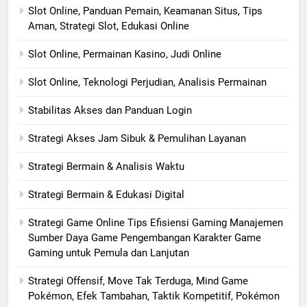
Slot Online, Panduan Pemain, Keamanan Situs, Tips
Aman, Strategi Slot, Edukasi Online
Slot Online, Permainan Kasino, Judi Online
Slot Online, Teknologi Perjudian, Analisis Permainan
Stabilitas Akses dan Panduan Login
Strategi Akses Jam Sibuk & Pemulihan Layanan
Strategi Bermain & Analisis Waktu
Strategi Bermain & Edukasi Digital
Strategi Game Online Tips Efisiensi Gaming Manajemen
Sumber Daya Game Pengembangan Karakter Game
Gaming untuk Pemula dan Lanjutan
Strategi Offensif, Move Tak Terduga, Mind Game
Pokémon, Efek Tambahan, Taktik Kompetitif, Pokémon