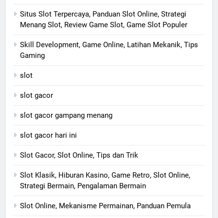
Situs Slot Terpercaya, Panduan Slot Online, Strategi
Menang Slot, Review Game Slot, Game Slot Populer
Skill Development, Game Online, Latihan Mekanik, Tips
Gaming
slot
slot gacor
slot gacor gampang menang
slot gacor hari ini
Slot Gacor, Slot Online, Tips dan Trik
Slot Klasik, Hiburan Kasino, Game Retro, Slot Online,
Strategi Bermain, Pengalaman Bermain
Slot Online, Mekanisme Permainan, Panduan Pemula