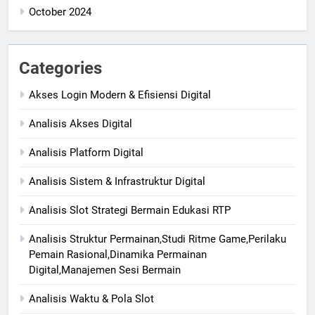
October 2024
Categories
Akses Login Modern & Efisiensi Digital
Analisis Akses Digital
Analisis Platform Digital
Analisis Sistem & Infrastruktur Digital
Analisis Slot Strategi Bermain Edukasi RTP
Analisis Struktur Permainan,Studi Ritme Game,Perilaku
Pemain Rasional,Dinamika Permainan
Digital,Manajemen Sesi Bermain
Analisis Waktu & Pola Slot