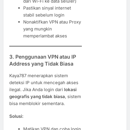
dari Wi-Fi ke data seluler)
Pastikan sinyal internet
stabil sebelum login
Nonaktifkan VPN atau Proxy
yang mungkin
memperlambat akses
3. Penggunaan VPN atau IP
Address yang Tidak Biasa
Kaya787 menerapkan sistem
deteksi IP untuk mencegah akses
ilegal. Jika Anda login dari
lokasi
geografis yang tidak biasa
, sistem
bisa memblokir sementara.
Solusi:
Matikan VPN dan coba login