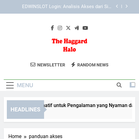
Skip
Login Edwinslot Lewat HP Android dengan
to
Proses Mudah, Aman, dan Terarah
content
Lebah4D Login di Android dan iOS: Panduan
Praktis untuk Akses Akun yang Aman
Jalur Akses Alternatif untuk Pengalaman yang
Nyaman dan Terstruktur
EDWINSLOT Login: Analisis Akses dari Sisi
Kecepatan, Sistem, dan Kemudahan
The Haggard
Baca Inspirasi Hidup Dan Tips
Login Edwinslot Lewat HP Android dengan
NEWSLETTER
RANDOM NEWS
Proses Mudah, Aman, dan Terarah
Halo
Bermanfaat Di The Haggard Halo. Blog
Lebah4D Login di Android dan iOS: Panduan
Untuk Hidup Yang Lebih Bermakna.
Praktis untuk Akses Akun yang Aman
MENU
alur Akses Alternatif untuk Pengalaman yang Nyaman dan Ter
HEADLINES
 Weeks Ago
Home
panduan akses