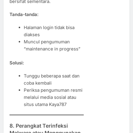
bersifat sementara.
Tanda-tanda:
Halaman login tidak bisa
diakses
Muncul pengumuman
“maintenance in progress”
Solusi:
Tunggu beberapa saat dan
coba kembali
Periksa pengumuman resmi
melalui media sosial atau
situs utama Kaya787
8. Perangkat Terinfeksi
Malware atau Menggunakan