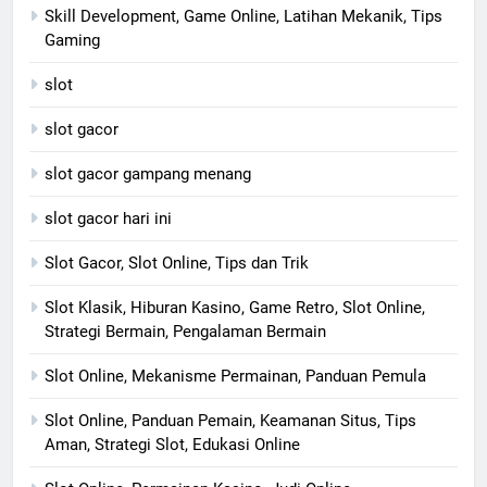
Skill Development, Game Online, Latihan Mekanik, Tips
Gaming
slot
slot gacor
slot gacor gampang menang
slot gacor hari ini
Slot Gacor, Slot Online, Tips dan Trik
Slot Klasik, Hiburan Kasino, Game Retro, Slot Online,
Strategi Bermain, Pengalaman Bermain
Slot Online, Mekanisme Permainan, Panduan Pemula
Slot Online, Panduan Pemain, Keamanan Situs, Tips
Aman, Strategi Slot, Edukasi Online