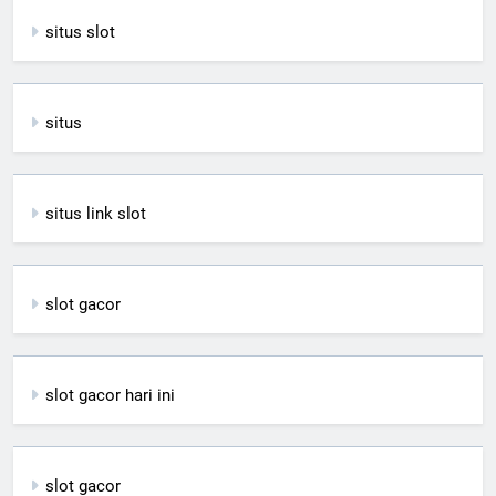
situs slot
situs
situs link slot
slot gacor
slot gacor hari ini
slot gacor