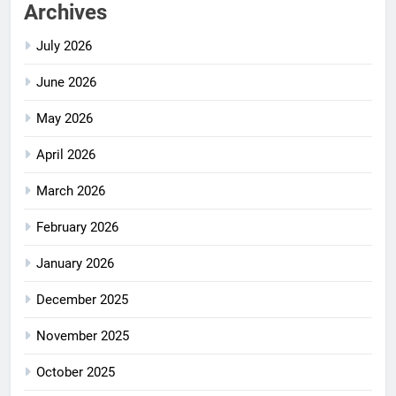
Archives
July 2026
June 2026
May 2026
April 2026
March 2026
February 2026
January 2026
December 2025
November 2025
October 2025