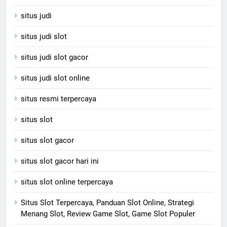
situs judi
situs judi slot
situs judi slot gacor
situs judi slot online
situs resmi terpercaya
situs slot
situs slot gacor
situs slot gacor hari ini
situs slot online terpercaya
Situs Slot Terpercaya, Panduan Slot Online, Strategi
Menang Slot, Review Game Slot, Game Slot Populer