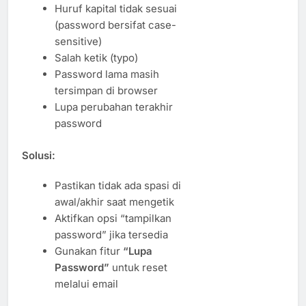
Huruf kapital tidak sesuai
(password bersifat case-
sensitive)
Salah ketik (typo)
Password lama masih
tersimpan di browser
Lupa perubahan terakhir
password
Solusi:
Pastikan tidak ada spasi di
awal/akhir saat mengetik
Aktifkan opsi “tampilkan
password” jika tersedia
Gunakan fitur
“Lupa
Password”
untuk reset
melalui email