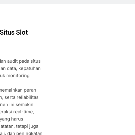
Situs Slot
an audit pada situs
nan data, kepatuhan
tuk monitoring
emainkan peran
serta reliabilitas
onen ini semakin
raksi real-time,
 yang harus
atatan, tetapi juga
mali, dan peningkatan