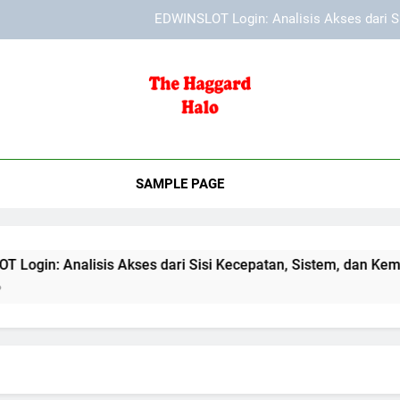
EDWINSLOT Login: Analisis Akses dari S
Login Edwinslot Lewat HP Android de
Lebah4D Login di Android dan iOS: Pandua
 Haggard Halo
Jalur Akses Alternatif untuk P
irasi Hidup Dan Tips Bermanfaat Di The Haggard Halo. Blog Un
EDWINSLOT Login: Analisis Akses dari S
SAMPLE PAGE
Login Edwinslot Lewat HP Android de
Lebah4D Login di Android dan iOS: Pandua
lisis Akses dari Sisi Kecepatan, Sistem, dan Kemudahan