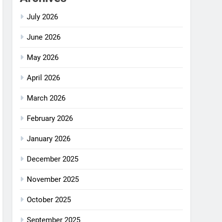
July 2026
June 2026
May 2026
April 2026
March 2026
February 2026
January 2026
December 2025
November 2025
October 2025
September 2025