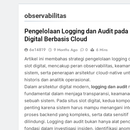
observabilitas
Pengelolaan Logging dan Audit pada 
Digital Berbasis Cloud
6e14819
9 Months Ago
0
6 Mins
Artikel ini membahas strategi pengelolaan logging d
slot digital, mencakup peran observabilitas, keama
sistem, serta penerapan arsitektur cloud-native un
historis dan analitik operasional.
Dalam arsitektur digital modern,
logging dan audit
m
fundamental dalam menjaga transparansi, keamanan, 
sebuah sistem. Pada situs slot digital, kedua komp
penting karena sistem harus mampu menangani inte
proses backend yang kompleks, serta data sensitif
dilindungi. Logging dan audit bukan hanya alat penc
fondasi dalam investigasi insiden, identifikasi ano