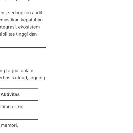
stem, sedangkan audit
emastikan kepatuhan
integrasi, ekosistem
ibilitas tinggi dan
ng terjadi dalam
berbasis cloud, logging
Aktivitas
time error,
 memori,