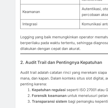
Autentikasi, oto
Keamanan
percobaan akse
Integrasi
Komunikasi ant
Logging yang baik memungkinkan operator memah
berperilaku pada waktu tertentu, sehingga diagnos
dilakukan dengan cepat dan akurat.
2. Audit Trail dan Pentingnya Kepatuhan
Audit trail adalah catatan rinci yang merekam siapa
mana, dan kapan. Dalam konteks situs slot digital, 
penting karena:
Kepatuhan regulasi
seperti ISO 27001 atau 
Forensik keamanan
untuk menelusuri pelan
Transparansi sistem
bagi pemangku kepentin