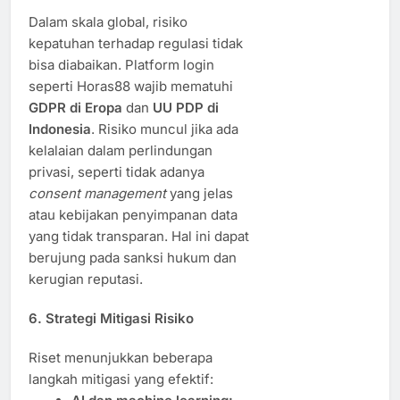
Dalam skala global, risiko
kepatuhan terhadap regulasi tidak
bisa diabaikan. Platform login
seperti Horas88 wajib mematuhi
GDPR di Eropa
dan
UU PDP di
Indonesia
. Risiko muncul jika ada
kelalaian dalam perlindungan
privasi, seperti tidak adanya
consent management
yang jelas
atau kebijakan penyimpanan data
yang tidak transparan. Hal ini dapat
berujung pada sanksi hukum dan
kerugian reputasi.
6. Strategi Mitigasi Risiko
Riset menunjukkan beberapa
langkah mitigasi yang efektif: