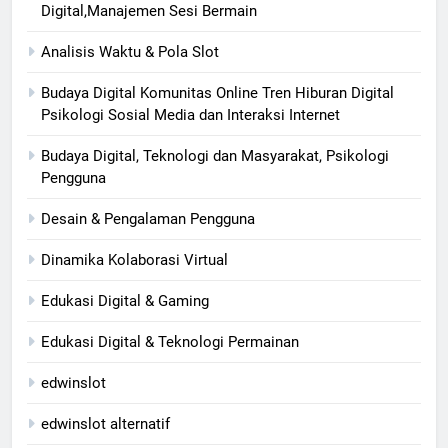
Digital,Manajemen Sesi Bermain
Analisis Waktu & Pola Slot
Budaya Digital Komunitas Online Tren Hiburan Digital
Psikologi Sosial Media dan Interaksi Internet
Budaya Digital, Teknologi dan Masyarakat, Psikologi
Pengguna
Desain & Pengalaman Pengguna
Dinamika Kolaborasi Virtual
Edukasi Digital & Gaming
Edukasi Digital & Teknologi Permainan
edwinslot
edwinslot alternatif