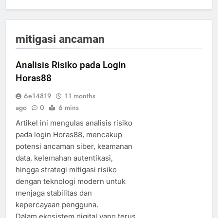
mitigasi ancaman
Analisis Risiko pada Login
Horas88
6e14819
11 months
ago
0
6 mins
Artikel ini mengulas analisis risiko
pada login Horas88, mencakup
potensi ancaman siber, keamanan
data, kelemahan autentikasi,
hingga strategi mitigasi risiko
dengan teknologi modern untuk
menjaga stabilitas dan
kepercayaan pengguna.
Dalam ekosistem digital yang terus