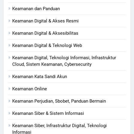
Keamanan dan Panduan
Keamanan Digital & Akses Resmi
Keamanan Digital & Aksesibilitas
Keamanan Digital & Teknologi Web
Keamanan Digital, Teknologi Informasi, Infrastruktur
Cloud, Sistem Keamanan, Cybersecurity
Keamanan Kata Sandi Akun
Keamanan Online
Keamanan Perjudian, Sbobet, Panduan Bermain
Keamanan Siber & Sistem Informasi
Keamanan Siber, Infrastruktur Digital, Teknologi
Informasi