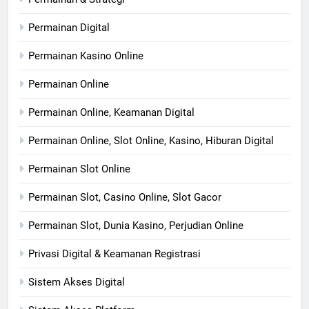
Permainan Digital
Permainan Kasino Online
Permainan Online
Permainan Online, Keamanan Digital
Permainan Online, Slot Online, Kasino, Hiburan Digital
Permainan Slot Online
Permainan Slot, Casino Online, Slot Gacor
Permainan Slot, Dunia Kasino, Perjudian Online
Privasi Digital & Keamanan Registrasi
Sistem Akses Digital