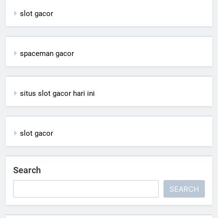
slot gacor
spaceman gacor
situs slot gacor hari ini
slot gacor
Search
SEARCH