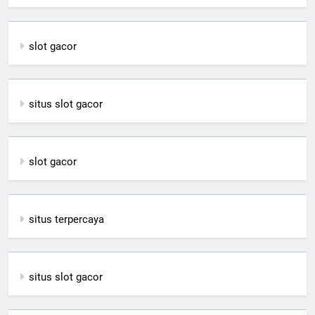
slot gacor
situs slot gacor
slot gacor
situs terpercaya
situs slot gacor