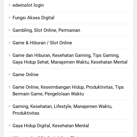
edwinslot login
Fungsi Akses Digital
Gambling, Slot Online, Permainan
Game & Hiburan / Slot Online
Game dan Hiburan, Kesehatan Gaming, Tips Gaming,
Gaya Hidup Sehat, Manajemen Waktu, Kesehatan Mental
Game Online
Game Online, Keseimbangan Hidup, Produktivitas, Tips
Bermain Game, Pengelolaan Waktu
Gaming, Kesehatan, Lifestyle, Manajemen Waktu,
Produktivitas
Gaya Hidup Digital, Kesehatan Mental