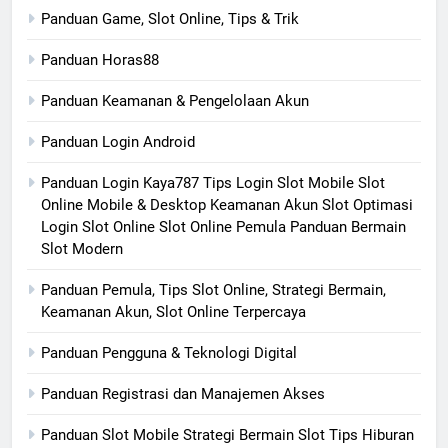
Panduan Game, Slot Online, Tips & Trik
Panduan Horas88
Panduan Keamanan & Pengelolaan Akun
Panduan Login Android
Panduan Login Kaya787 Tips Login Slot Mobile Slot
Online Mobile & Desktop Keamanan Akun Slot Optimasi
Login Slot Online Slot Online Pemula Panduan Bermain
Slot Modern
Panduan Pemula, Tips Slot Online, Strategi Bermain,
Keamanan Akun, Slot Online Terpercaya
Panduan Pengguna & Teknologi Digital
Panduan Registrasi dan Manajemen Akses
Panduan Slot Mobile Strategi Bermain Slot Tips Hiburan