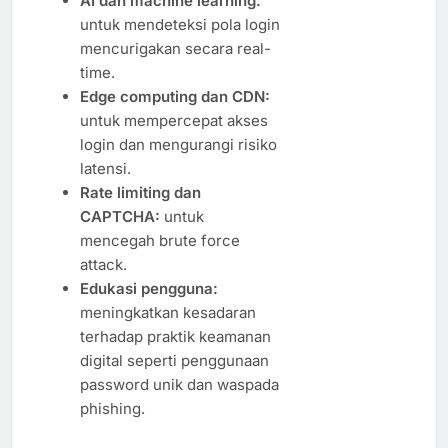
AI dan machine learning:
untuk mendeteksi pola login
mencurigakan secara real-
time.
Edge computing dan CDN:
untuk mempercepat akses
login dan mengurangi risiko
latensi.
Rate limiting dan
CAPTCHA:
untuk
mencegah brute force
attack.
Edukasi pengguna:
meningkatkan kesadaran
terhadap praktik keamanan
digital seperti penggunaan
password unik dan waspada
phishing.