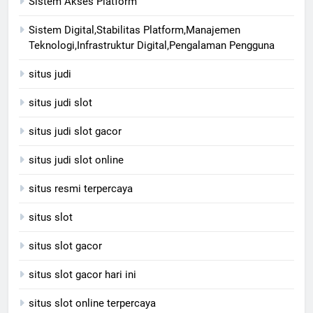
Sistem Akses Platform
Sistem Digital,Stabilitas Platform,Manajemen
Teknologi,Infrastruktur Digital,Pengalaman Pengguna
situs judi
situs judi slot
situs judi slot gacor
situs judi slot online
situs resmi terpercaya
situs slot
situs slot gacor
situs slot gacor hari ini
situs slot online terpercaya