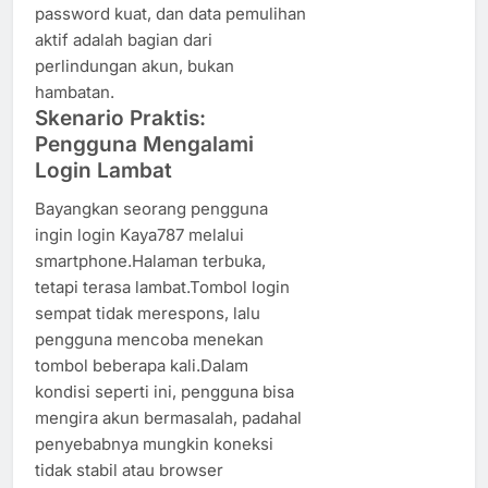
password kuat, dan data pemulihan
aktif adalah bagian dari
perlindungan akun, bukan
hambatan.
Skenario Praktis:
Pengguna Mengalami
Login Lambat
Bayangkan seorang pengguna
ingin login Kaya787 melalui
smartphone.Halaman terbuka,
tetapi terasa lambat.Tombol login
sempat tidak merespons, lalu
pengguna mencoba menekan
tombol beberapa kali.Dalam
kondisi seperti ini, pengguna bisa
mengira akun bermasalah, padahal
penyebabnya mungkin koneksi
tidak stabil atau browser