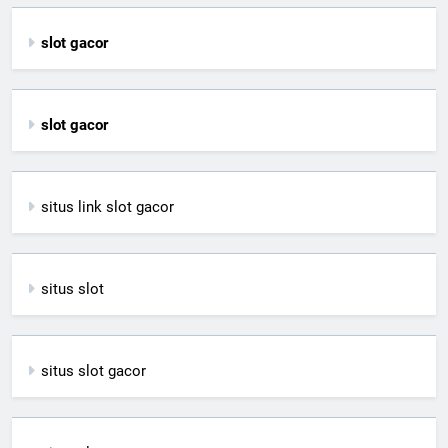
slot gacor
slot gacor
situs link slot gacor
situs slot
situs slot gacor