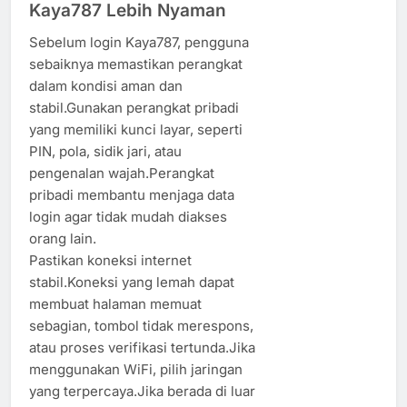
Kaya787 Lebih Nyaman
Sebelum login Kaya787, pengguna
sebaiknya memastikan perangkat
dalam kondisi aman dan
stabil.Gunakan perangkat pribadi
yang memiliki kunci layar, seperti
PIN, pola, sidik jari, atau
pengenalan wajah.Perangkat
pribadi membantu menjaga data
login agar tidak mudah diakses
orang lain.
Pastikan koneksi internet
stabil.Koneksi yang lemah dapat
membuat halaman memuat
sebagian, tombol tidak merespons,
atau proses verifikasi tertunda.Jika
menggunakan WiFi, pilih jaringan
yang terpercaya.Jika berada di luar