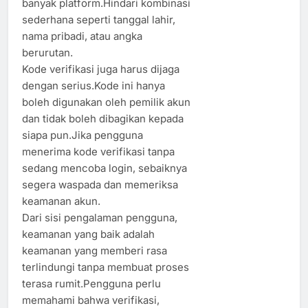
banyak platform.Hindari kombinasi
sederhana seperti tanggal lahir,
nama pribadi, atau angka
berurutan.
Kode verifikasi juga harus dijaga
dengan serius.Kode ini hanya
boleh digunakan oleh pemilik akun
dan tidak boleh dibagikan kepada
siapa pun.Jika pengguna
menerima kode verifikasi tanpa
sedang mencoba login, sebaiknya
segera waspada dan memeriksa
keamanan akun.
Dari sisi pengalaman pengguna,
keamanan yang baik adalah
keamanan yang memberi rasa
terlindungi tanpa membuat proses
terasa rumit.Pengguna perlu
memahami bahwa verifikasi,