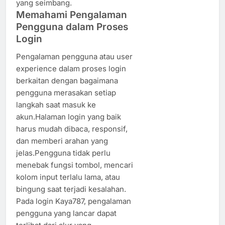
yang seimbang.
Memahami Pengalaman
Pengguna dalam Proses
Login
Pengalaman pengguna atau user
experience dalam proses login
berkaitan dengan bagaimana
pengguna merasakan setiap
langkah saat masuk ke
akun.Halaman login yang baik
harus mudah dibaca, responsif,
dan memberi arahan yang
jelas.Pengguna tidak perlu
menebak fungsi tombol, mencari
kolom input terlalu lama, atau
bingung saat terjadi kesalahan.
Pada login Kaya787, pengalaman
pengguna yang lancar dapat