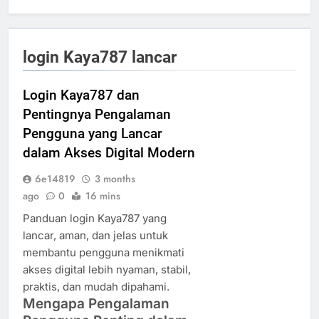
login Kaya787 lancar
Login Kaya787 dan
Pentingnya Pengalaman
Pengguna yang Lancar
dalam Akses Digital Modern
6e14819
3 months
ago
0
16 mins
Panduan login Kaya787 yang
lancar, aman, dan jelas untuk
membantu pengguna menikmati
akses digital lebih nyaman, stabil,
praktis, dan mudah dipahami.
Mengapa Pengalaman