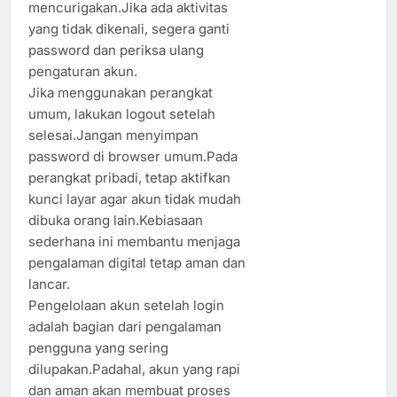
mencurigakan.Jika ada aktivitas
yang tidak dikenali, segera ganti
password dan periksa ulang
pengaturan akun.
Jika menggunakan perangkat
umum, lakukan logout setelah
selesai.Jangan menyimpan
password di browser umum.Pada
perangkat pribadi, tetap aktifkan
kunci layar agar akun tidak mudah
dibuka orang lain.Kebiasaan
sederhana ini membantu menjaga
pengalaman digital tetap aman dan
lancar.
Pengelolaan akun setelah login
adalah bagian dari pengalaman
pengguna yang sering
dilupakan.Padahal, akun yang rapi
dan aman akan membuat proses