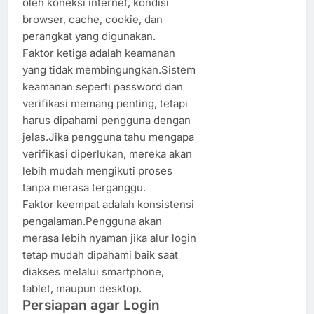
oleh koneksi internet, kondisi
browser, cache, cookie, dan
perangkat yang digunakan.
Faktor ketiga adalah keamanan
yang tidak membingungkan.Sistem
keamanan seperti password dan
verifikasi memang penting, tetapi
harus dipahami pengguna dengan
jelas.Jika pengguna tahu mengapa
verifikasi diperlukan, mereka akan
lebih mudah mengikuti proses
tanpa merasa terganggu.
Faktor keempat adalah konsistensi
pengalaman.Pengguna akan
merasa lebih nyaman jika alur login
tetap mudah dipahami baik saat
diakses melalui smartphone,
tablet, maupun desktop.
Persiapan agar Login