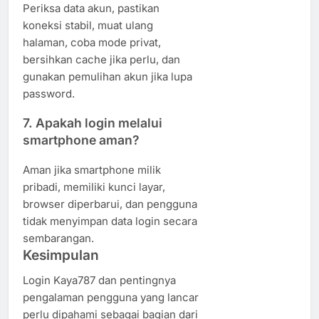
Periksa data akun, pastikan
koneksi stabil, muat ulang
halaman, coba mode privat,
bersihkan cache jika perlu, dan
gunakan pemulihan akun jika lupa
password.
7. Apakah login melalui
smartphone aman?
Aman jika smartphone milik
pribadi, memiliki kunci layar,
browser diperbarui, dan pengguna
tidak menyimpan data login secara
sembarangan.
Kesimpulan
Login Kaya787 dan pentingnya
pengalaman pengguna yang lancar
perlu dipahami sebagai bagian dari