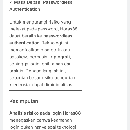
7. Masa Depan: Passwordless
Authentication
Untuk mengurangi risiko yang
melekat pada password, Horas88
dapat beralih ke
passwordless
authentication
. Teknologi ini
memanfaatkan biometrik atau
passkeys berbasis kriptografi,
sehingga login lebih aman dan
praktis. Dengan langkah ini,
sebagian besar risiko pencurian
kredensial dapat diminimalisasi.
Kesimpulan
Analisis risiko pada login Horas88
menegaskan bahwa keamanan
login bukan hanya soal teknologi,