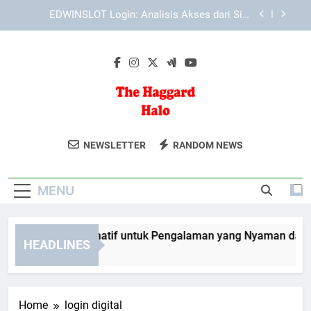
Skip
Login Edwinslot Lewat HP Android dengan
to
Proses Mudah, Aman, dan Terarah
content
Lebah4D Login di Android dan iOS: Panduan
Praktis untuk Akses Akun yang Aman
Jalur Akses Alternatif untuk Pengalaman yang
Nyaman dan Terstruktur
EDWINSLOT Login: Analisis Akses dari Sisi
Kecepatan, Sistem, dan Kemudahan
The Haggard
Baca Inspirasi Hidup Dan Tips
Login Edwinslot Lewat HP Android dengan
NEWSLETTER
RANDOM NEWS
Proses Mudah, Aman, dan Terarah
Halo
Bermanfaat Di The Haggard Halo. Blog
Lebah4D Login di Android dan iOS: Panduan
Untuk Hidup Yang Lebih Bermakna.
Praktis untuk Akses Akun yang Aman
MENU
lur Akses Alternatif untuk Pengalaman yang Nyaman dan Ters
HEADLINES
Weeks Ago
Home
login digital