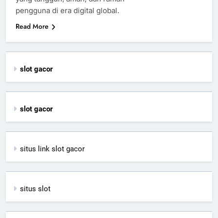
pengguna di era digital global.
Read More
slot gacor
slot gacor
situs link slot gacor
situs slot