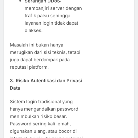
Serangan DDoS:
membanjiri server dengan
trafik palsu sehingga
layanan login tidak dapat
diakses.
Masalah ini bukan hanya
merugikan dari sisi teknis, tetapi
juga dapat berdampak pada
reputasi platform.
3. Risiko Autentikasi dan Privasi
Data
Sistem login tradisional yang
hanya mengandalkan password
menimbulkan risiko besar.
Password sering kali lemah,
digunakan ulang, atau bocor di