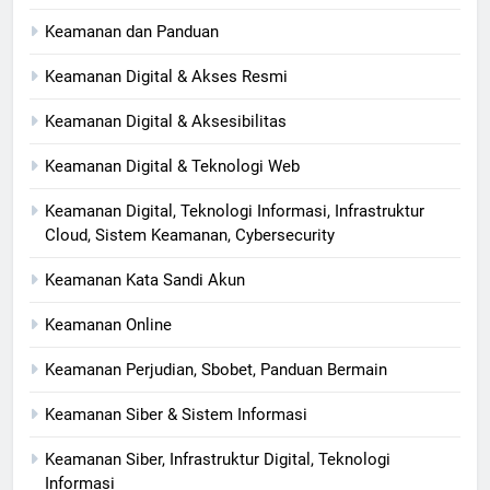
Keamanan dan Panduan
Keamanan Digital & Akses Resmi
Keamanan Digital & Aksesibilitas
Keamanan Digital & Teknologi Web
Keamanan Digital, Teknologi Informasi, Infrastruktur
Cloud, Sistem Keamanan, Cybersecurity
Keamanan Kata Sandi Akun
Keamanan Online
Keamanan Perjudian, Sbobet, Panduan Bermain
Keamanan Siber & Sistem Informasi
Keamanan Siber, Infrastruktur Digital, Teknologi
Informasi