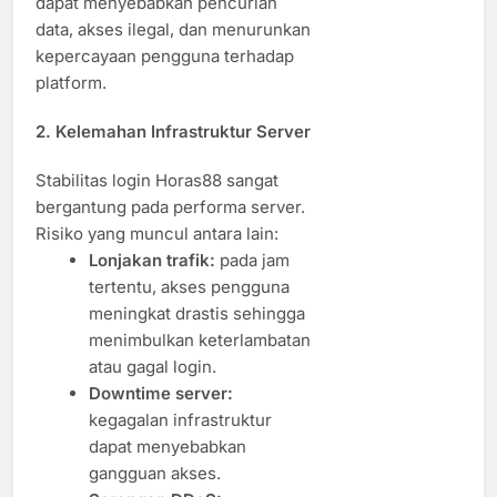
dapat menyebabkan pencurian
data, akses ilegal, dan menurunkan
kepercayaan pengguna terhadap
platform.
2. Kelemahan Infrastruktur Server
Stabilitas login Horas88 sangat
bergantung pada performa server.
Risiko yang muncul antara lain:
Lonjakan trafik:
pada jam
tertentu, akses pengguna
meningkat drastis sehingga
menimbulkan keterlambatan
atau gagal login.
Downtime server:
kegagalan infrastruktur
dapat menyebabkan
gangguan akses.