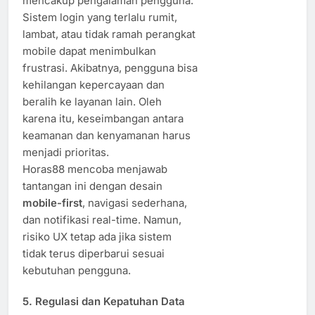
mencakup pengalaman pengguna.
Sistem login yang terlalu rumit,
lambat, atau tidak ramah perangkat
mobile dapat menimbulkan
frustrasi. Akibatnya, pengguna bisa
kehilangan kepercayaan dan
beralih ke layanan lain. Oleh
karena itu, keseimbangan antara
keamanan dan kenyamanan harus
menjadi prioritas.
Horas88 mencoba menjawab
tantangan ini dengan desain
mobile-first
, navigasi sederhana,
dan notifikasi real-time. Namun,
risiko UX tetap ada jika sistem
tidak terus diperbarui sesuai
kebutuhan pengguna.
5. Regulasi dan Kepatuhan Data