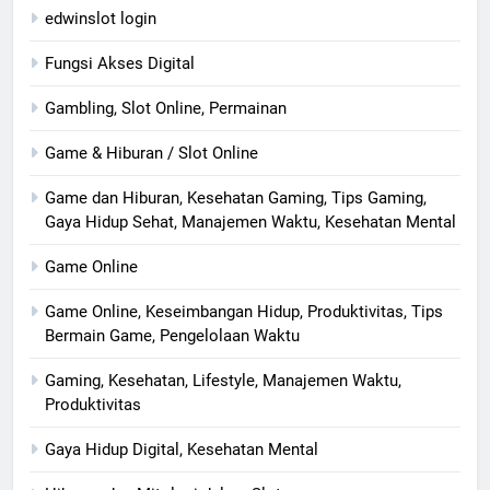
edwinslot login
Fungsi Akses Digital
Gambling, Slot Online, Permainan
Game & Hiburan / Slot Online
Game dan Hiburan, Kesehatan Gaming, Tips Gaming,
Gaya Hidup Sehat, Manajemen Waktu, Kesehatan Mental
Game Online
Game Online, Keseimbangan Hidup, Produktivitas, Tips
Bermain Game, Pengelolaan Waktu
Gaming, Kesehatan, Lifestyle, Manajemen Waktu,
Produktivitas
Gaya Hidup Digital, Kesehatan Mental