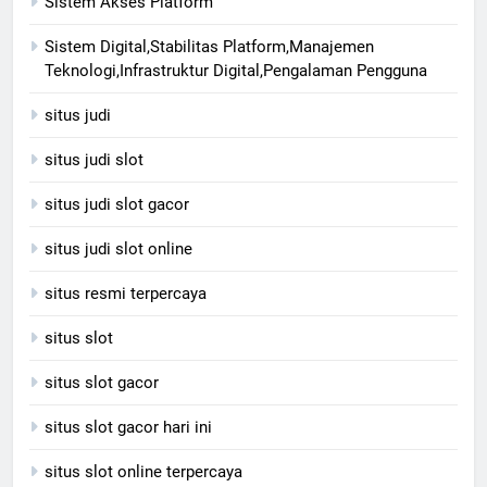
Sistem Akses Platform
Sistem Digital,Stabilitas Platform,Manajemen
Teknologi,Infrastruktur Digital,Pengalaman Pengguna
situs judi
situs judi slot
situs judi slot gacor
situs judi slot online
situs resmi terpercaya
situs slot
situs slot gacor
situs slot gacor hari ini
situs slot online terpercaya