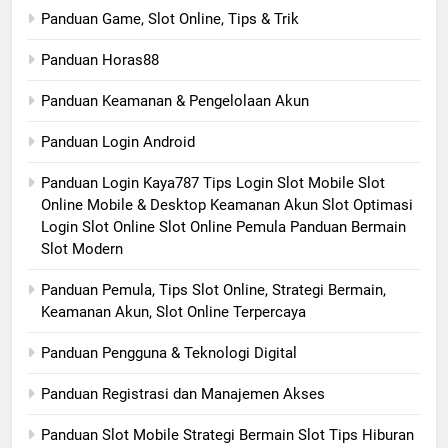
Panduan Game, Slot Online, Tips & Trik
Panduan Horas88
Panduan Keamanan & Pengelolaan Akun
Panduan Login Android
Panduan Login Kaya787 Tips Login Slot Mobile Slot
Online Mobile & Desktop Keamanan Akun Slot Optimasi
Login Slot Online Slot Online Pemula Panduan Bermain
Slot Modern
Panduan Pemula, Tips Slot Online, Strategi Bermain,
Keamanan Akun, Slot Online Terpercaya
Panduan Pengguna & Teknologi Digital
Panduan Registrasi dan Manajemen Akses
Panduan Slot Mobile Strategi Bermain Slot Tips Hiburan