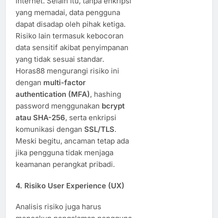
internet. Selain itu, tanpa enkripsi
yang memadai, data pengguna
dapat disadap oleh pihak ketiga.
Risiko lain termasuk kebocoran
data sensitif akibat penyimpanan
yang tidak sesuai standar.
Horas88 mengurangi risiko ini
dengan
multi-factor
authentication (MFA)
, hashing
password menggunakan
bcrypt
atau SHA-256
, serta enkripsi
komunikasi dengan
SSL/TLS
.
Meski begitu, ancaman tetap ada
jika pengguna tidak menjaga
keamanan perangkat pribadi.
4. Risiko User Experience (UX)
Analisis risiko juga harus