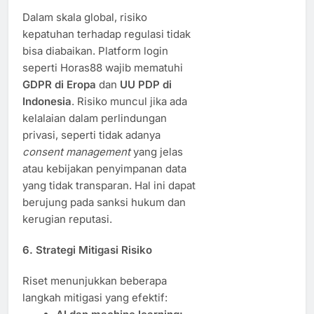
Dalam skala global, risiko
kepatuhan terhadap regulasi tidak
bisa diabaikan. Platform login
seperti Horas88 wajib mematuhi
GDPR di Eropa
dan
UU PDP di
Indonesia
. Risiko muncul jika ada
kelalaian dalam perlindungan
privasi, seperti tidak adanya
consent management
yang jelas
atau kebijakan penyimpanan data
yang tidak transparan. Hal ini dapat
berujung pada sanksi hukum dan
kerugian reputasi.
6. Strategi Mitigasi Risiko
Riset menunjukkan beberapa
langkah mitigasi yang efektif: