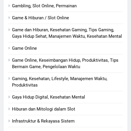
Gambling, Slot Online, Permainan
Game & Hiburan / Slot Online
Game dan Hiburan, Kesehatan Gaming, Tips Gaming,
Gaya Hidup Sehat, Manajemen Waktu, Kesehatan Mental
Game Online
Game Online, Keseimbangan Hidup, Produktivitas, Tips
Bermain Game, Pengelolaan Waktu
Gaming, Kesehatan, Lifestyle, Manajemen Waktu,
Produktivitas
Gaya Hidup Digital, Kesehatan Mental
Hiburan dan Mitologi dalam Slot
Infrastruktur & Rekayasa Sistem