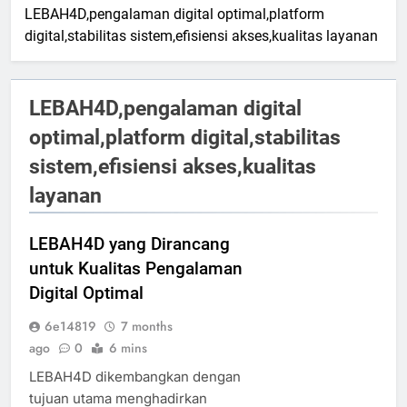
LEBAH4D,pengalaman digital optimal,platform
digital,stabilitas sistem,efisiensi akses,kualitas layanan
LEBAH4D,pengalaman digital
optimal,platform digital,stabilitas
sistem,efisiensi akses,kualitas
layanan
LEBAH4D yang Dirancang
untuk Kualitas Pengalaman
Digital Optimal
6e14819
7 months
ago
0
6 mins
LEBAH4D dikembangkan dengan
tujuan utama menghadirkan