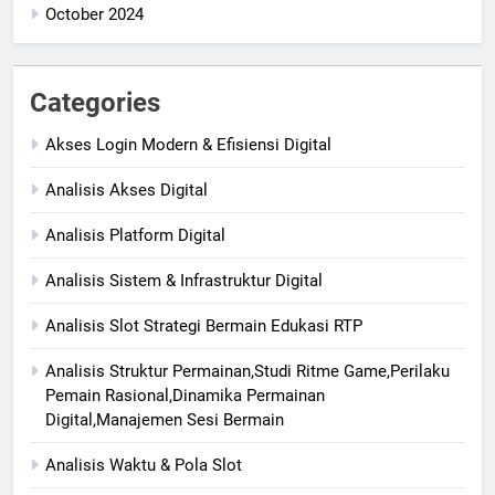
October 2024
Categories
Akses Login Modern & Efisiensi Digital
Analisis Akses Digital
Analisis Platform Digital
Analisis Sistem & Infrastruktur Digital
Analisis Slot Strategi Bermain Edukasi RTP
Analisis Struktur Permainan,Studi Ritme Game,Perilaku
Pemain Rasional,Dinamika Permainan
Digital,Manajemen Sesi Bermain
Analisis Waktu & Pola Slot