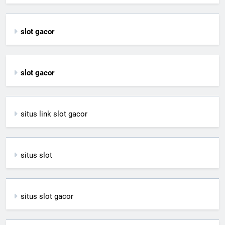
slot gacor
slot gacor
situs link slot gacor
situs slot
situs slot gacor