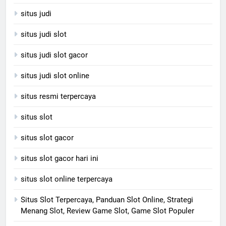
situs judi
situs judi slot
situs judi slot gacor
situs judi slot online
situs resmi terpercaya
situs slot
situs slot gacor
situs slot gacor hari ini
situs slot online terpercaya
Situs Slot Terpercaya, Panduan Slot Online, Strategi
Menang Slot, Review Game Slot, Game Slot Populer