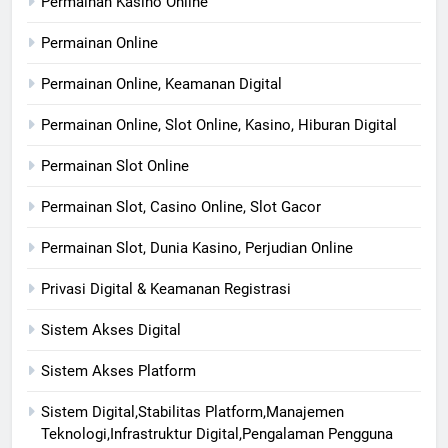
Permainan Kasino Online
Permainan Online
Permainan Online, Keamanan Digital
Permainan Online, Slot Online, Kasino, Hiburan Digital
Permainan Slot Online
Permainan Slot, Casino Online, Slot Gacor
Permainan Slot, Dunia Kasino, Perjudian Online
Privasi Digital & Keamanan Registrasi
Sistem Akses Digital
Sistem Akses Platform
Sistem Digital,Stabilitas Platform,Manajemen
Teknologi,Infrastruktur Digital,Pengalaman Pengguna