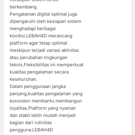
berkembang.
Pengalaman digital optimal juga
dipengaruhi oleh kesiapan sistem
menghadapi berbagai
kondisi.LEBAH4D merancang
platform agar tetap optimal
meskipun terjadi variasi aktivitas
atau perubahan lingkungan
teknis.Fleksibilitas ini memperkuat
kualitas pengalaman secara
keseluruhan.
Dalam penggunaan jangka
panjang,kualitas pengalaman yang
konsisten membantu membangun
loyalitas.Platform yang nyaman
dan stabil lebih mudah menjadi
bagian dari rutinitas
pengguna.LEBAH4D