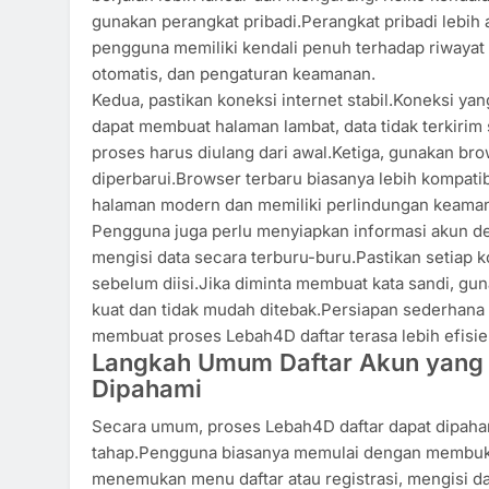
gunakan perangkat pribadi.Perangkat pribadi lebih
pengguna memiliki kendali penuh terhadap riwayat 
otomatis, dan pengaturan keamanan.
Kedua, pastikan koneksi internet stabil.Koneksi yan
dapat membuat halaman lambat, data tidak terkirim
proses harus diulang dari awal.Ketiga, gunakan br
diperbarui.Browser terbaru biasanya lebih kompati
halaman modern dan memiliki perlindungan keamana
Pengguna juga perlu menyiapkan informasi akun de
mengisi data secara terburu-buru.Pastikan setiap 
sebelum diisi.Jika diminta membuat kata sandi, gu
kuat dan tidak mudah ditebak.Persiapan sederhana s
membuat proses Lebah4D daftar terasa lebih efisie
Langkah Umum Daftar Akun yang
Dipahami
Secara umum, proses Lebah4D daftar dapat dipaha
tahap.Pengguna biasanya memulai dengan membuk
menemukan menu daftar atau registrasi, mengisi da