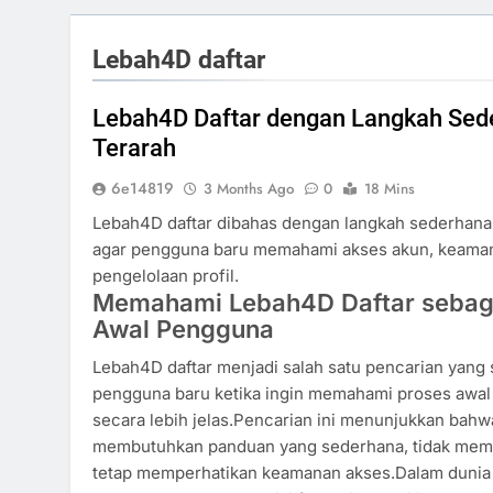
Lebah4D daftar
Lebah4D Daftar dengan Langkah Sed
Terarah
6e14819
3 Months Ago
0
18 Mins
Lebah4D daftar dibahas dengan langkah sederhana,
agar pengguna baru memahami akses akun, keaman
pengelolaan profil.
Memahami Lebah4D Daftar sebag
Awal Pengguna
Lebah4D daftar menjadi salah satu pencarian yang 
pengguna baru ketika ingin memahami proses awa
secara lebih jelas.Pencarian ini menunjukkan bah
membutuhkan panduan yang sederhana, tidak mem
tetap memperhatikan keamanan akses.Dalam dunia di