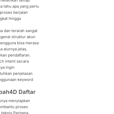
 melainkan setiap
na tahu apa yang perlu
 proses berjalan
ngkat hingga
a dan terarah sangat
genal struktur akun
 pengguna bisa merasa
a alurnya jelas,
ikan pendaftaran.
rch intent secara
ya ingin
utuhkan penjelasan
penggunaan keyword
bah4D Daftar
knya menyiapkan
membantu proses
a teknis.Pertama,