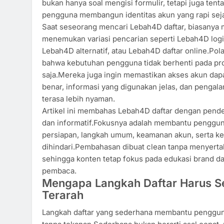
bukan hanya soal mengisi formulir, tetapi juga ten
pengguna membangun identitas akun yang rapi seja
Saat seseorang mencari Lebah4D daftar, biasanya 
menemukan variasi pencarian seperti Lebah4D log
Lebah4D alternatif, atau Lebah4D daftar online.Pol
bahwa kebutuhan pengguna tidak berhenti pada pro
saja.Mereka juga ingin memastikan akses akun dap
benar, informasi yang digunakan jelas, dan penga
terasa lebih nyaman.
Artikel ini membahas Lebah4D daftar dengan pende
dan informatif.Fokusnya adalah membantu pengg
persiapan, langkah umum, keamanan akun, serta ke
dihindari.Pembahasan dibuat clean tanpa menyertaka
sehingga konten tetap fokus pada edukasi brand d
pembaca.
Mengapa Langkah Daftar Harus S
Terarah
Langkah daftar yang sederhana membantu penggu