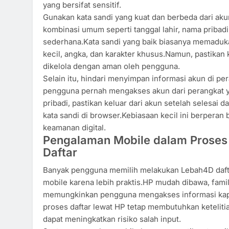
yang bersifat sensitif.
Gunakan kata sandi yang kuat dan berbeda dari akun
kombinasi umum seperti tanggal lahir, nama pribadi
sederhana.Kata sandi yang baik biasanya memaduka
kecil, angka, dan karakter khusus.Namun, pastikan 
dikelola dengan aman oleh pengguna.
Selain itu, hindari menyimpan informasi akun di p
pengguna pernah mengakses akun dari perangkat y
pribadi, pastikan keluar dari akun setelah selesai 
kata sandi di browser.Kebiasaan kecil ini berperan
keamanan digital.
Pengalaman Mobile dalam Prose
Daftar
Banyak pengguna memilih melakukan Lebah4D dafta
mobile karena lebih praktis.HP mudah dibawa, famil
memungkinkan pengguna mengakses informasi kap
proses daftar lewat HP tetap membutuhkan ketelitia
dapat meningkatkan risiko salah input.