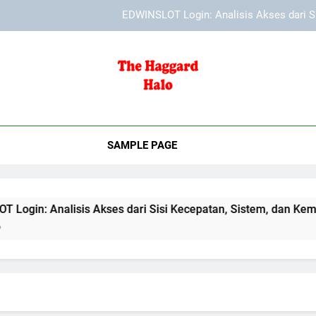
EDWINSLOT Login: Analisis Akses dari S
Login Edwinslot Lewat HP Android de
Lebah4D Login di Android dan iOS: Pandua
 Haggard Halo
Jalur Akses Alternatif untuk P
irasi Hidup Dan Tips Bermanfaat Di The Haggard Halo. Blog Un
EDWINSLOT Login: Analisis Akses dari S
SAMPLE PAGE
Login Edwinslot Lewat HP Android de
Lebah4D Login di Android dan iOS: Pandua
lisis Akses dari Sisi Kecepatan, Sistem, dan Kemudahan