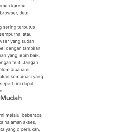
 aman karena
browser, data
g sering terputus
 sempurna, atau
owser yang sudah
bel dengan tampilan
n yang lebih baik.
ngan teliti.Jangan
kolom dipahami
nakan kombinasi yang
eperti ini dapat
n.
 Mudah
mi melalui beberapa
a halaman akses,
ta yang diperlukan,