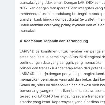
transaksi yang tidak aman. Dengan LARIS4D, sem
dilakukan dengan transparansi dan integritas yang 
tambahan, situs ini mendukung berbagai metode pe
transfer bank hingga dompet digital (e-wallet), 
untuk memilih cara yang paling nyaman dan efisie
transaksi.
4. Keamanan Terjamin dan Tertanggung
LARIS4D berkomitmen untuk memberikan pengalama
aman bagi semua pemainnya. Situs ini dilengkapi 
perlindungan data yang canggih, yang memastikan
pribadi dan transaksi Anda tetap aman dari potensi
LARIS4D bekerja dengan penyedia perangkat lunak
memastikan permainan yang adil dan bebas dari ke
Selain itu, situs ini dilisensikan dan diawasi oleh 
berwenang, yang memberikan jaminan bahwa semu
tersedia di LARIS4D berlangsung secara transpara
standar yang ketat. Kepercayaan yang diberikan k