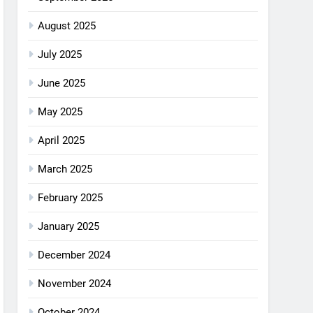
August 2025
July 2025
June 2025
May 2025
April 2025
March 2025
February 2025
January 2025
December 2024
November 2024
October 2024