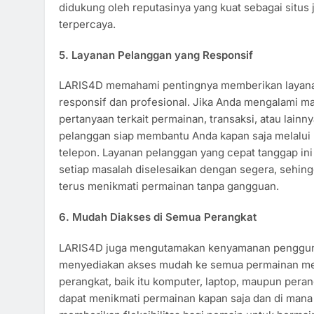
didukung oleh reputasinya yang kuat sebagai situs j
terpercaya.
5. Layanan Pelanggan yang Responsif
LARIS4D memahami pentingnya memberikan layana
responsif dan profesional. Jika Anda mengalami ma
pertanyaan terkait permainan, transaksi, atau lainny
pelanggan siap membantu Anda kapan saja melalui li
telepon. Layanan pelanggan yang cepat tanggap i
setiap masalah diselesaikan dengan segera, sehin
terus menikmati permainan tanpa gangguan.
6. Mudah Diakses di Semua Perangkat
LARIS4D juga mengutamakan kenyamanan penggu
menyediakan akses mudah ke semua permainan mel
perangkat, baik itu komputer, laptop, maupun pera
dapat menikmati permainan kapan saja dan di mana 