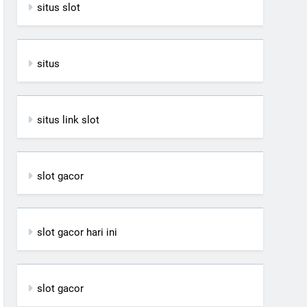
situs slot
situs
situs link slot
slot gacor
slot gacor hari ini
slot gacor