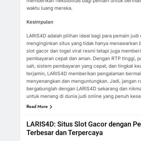
memberikan fleksibilitas bagi pemain untuk berma
waktu luang mereka.
Kesimpulan
LARIS4D adalah pilihan ideal bagi para pemain judi
menginginkan situs yang tidak hanya menawarkan 
slot gacor dan togel viral resmi tetapi juga member
pembayaran cepat dan aman. Dengan RTP tinggi, p
sah, sistem pembayaran yang cepat, dan tingkat k
terjamin, LARIS4D memberikan pengalaman bermai
menyenangkan dan menguntungkan. Jadi, jangan r
bergabunglah dengan LARIS4D sekarang dan nikma
untuk menang di dunia judi online yang penuh kese
Read More
LARIS4D: Situs Slot Gacor dengan P
Terbesar dan Terpercaya