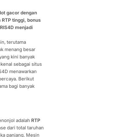
lot gacor dengan
 RTP tinggi, bonus
ARIS4D menjadi
in, terutama
uk menang besar
yang kini banyak
ikenal sebagai situs
IS4D menawarkan
ercaya. Berikut
ama bagi banyak
nonjol adalah
RTP
se dari total taruhan
gka panjang. Mesin