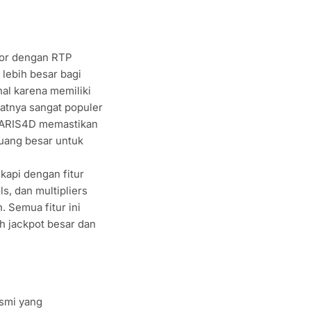
cor dengan RTP
 lebih besar bagi
al karena memiliki
atnya sangat populer
 LARIS4D memastikan
uang besar untuk
kapi dengan fitur
s, dan multipliers
 Semua fitur ini
h jackpot besar dan
esmi yang