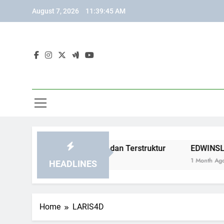
Skip
August 7, 2026
11:39:46 AM
to
content
The
Baca Insp
aman yang Nyaman dan Terstruktur
EDWINSLOT Login: Ana
1 Month Ago
HEADLINES
Home
LARIS4D