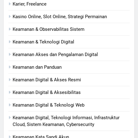
Karier, Freelance
Kasino Online, Slot Online, Strategi Permainan
Keamanan & Observabilitas Sistem
Keamanan & Teknologi Digital
Keamanan Akses dan Pengalaman Digital
Keamanan dan Panduan
Keamanan Digital & Akses Resmi
Keamanan Digital & Aksesibilitas
Keamanan Digital & Teknologi Web
Keamanan Digital, Teknologi Informasi, Infrastruktur
Cloud, Sistem Keamanan, Cybersecurity
Keamanan Kata Sandi Akun