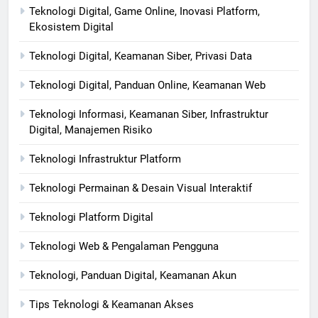
Teknologi Digital, Game Online, Inovasi Platform,
Ekosistem Digital
Teknologi Digital, Keamanan Siber, Privasi Data
Teknologi Digital, Panduan Online, Keamanan Web
Teknologi Informasi, Keamanan Siber, Infrastruktur
Digital, Manajemen Risiko
Teknologi Infrastruktur Platform
Teknologi Permainan & Desain Visual Interaktif
Teknologi Platform Digital
Teknologi Web & Pengalaman Pengguna
Teknologi, Panduan Digital, Keamanan Akun
Tips Teknologi & Keamanan Akses