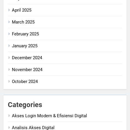
April 2025
March 2025
February 2025
January 2025
December 2024
November 2024
October 2024
Categories
Akses Login Modern & Efisiensi Digital
Analisis Akses Digital