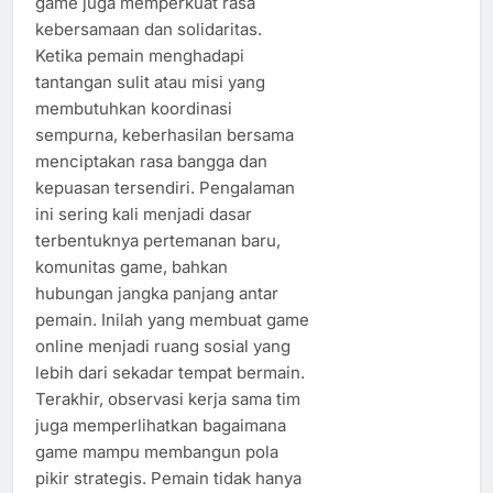
game juga memperkuat rasa
kebersamaan dan solidaritas.
Ketika pemain menghadapi
tantangan sulit atau misi yang
membutuhkan koordinasi
sempurna, keberhasilan bersama
menciptakan rasa bangga dan
kepuasan tersendiri. Pengalaman
ini sering kali menjadi dasar
terbentuknya pertemanan baru,
komunitas game, bahkan
hubungan jangka panjang antar
pemain. Inilah yang membuat game
online menjadi ruang sosial yang
lebih dari sekadar tempat bermain.
Terakhir, observasi kerja sama tim
juga memperlihatkan bagaimana
game mampu membangun pola
pikir strategis. Pemain tidak hanya