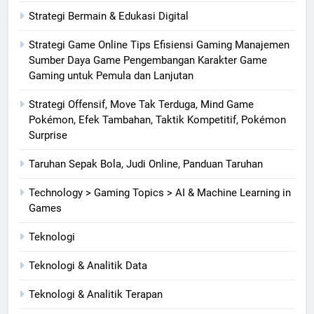
Strategi Bermain & Edukasi Digital
Strategi Game Online Tips Efisiensi Gaming Manajemen
Sumber Daya Game Pengembangan Karakter Game
Gaming untuk Pemula dan Lanjutan
Strategi Offensif, Move Tak Terduga, Mind Game
Pokémon, Efek Tambahan, Taktik Kompetitif, Pokémon
Surprise
Taruhan Sepak Bola, Judi Online, Panduan Taruhan
Technology > Gaming Topics > AI & Machine Learning in
Games
Teknologi
Teknologi & Analitik Data
Teknologi & Analitik Terapan