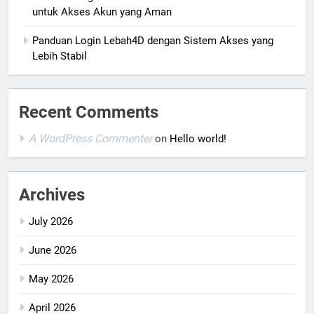
untuk Akses Akun yang Aman
Panduan Login Lebah4D dengan Sistem Akses yang
Lebih Stabil
Recent Comments
A WordPress Commenter
on
Hello world!
Archives
July 2026
June 2026
May 2026
April 2026