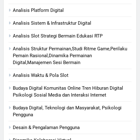
Analisis Platform Digital
Analisis Sistem & Infrastruktur Digital
Analisis Slot Strategi Bermain Edukasi RTP
Analisis Struktur Permainan,Studi Ritme Game,Perilaku
Pemain Rasional,Dinamika Permainan
Digital,Manajemen Sesi Bermain
Analisis Waktu & Pola Slot
Budaya Digital Komunitas Online Tren Hiburan Digital
Psikologi Sosial Media dan Interaksi Internet
Budaya Digital, Teknologi dan Masyarakat, Psikologi
Pengguna
Desain & Pengalaman Pengguna