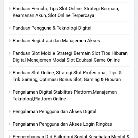
Panduan Pemula, Tips Slot Online, Strategi Bermain,
Keamanan Akun, Slot Online Terpercaya
Panduan Pengguna & Teknologi Digital
Panduan Registrasi dan Manajemen Akses
Panduan Slot Mobile Strategi Bermain Slot Tips Hiburan
Digital Manajemen Modal Slot Edukasi Game Online
Panduan Slot Online, Strategi Slot Profesional, Tips &
Trik Gaming, Optimasi Bonus Slot, Gaming & Hiburan
Pengalaman Digital,Stabilitas Platform,Manajemen
Teknologi,Platform Online
Pengalaman Pengguna dan Akses Digital
Pengalaman Pengguna dan Akses Login Ringkas
Pengembangan Diri Psikologi Sosial Kesehatan Mental &