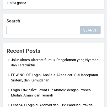
slot gacor
Search
SEARCH
Recent Posts
Jalur Akses Alternatif untuk Pengalaman yang Nyaman
dan Terstruktur
EDWINSLOT Login: Analisis Akses dari Sisi Kecepatan,
Sistem, dan Kemudahan
Login Edwinslot Lewat HP Android dengan Proses
Mudah, Aman, dan Terarah
Lebah4D Login di Android dan iOS: Panduan Praktis