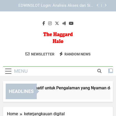
Skip
Login Edwinslot Lewat HP Android dengan
to
Proses Mudah, Aman, dan Terarah
content
Lebah4D Login di Android dan iOS: Panduan
Praktis untuk Akses Akun yang Aman
Jalur Akses Alternatif untuk Pengalaman yang
Nyaman dan Terstruktur
EDWINSLOT Login: Analisis Akses dari Sisi
Kecepatan, Sistem, dan Kemudahan
The Haggard
Baca Inspirasi Hidup Dan Tips
Login Edwinslot Lewat HP Android dengan
NEWSLETTER
RANDOM NEWS
Proses Mudah, Aman, dan Terarah
Halo
Bermanfaat Di The Haggard Halo. Blog
Lebah4D Login di Android dan iOS: Panduan
Untuk Hidup Yang Lebih Bermakna.
Praktis untuk Akses Akun yang Aman
MENU
lur Akses Alternatif untuk Pengalaman yang Nyaman dan Ters
HEADLINES
Weeks Ago
Home
keterjangkauan digital