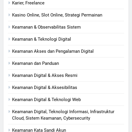
Karier, Freelance
Kasino Online, Slot Online, Strategi Permainan
Keamanan & Observabilitas Sistem
Keamanan & Teknologi Digital
Keamanan Akses dan Pengalaman Digital
Keamanan dan Panduan
Keamanan Digital & Akses Resmi
Keamanan Digital & Aksesibilitas
Keamanan Digital & Teknologi Web
Keamanan Digital, Teknologi Informasi, Infrastruktur
Cloud, Sistem Keamanan, Cybersecurity
Keamanan Kata Sandi Akun