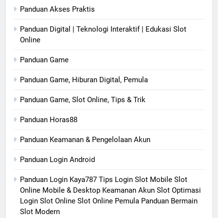
Panduan Akses Praktis
Panduan Digital | Teknologi Interaktif | Edukasi Slot
Online
Panduan Game
Panduan Game, Hiburan Digital, Pemula
Panduan Game, Slot Online, Tips & Trik
Panduan Horas88
Panduan Keamanan & Pengelolaan Akun
Panduan Login Android
Panduan Login Kaya787 Tips Login Slot Mobile Slot
Online Mobile & Desktop Keamanan Akun Slot Optimasi
Login Slot Online Slot Online Pemula Panduan Bermain
Slot Modern