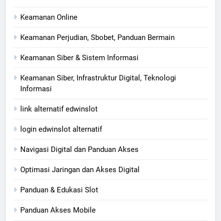
Keamanan Online
Keamanan Perjudian, Sbobet, Panduan Bermain
Keamanan Siber & Sistem Informasi
Keamanan Siber, Infrastruktur Digital, Teknologi
Informasi
link alternatif edwinslot
login edwinslot alternatif
Navigasi Digital dan Panduan Akses
Optimasi Jaringan dan Akses Digital
Panduan & Edukasi Slot
Panduan Akses Mobile