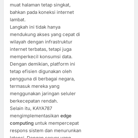
muat halaman tetap singkat,
bahkan pada koneksi internet
lambat.
Langkah ini tidak hanya
mendukung akses yang cepat di
wilayah dengan infrastruktur
internet terbatas, tetapi juga
memperkecil konsumsi data.
Dengan demikian, platform ini
tetap efisien digunakan oleh
pengguna di berbagai negara,
termasuk mereka yang
menggunakan jaringan seluler
berkecepatan rendah.
Selain itu, KAYA787
mengimplementasikan
edge
computing
untuk mempercepat
respons sistem dan menurunkan
latensi. Dengan server yang