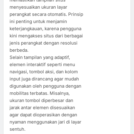
menyesuaikan ukuran layar
perangkat secara otomatis. Prinsip
ini penting untuk menjamin
keterjangkauan, karena pengguna
kini mengakses situs dari berbagai
jenis perangkat dengan resolusi
berbeda.
Selain tampilan yang adaptif,
elemen interaktif seperti menu
navigasi, tombol aksi, dan kolom
input juga dirancang agar mudah
digunakan oleh pengguna dengan
mobilitas terbatas. Misalnya,
ukuran tombol diperbesar dan
jarak antar elemen disesuaikan
agar dapat dioperasikan dengan
nyaman menggunakan jari di layar
sentuh.