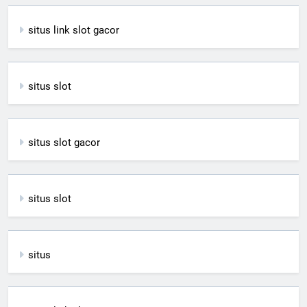
situs link slot gacor
situs slot
situs slot gacor
situs slot
situs