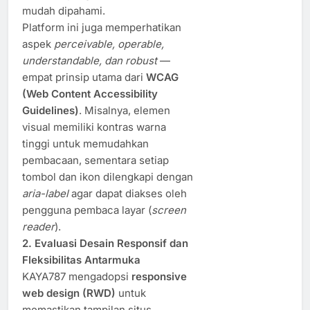
mudah dipahami.
Platform ini juga memperhatikan
aspek
perceivable, operable,
understandable, dan robust
—
empat prinsip utama dari
WCAG
(Web Content Accessibility
Guidelines)
. Misalnya, elemen
visual memiliki kontras warna
tinggi untuk memudahkan
pembacaan, sementara setiap
tombol dan ikon dilengkapi dengan
aria-label
agar dapat diakses oleh
pengguna pembaca layar (
screen
reader
).
2. Evaluasi Desain Responsif dan
Fleksibilitas Antarmuka
KAYA787 mengadopsi
responsive
web design (RWD)
untuk
memastikan tampilan situs