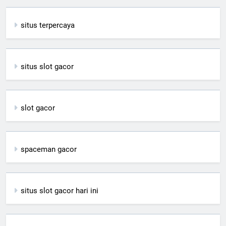
situs terpercaya
situs slot gacor
slot gacor
spaceman gacor
situs slot gacor hari ini