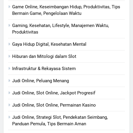
Game Online, Keseimbangan Hidup, Produktivitas, Tips
Bermain Game, Pengelolaan Waktu
Gaming, Kesehatan, Lifestyle, Manajemen Waktu,
Produktivitas
Gaya Hidup Digital, Kesehatan Mental
Hiburan dan Mitologi dalam Slot
Infrastruktur & Rekayasa Sistem
Judi Online, Peluang Menang
Judi Online, Slot Online, Jackpot Progresif
Judi Online, Slot Online, Permainan Kasino
Judi Online, Strategi Slot, Pendekatan Seimbang,
Panduan Pemula, Tips Bermain Aman