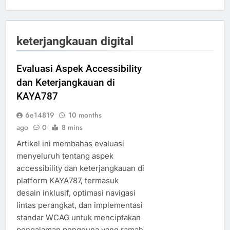
keterjangkauan digital
Evaluasi Aspek Accessibility
dan Keterjangkauan di
KAYA787
6e14819
10 months
ago
0
8 mins
Artikel ini membahas evaluasi
menyeluruh tentang aspek
accessibility dan keterjangkauan di
platform KAYA787, termasuk
desain inklusif, optimasi navigasi
lintas perangkat, dan implementasi
standar WCAG untuk menciptakan
pengalaman pengguna yang ramah