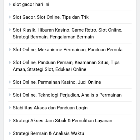
slot gacor hari ini
Slot Gacor, Slot Online, Tips dan Trik
Slot Klasik, Hiburan Kasino, Game Retro, Slot Online,
Strategi Bermain, Pengalaman Bermain
Slot Online, Mekanisme Permainan, Panduan Pemula
Slot Online, Panduan Pemain, Keamanan Situs, Tips
Aman, Strategi Slot, Edukasi Online
Slot Online, Permainan Kasino, Judi Online
Slot Online, Teknologi Perjudian, Analisis Permainan
Stabilitas Akses dan Panduan Login
Strategi Akses Jam Sibuk & Pemulihan Layanan
Strategi Bermain & Analisis Waktu