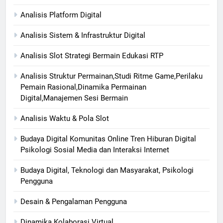
Analisis Platform Digital
Analisis Sistem & Infrastruktur Digital
Analisis Slot Strategi Bermain Edukasi RTP
Analisis Struktur Permainan,Studi Ritme Game,Perilaku
Pemain Rasional,Dinamika Permainan
Digital,Manajemen Sesi Bermain
Analisis Waktu & Pola Slot
Budaya Digital Komunitas Online Tren Hiburan Digital
Psikologi Sosial Media dan Interaksi Internet
Budaya Digital, Teknologi dan Masyarakat, Psikologi
Pengguna
Desain & Pengalaman Pengguna
Dinamika Kolaborasi Virtual