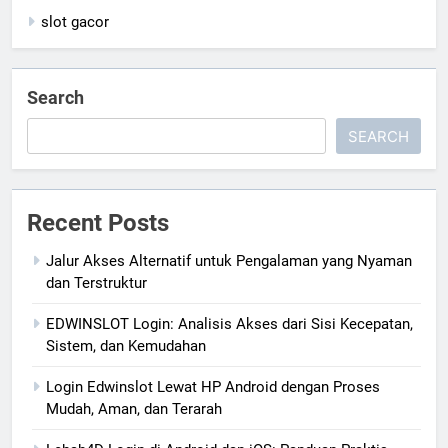
slot gacor
Search
SEARCH
Recent Posts
Jalur Akses Alternatif untuk Pengalaman yang Nyaman
dan Terstruktur
EDWINSLOT Login: Analisis Akses dari Sisi Kecepatan,
Sistem, dan Kemudahan
Login Edwinslot Lewat HP Android dengan Proses
Mudah, Aman, dan Terarah