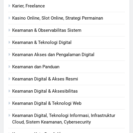
Karier, Freelance
Kasino Online, Slot Online, Strategi Permainan
Keamanan & Observabilitas Sistem
Keamanan & Teknologi Digital
Keamanan Akses dan Pengalaman Digital
Keamanan dan Panduan
Keamanan Digital & Akses Resmi
Keamanan Digital & Aksesibilitas
Keamanan Digital & Teknologi Web
Keamanan Digital, Teknologi Informasi, Infrastruktur
Cloud, Sistem Keamanan, Cybersecurity