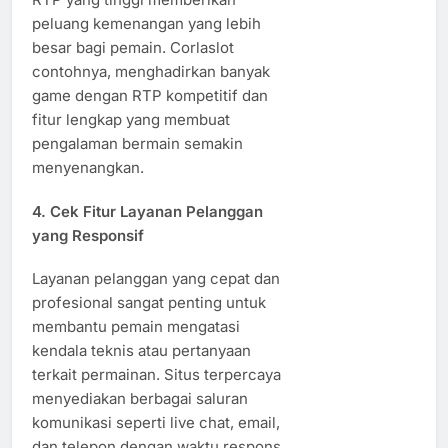
peluang kemenangan yang lebih
besar bagi pemain. Corlaslot
contohnya, menghadirkan banyak
game dengan RTP kompetitif dan
fitur lengkap yang membuat
pengalaman bermain semakin
menyenangkan.
4. Cek Fitur Layanan Pelanggan
yang Responsif
Layanan pelanggan yang cepat dan
profesional sangat penting untuk
membantu pemain mengatasi
kendala teknis atau pertanyaan
terkait permainan. Situs terpercaya
menyediakan berbagai saluran
komunikasi seperti live chat, email,
dan telepon dengan waktu respons