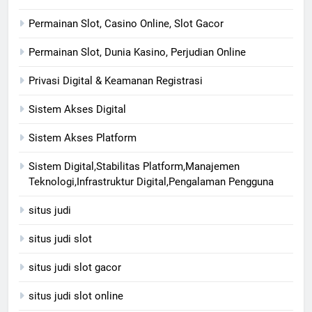
Permainan Slot, Casino Online, Slot Gacor
Permainan Slot, Dunia Kasino, Perjudian Online
Privasi Digital & Keamanan Registrasi
Sistem Akses Digital
Sistem Akses Platform
Sistem Digital,Stabilitas Platform,Manajemen
Teknologi,Infrastruktur Digital,Pengalaman Pengguna
situs judi
situs judi slot
situs judi slot gacor
situs judi slot online