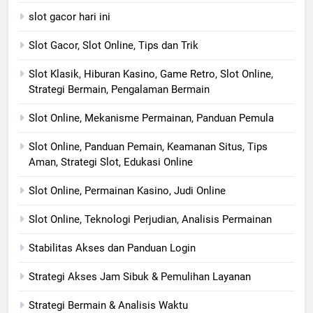
slot gacor hari ini
Slot Gacor, Slot Online, Tips dan Trik
Slot Klasik, Hiburan Kasino, Game Retro, Slot Online,
Strategi Bermain, Pengalaman Bermain
Slot Online, Mekanisme Permainan, Panduan Pemula
Slot Online, Panduan Pemain, Keamanan Situs, Tips
Aman, Strategi Slot, Edukasi Online
Slot Online, Permainan Kasino, Judi Online
Slot Online, Teknologi Perjudian, Analisis Permainan
Stabilitas Akses dan Panduan Login
Strategi Akses Jam Sibuk & Pemulihan Layanan
Strategi Bermain & Analisis Waktu