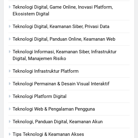
Teknologi Digital, Game Online, Inovasi Platform,
Ekosistem Digital
Teknologi Digital, Keamanan Siber, Privasi Data
Teknologi Digital, Panduan Online, Keamanan Web
Teknologi Informasi, Keamanan Siber, Infrastruktur
Digital, Manajemen Risiko
Teknologi Infrastruktur Platform
Teknologi Permainan & Desain Visual Interaktif
Teknologi Platform Digital
Teknologi Web & Pengalaman Pengguna
Teknologi, Panduan Digital, Keamanan Akun
Tips Teknologi & Keamanan Akses