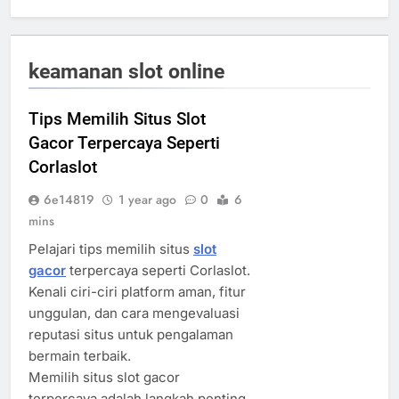
keamanan slot online
Tips Memilih Situs Slot
Gacor Terpercaya Seperti
Corlaslot
6e14819
1 year ago
0
6
mins
Pelajari tips memilih situs
slot
gacor
terpercaya seperti Corlaslot.
Kenali ciri-ciri platform aman, fitur
unggulan, dan cara mengevaluasi
reputasi situs untuk pengalaman
bermain terbaik.
Memilih situs slot gacor
terpercaya adalah langkah penting