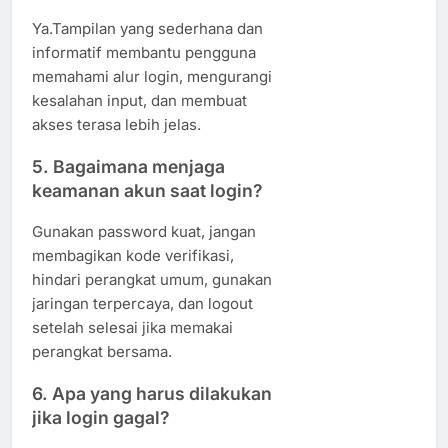
Ya.Tampilan yang sederhana dan
informatif membantu pengguna
memahami alur login, mengurangi
kesalahan input, dan membuat
akses terasa lebih jelas.
5. Bagaimana menjaga
keamanan akun saat login?
Gunakan password kuat, jangan
membagikan kode verifikasi,
hindari perangkat umum, gunakan
jaringan terpercaya, dan logout
setelah selesai jika memakai
perangkat bersama.
6. Apa yang harus dilakukan
jika login gagal?