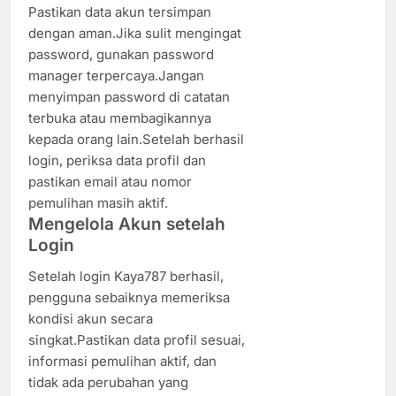
Pastikan data akun tersimpan
dengan aman.Jika sulit mengingat
password, gunakan password
manager terpercaya.Jangan
menyimpan password di catatan
terbuka atau membagikannya
kepada orang lain.Setelah berhasil
login, periksa data profil dan
pastikan email atau nomor
pemulihan masih aktif.
Mengelola Akun setelah
Login
Setelah login Kaya787 berhasil,
pengguna sebaiknya memeriksa
kondisi akun secara
singkat.Pastikan data profil sesuai,
informasi pemulihan aktif, dan
tidak ada perubahan yang