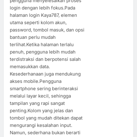
pengguna menyelesaikan proses
login dengan lebih fokus.Pada
halaman login Kaya787, elemen
utama seperti kolom akun,
password, tombol masuk, dan opsi
bantuan perlu mudah
terlihat.Ketika halaman terlalu
penuh, pengguna lebih mudah
terdistraksi dan berpotensi salah
memasukkan data.
Kesederhanaan juga mendukung
akses mobile.Pengguna
smartphone sering berinteraksi
melalui layar kecil, sehingga
tampilan yang rapi sangat
penting.Kolom yang jelas dan
tombol yang mudah ditekan dapat
mengurangi kesalahan input.
Namun, sederhana bukan berarti