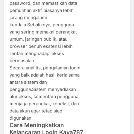
password, dan memastikan data
pemulihan aktif biasanya lebih
jarang mengalami
kendala.Sebaliknya, pengguna
yang sering memakai perangkat
umum, jaringan publik, atau
browser penuh ekstensi lebih
rentan menghadapi akses
bermasalah.
Secara analitis, pengalaman login
yang baik adalah hasil kerja sama
antara sistem dan
pengguna.Sistem menyediakan
alur akses, sementara pengguna
menjaga perangkat, koneksi, dan
data akun agar tetap siap
digunakan.
Cara Meningkatkan
Kelancaran Login Kaya787