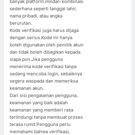
banyak platform.Hindari kombinasi
sederhana seperti tanggal lahir,
nama pribadi, atau angka
berurutan.
Kode verifikasi juga harus dijaga
dengan serius.Kode ini hanya
boleh digunakan oleh pemilik akun
dan tidak boleh dibagikan kepada
siapa pun.Jika pengguna
menerima kode verifikasi tanpa
sedang mencoba login, sebaiknya
segera waspada dan memeriksa
keamanan akun.
Dari sisi pengalaman pengguna,
keamanan yang baik adalah
keamanan yang memberi rasa
terlindungi tanpa membuat proses
terasa rumit.Pengguna perlu
memahami bahwa verifikasi,