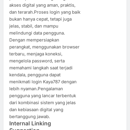
akses digital yang aman, praktis,
dan terarah.Proses login yang baik
bukan hanya cepat, tetapi juga
jelas, stabil, dan mampu
melindungi data pengguna.
Dengan mempersiapkan
perangkat, menggunakan browser
terbaru, menjaga koneksi,
mengelola password, serta
memahami langkah saat terjadi
kendala, pengguna dapat
menikmati login Kaya787 dengan
lebih nyaman.Pengalaman
pengguna yang lancar terbentuk
dari kombinasi sistem yang jelas
dan kebiasaan digital yang
bertanggung jawab.
Internal Linking