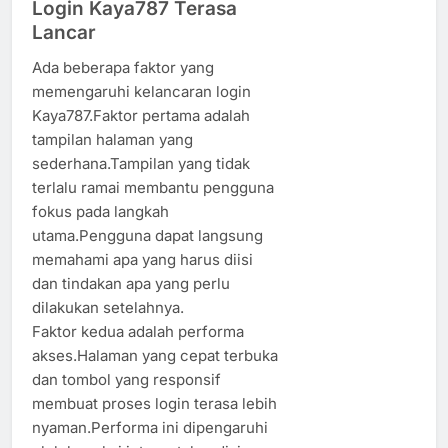
Login Kaya787 Terasa
Lancar
Ada beberapa faktor yang
memengaruhi kelancaran login
Kaya787.Faktor pertama adalah
tampilan halaman yang
sederhana.Tampilan yang tidak
terlalu ramai membantu pengguna
fokus pada langkah
utama.Pengguna dapat langsung
memahami apa yang harus diisi
dan tindakan apa yang perlu
dilakukan setelahnya.
Faktor kedua adalah performa
akses.Halaman yang cepat terbuka
dan tombol yang responsif
membuat proses login terasa lebih
nyaman.Performa ini dipengaruhi