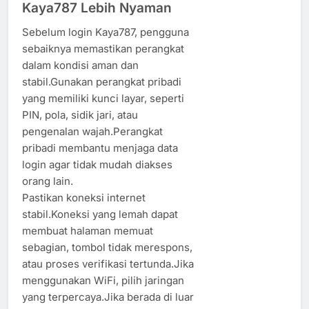
Kaya787 Lebih Nyaman
Sebelum login Kaya787, pengguna
sebaiknya memastikan perangkat
dalam kondisi aman dan
stabil.Gunakan perangkat pribadi
yang memiliki kunci layar, seperti
PIN, pola, sidik jari, atau
pengenalan wajah.Perangkat
pribadi membantu menjaga data
login agar tidak mudah diakses
orang lain.
Pastikan koneksi internet
stabil.Koneksi yang lemah dapat
membuat halaman memuat
sebagian, tombol tidak merespons,
atau proses verifikasi tertunda.Jika
menggunakan WiFi, pilih jaringan
yang terpercaya.Jika berada di luar