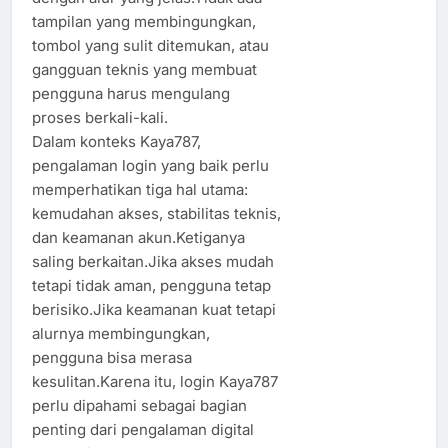
tampilan yang membingungkan,
tombol yang sulit ditemukan, atau
gangguan teknis yang membuat
pengguna harus mengulang
proses berkali-kali.
Dalam konteks Kaya787,
pengalaman login yang baik perlu
memperhatikan tiga hal utama:
kemudahan akses, stabilitas teknis,
dan keamanan akun.Ketiganya
saling berkaitan.Jika akses mudah
tetapi tidak aman, pengguna tetap
berisiko.Jika keamanan kuat tetapi
alurnya membingungkan,
pengguna bisa merasa
kesulitan.Karena itu, login Kaya787
perlu dipahami sebagai bagian
penting dari pengalaman digital