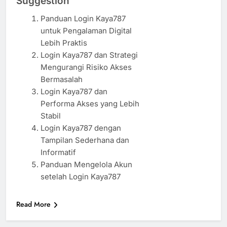
Suggestion
Panduan Login Kaya787
untuk Pengalaman Digital
Lebih Praktis
Login Kaya787 dan Strategi
Mengurangi Risiko Akses
Bermasalah
Login Kaya787 dan
Performa Akses yang Lebih
Stabil
Login Kaya787 dengan
Tampilan Sederhana dan
Informatif
Panduan Mengelola Akun
setelah Login Kaya787
Read More