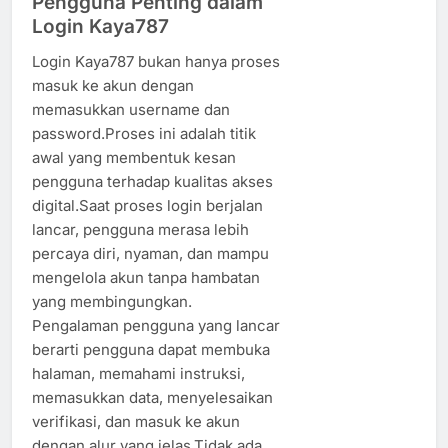
Pengguna Penting dalam
Login Kaya787
Login Kaya787 bukan hanya proses
masuk ke akun dengan
memasukkan username dan
password.Proses ini adalah titik
awal yang membentuk kesan
pengguna terhadap kualitas akses
digital.Saat proses login berjalan
lancar, pengguna merasa lebih
percaya diri, nyaman, dan mampu
mengelola akun tanpa hambatan
yang membingungkan.
Pengalaman pengguna yang lancar
berarti pengguna dapat membuka
halaman, memahami instruksi,
memasukkan data, menyelesaikan
verifikasi, dan masuk ke akun
dengan alur yang jelas.Tidak ada