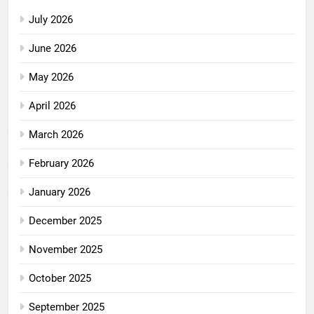
July 2026
June 2026
May 2026
April 2026
March 2026
February 2026
January 2026
December 2025
November 2025
October 2025
September 2025