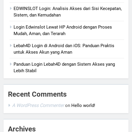
EDWINSLOT Login: Analisis Akses dari Sisi Kecepatan,
Sistem, dan Kemudahan
Login Edwinslot Lewat HP Android dengan Proses
Mudah, Aman, dan Terarah
Lebah4D Login di Android dan iOS: Panduan Praktis
untuk Akses Akun yang Aman
Panduan Login Lebah4D dengan Sistem Akses yang
Lebih Stabil
Recent Comments
A WordPress Commenter
on
Hello world!
Archives