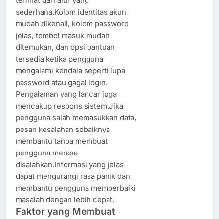
terlihat dari alur yang
sederhana.Kolom identitas akun
mudah dikenali, kolom password
jelas, tombol masuk mudah
ditemukan, dan opsi bantuan
tersedia ketika pengguna
mengalami kendala seperti lupa
password atau gagal login.
Pengalaman yang lancar juga
mencakup respons sistem.Jika
pengguna salah memasukkan data,
pesan kesalahan sebaiknya
membantu tanpa membuat
pengguna merasa
disalahkan.Informasi yang jelas
dapat mengurangi rasa panik dan
membantu pengguna memperbaiki
masalah dengan lebih cepat.
Faktor yang Membuat