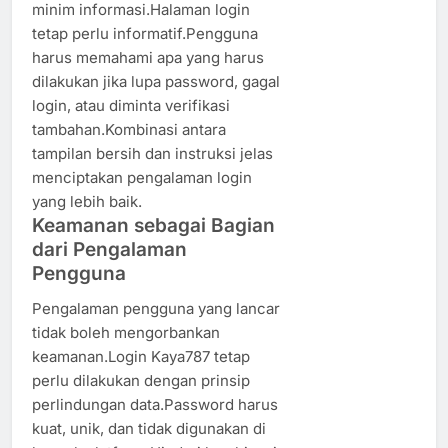
minim informasi.Halaman login
tetap perlu informatif.Pengguna
harus memahami apa yang harus
dilakukan jika lupa password, gagal
login, atau diminta verifikasi
tambahan.Kombinasi antara
tampilan bersih dan instruksi jelas
menciptakan pengalaman login
yang lebih baik.
Keamanan sebagai Bagian
dari Pengalaman
Pengguna
Pengalaman pengguna yang lancar
tidak boleh mengorbankan
keamanan.Login Kaya787 tetap
perlu dilakukan dengan prinsip
perlindungan data.Password harus
kuat, unik, dan tidak digunakan di