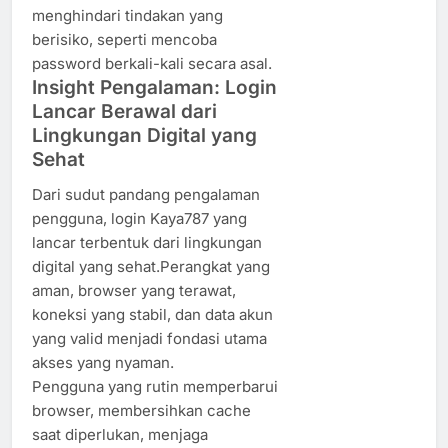
menghindari tindakan yang
berisiko, seperti mencoba
password berkali-kali secara asal.
Insight Pengalaman: Login
Lancar Berawal dari
Lingkungan Digital yang
Sehat
Dari sudut pandang pengalaman
pengguna, login Kaya787 yang
lancar terbentuk dari lingkungan
digital yang sehat.Perangkat yang
aman, browser yang terawat,
koneksi yang stabil, dan data akun
yang valid menjadi fondasi utama
akses yang nyaman.
Pengguna yang rutin memperbarui
browser, membersihkan cache
saat diperlukan, menjaga