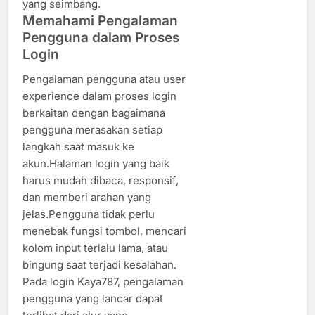
yang seimbang.
Memahami Pengalaman
Pengguna dalam Proses
Login
Pengalaman pengguna atau user
experience dalam proses login
berkaitan dengan bagaimana
pengguna merasakan setiap
langkah saat masuk ke
akun.Halaman login yang baik
harus mudah dibaca, responsif,
dan memberi arahan yang
jelas.Pengguna tidak perlu
menebak fungsi tombol, mencari
kolom input terlalu lama, atau
bingung saat terjadi kesalahan.
Pada login Kaya787, pengalaman
pengguna yang lancar dapat