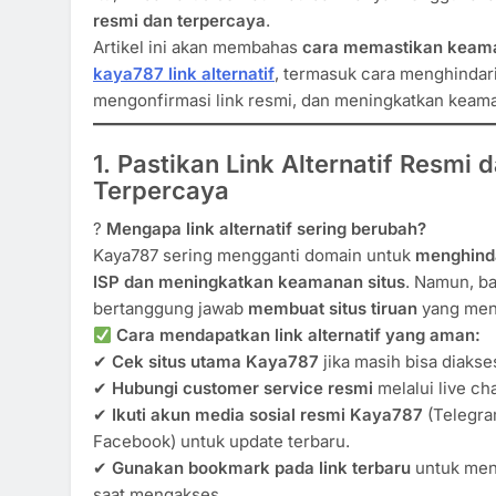
resmi dan terpercaya
.
Artikel ini akan membahas
cara memastikan keama
kaya787 link alternatif
, termasuk cara menghindari
mengonfirmasi link resmi, dan meningkatkan keam
1. Pastikan Link Alternatif Resmi 
Terpercaya
?
Mengapa link alternatif sering berubah?
Kaya787 sering mengganti domain untuk
menghinda
ISP dan meningkatkan keamanan situs
. Namun, ba
bertanggung jawab
membuat situs tiruan
yang men
Cara mendapatkan link alternatif yang aman:
✔
Cek situs utama Kaya787
jika masih bisa diakse
✔
Hubungi customer service resmi
melalui live cha
✔
Ikuti akun media sosial resmi Kaya787
(Telegram
Facebook) untuk update terbaru.
✔
Gunakan bookmark pada link terbaru
untuk men
saat mengakses.