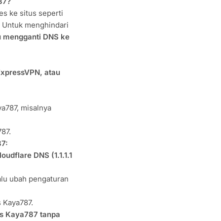
87?
s ke situs seperti
. Untuk menghindari
 mengganti DNS ke
xpressVPN, atau
ya787, misalnya
787.
7:
udflare DNS (1.1.1.1
alu ubah pengaturan
 Kaya787.
s Kaya787 tanpa