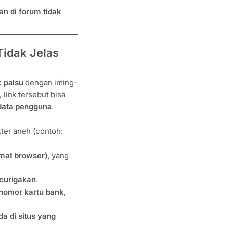
n di forum tidak
Tidak Jelas
 palsu
dengan iming-
, link tersebut bisa
 data pengguna
.
kter aneh (contoh:
amat browser)
, yang
ncurigakan
.
nomor kartu bank,
 di situs yang