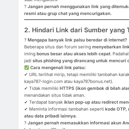
?
Jangan pernah menggunakan link yang ditemuka
resmi atau grup chat yang mencurigakan.
2. Hindari Link dari Sumber yang 
?
Mengapa banyak link palsu beredar di internet?
Beberapa situs dan forum sering
menyebarkan link
iming
bonus besar atau akses lebih cepat
. Padahal
jadi
situs phishing yang dirancang untuk mencuri
Cara mengenali link palsu:
✔ URL terlihat mirip, tetapi memiliki tambahan kara
kaya787-login.com atau kaya787bonus.net).
✔ Tidak memiliki
HTTPS (ikon gembok di bilah al
menandakan situs tidak aman.
✔ Terdapat banyak
iklan pop-up atau redirect me
✔ Meminta informasi tambahan seperti
kode OTP, 
atau data pribadi lainnya
.
?
Jangan pernah memasukkan informasi akun Anda