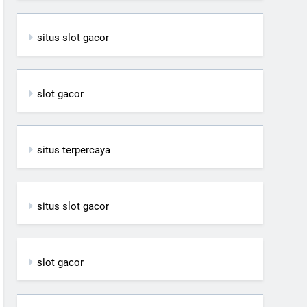
situs slot gacor
slot gacor
situs terpercaya
situs slot gacor
slot gacor