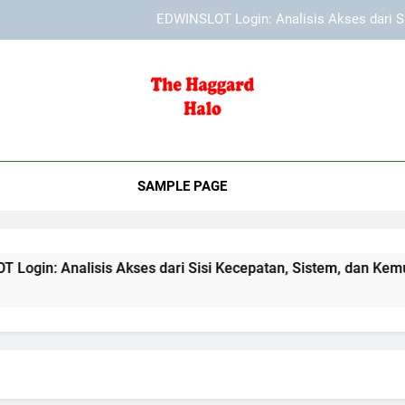
EDWINSLOT Login: Analisis Akses dari S
Login Edwinslot Lewat HP Android de
Lebah4D Login di Android dan iOS: Pandua
 Haggard Halo
Jalur Akses Alternatif untuk P
irasi Hidup Dan Tips Bermanfaat Di The Haggard Halo. Blog Un
EDWINSLOT Login: Analisis Akses dari S
SAMPLE PAGE
Login Edwinslot Lewat HP Android de
Lebah4D Login di Android dan iOS: Pandua
isis Akses dari Sisi Kecepatan, Sistem, dan Kemudahan